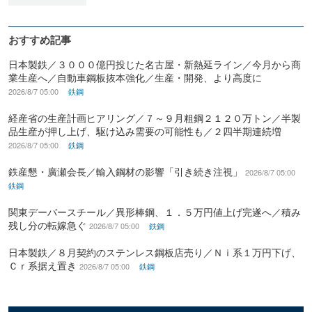
おすすめ記事
日本製鉄／３０００億円投じた名古屋・新熱延ライン／今月から商
業生産へ／自動車鋼板抜本強化／生産・開発、より高度に
2026/8/7 05:00
鉄鋼
経産省の生産計画ヒアリング／７～９月粗鋼２１２０万トン／半製
品生産が押し上げ、駆け込み需要の可能性も／２四半期連続増
2026/8/7 05:00
鉄鋼
鉄産懇・廣瀬会長／輸入鋼材の影響「引き続き注視」
2026/8/7 05:00
鉄鋼
関東デーバースチール／異形棒鋼、１．５万円値上げ完遂へ／積み
残し分の転嫁急ぐ
2026/8/7 05:00
鉄鋼
日本製鉄／８月契約のステンレス鋼板店売り／Ｎｉ系１万円下げ、
Ｃｒ系据え置き
2026/8/7 05:00
鉄鋼