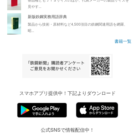
見やす...
新版鉄鋼実務用語辞典
製品から技術・原材料など4,500項目の鉄鋼関連用語を網羅、
昭...
書籍一覧
スマホアプリ提供中！下記よりダウンロード
公式SNSで情報配信中！