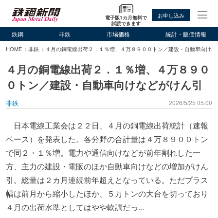
お申し込み
電子版1カ月無料で
試読できます
鉄鋼
非鉄
市場価格
統計・販価情報
HOME
非鉄
４月の銅電線出荷２．１％増、４万８９００トン／建設・自動車向けな
４月の銅電線出荷２．１％増、４万８９０
０トン／建設・自動車向けなどがけん引
非鉄
2026/5/25 05:00
日本電線工業会は２２日、４月の銅電線出荷統計（速報
ベース）を発表した。各分野の合計量は４万８９００トン
で同２・１％増。電力や通信向けなどが前年割れした一
方、主力の建設・電販のほか自動車向けなどの増加がけん
引。総量は２カ月連続前年超えとなっている。ただプラス
幅は前月から縮小したほか、５万トンの大台を切っており
４月の出荷水準としてはやや軟調だっ...