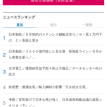
ニュースランキング
直近
前日
一週間
日本製鉄／８月契約のステンレス鋼板店売り／Ｎｉ系１万円下
げ、Ｃｒ系据え置き
日本製鉄／３０００億円投じた名古屋・新熱延ライン／今月か
ら商業生産へ／...
古河電工／通期経常益予想４割上方修正／データセンター向け
拡大
鉄産懇・廣瀬会長／輸入鋼材の影響「引き続き注視」
考察／官民挙げて日本を再び強く、日本成長戦略会議の成長シ
ナリオ（下）／...