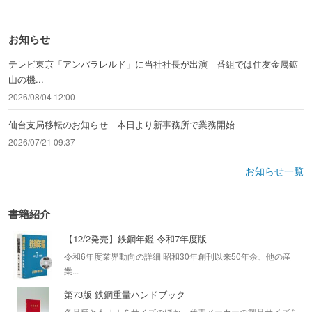
お知らせ
テレビ東京「アンパラレルド」に当社社長が出演 番組では住友金属鉱
山の機...
2026/08/04 12:00
仙台支局移転のお知らせ 本日より新事務所で業務開始
2026/07/21 09:37
お知らせ一覧
書籍紹介
【12/2発売】鉄鋼年鑑 令和7年度版
令和6年度業界動向の詳細 昭和30年創刊以来50年余、他の産
業...
第73版 鉄鋼重量ハンドブック
各品種ともＪＩＳサイズのほか、代表メーカーの製品サイズを