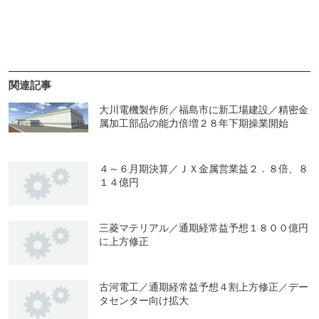
関連記事
大川電機製作所／福島市に新工場建設／精密金
属加工部品の能力倍増２８年下期操業開始
４～６月期決算／ＪＸ金属営業益２．８倍、８
１４億円
三菱マテリアル／通期経常益予想１８００億円
に上方修正
古河電工／通期経常益予想４割上方修正／デー
タセンター向け拡大