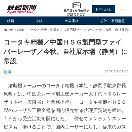
お申し込み
電子版1カ月無料で
試読できます
鉄鋼
非鉄
市場価格
統計・販価情報
HOME
鉄鋼
コータキ精機／中国ＨＳＧ製門型ファイバーレーザ／今秋、自社展示場
コータキ精機／中国ＨＳＧ製門型ファイ
バーレーザ／今秋、自社展示場（静岡）に
常設
鉄鋼
2026/7/7 05:00
溶断機メーカーのコータキ精機（本社・静岡県駿東郡長
泉町）は、中国のレーザ加工機メーカー大手のＨＳＧレー
ザ（本社・広東省）と業務提携し、コータキ精機がＨＳＧ
製のレーザ加工機全種を国内販売する代理店契約を締結。
１日から受注活動を開始した。 併せてメンテナンスサー
ビスも手掛けることで、国内ユーザーに対し、従来のガス