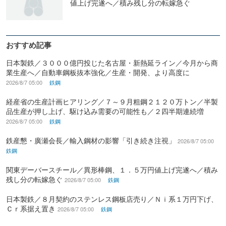
値上げ完遂へ／積み残し分の転嫁急ぐ
おすすめ記事
日本製鉄／３０００億円投じた名古屋・新熱延ライン／今月から商
業生産へ／自動車鋼板抜本強化／生産・開発、より高度に
2026/8/7 05:00
鉄鋼
経産省の生産計画ヒアリング／７～９月粗鋼２１２０万トン／半製
品生産が押し上げ、駆け込み需要の可能性も／２四半期連続増
2026/8/7 05:00
鉄鋼
鉄産懇・廣瀬会長／輸入鋼材の影響「引き続き注視」
2026/8/7 05:00
鉄鋼
関東デーバースチール／異形棒鋼、１．５万円値上げ完遂へ／積み
残し分の転嫁急ぐ
2026/8/7 05:00
鉄鋼
日本製鉄／８月契約のステンレス鋼板店売り／Ｎｉ系１万円下げ、
Ｃｒ系据え置き
2026/8/7 05:00
鉄鋼