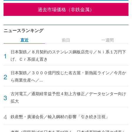
過去市場価格（非鉄金属）
ニュースランキング
直近
前日
一週間
日本製鉄／８月契約のステンレス鋼板店売り／Ｎｉ系１万円下
げ、Ｃｒ系据え置き
日本製鉄／３０００億円投じた名古屋・新熱延ライン／今月か
ら商業生産へ／...
古河電工／通期経常益予想４割上方修正／データセンター向け
拡大
鉄産懇・廣瀬会長／輸入鋼材の影響「引き続き注視」