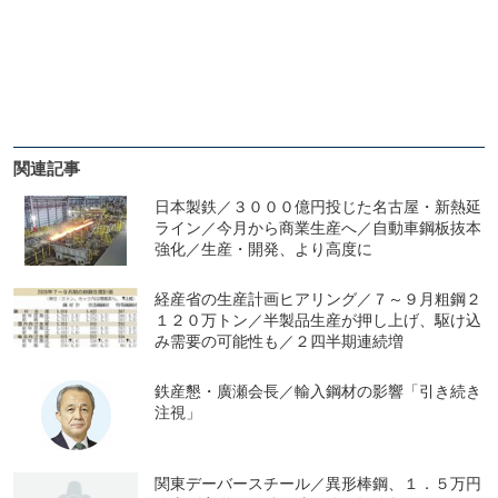
関連記事
日本製鉄／３０００億円投じた名古屋・新熱延
ライン／今月から商業生産へ／自動車鋼板抜本
強化／生産・開発、より高度に
経産省の生産計画ヒアリング／７～９月粗鋼２
１２０万トン／半製品生産が押し上げ、駆け込
み需要の可能性も／２四半期連続増
鉄産懇・廣瀬会長／輸入鋼材の影響「引き続き
注視」
関東デーバースチール／異形棒鋼、１．５万円