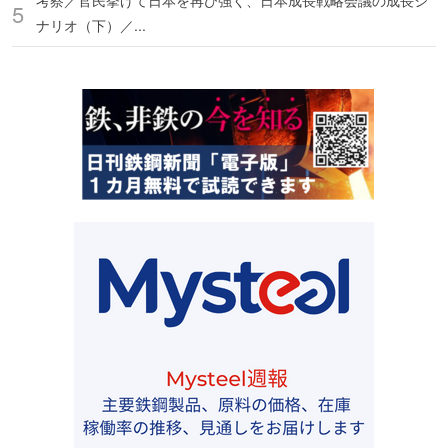
考察／官民挙げて日本を再び強く、日本成長戦略会議の成長シ
ナリオ（下）／...