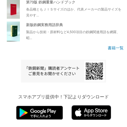
第73版 鉄鋼重量ハンドブック
各品種ともＪＩＳサイズのほか、代表メーカーの製品サイズを
見やす...
新版鉄鋼実務用語辞典
製品から技術・原材料など4,500項目の鉄鋼関連用語を網羅、
昭...
書籍一覧
スマホアプリ提供中！下記よりダウンロード