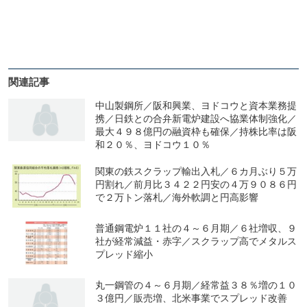
関連記事
中山製鋼所／阪和興業、ヨドコウと資本業務提
携／日鉄との合弁新電炉建設へ協業体制強化／
最大４９８億円の融資枠も確保／持株比率は阪
和２０％、ヨドコウ１０％
関東の鉄スクラップ輸出入札／６カ月ぶり５万
円割れ／前月比３４２２円安の４万９０８６円
で２万トン落札／海外軟調と円高影響
普通鋼電炉１１社の４～６月期／６社増収、９
社が経常減益・赤字／スクラップ高でメタルス
プレッド縮小
丸一鋼管の４～６月期／経常益３８％増の１０
３億円／販売増、北米事業でスプレッド改善