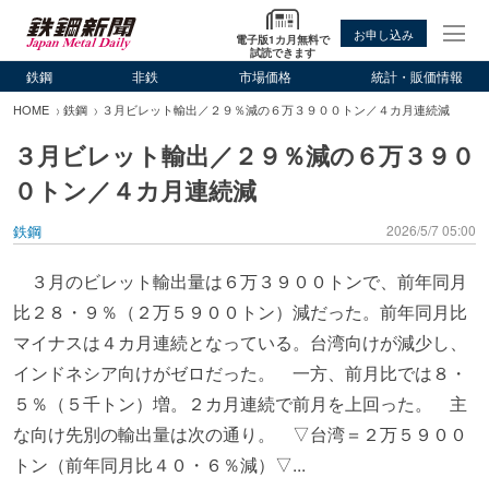
お申し込み
電子版1カ月無料で
試読できます
鉄鋼
非鉄
市場価格
統計・販価情報
HOME
鉄鋼
３月ビレット輸出／２９％減の６万３９００トン／４カ月連続減
３月ビレット輸出／２９％減の６万３９０
０トン／４カ月連続減
鉄鋼
2026/5/7 05:00
３月のビレット輸出量は６万３９００トンで、前年同月
比２８・９％（２万５９００トン）減だった。前年同月比
マイナスは４カ月連続となっている。台湾向けが減少し、
インドネシア向けがゼロだった。 一方、前月比では８・
５％（５千トン）増。２カ月連続で前月を上回った。 主
な向け先別の輸出量は次の通り。 ▽台湾＝２万５９００
トン（前年同月比４０・６％減）▽...