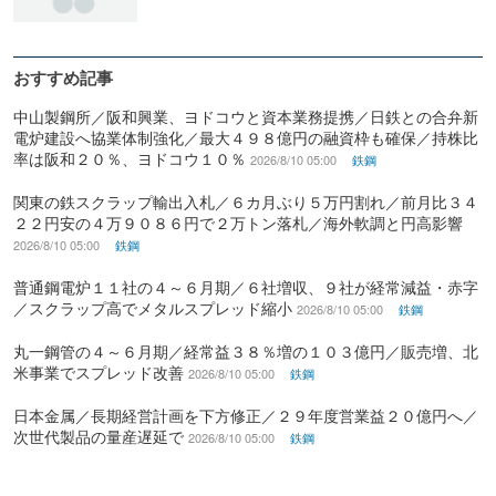
おすすめ記事
中山製鋼所／阪和興業、ヨドコウと資本業務提携／日鉄との合弁新
電炉建設へ協業体制強化／最大４９８億円の融資枠も確保／持株比
率は阪和２０％、ヨドコウ１０％
2026/8/10 05:00
鉄鋼
関東の鉄スクラップ輸出入札／６カ月ぶり５万円割れ／前月比３４
２２円安の４万９０８６円で２万トン落札／海外軟調と円高影響
2026/8/10 05:00
鉄鋼
普通鋼電炉１１社の４～６月期／６社増収、９社が経常減益・赤字
／スクラップ高でメタルスプレッド縮小
2026/8/10 05:00
鉄鋼
丸一鋼管の４～６月期／経常益３８％増の１０３億円／販売増、北
米事業でスプレッド改善
2026/8/10 05:00
鉄鋼
日本金属／長期経営計画を下方修正／２９年度営業益２０億円へ／
次世代製品の量産遅延で
2026/8/10 05:00
鉄鋼