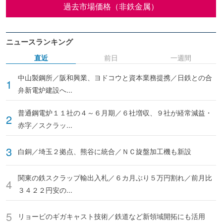
過去市場価格（非鉄金属）
ニュースランキング
直近
前日
一週間
中山製鋼所／阪和興業、ヨドコウと資本業務提携／日鉄との合
弁新電炉建設へ...
普通鋼電炉１１社の４～６月期／６社増収、９社が経常減益・
赤字／スクラッ...
白銅／埼玉２拠点、熊谷に統合／ＮＣ旋盤加工機も新設
関東の鉄スクラップ輸出入札／６カ月ぶり５万円割れ／前月比
３４２２円安の...
リョービのギガキャスト技術／鉄道など新領域開拓にも活用