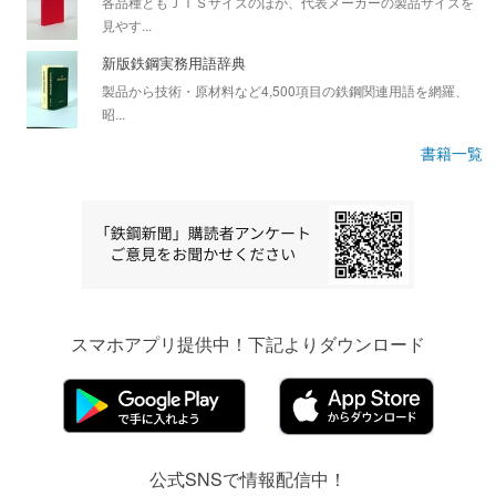
各品種ともＪＩＳサイズのほか、代表メーカーの製品サイズを
見やす...
新版鉄鋼実務用語辞典
製品から技術・原材料など4,500項目の鉄鋼関連用語を網羅、
昭...
書籍一覧
スマホアプリ提供中！下記よりダウンロード
公式SNSで情報配信中！