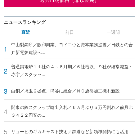
ニュースランキング
直近
前日
一週間
中山製鋼所／阪和興業、ヨドコウと資本業務提携／日鉄との合
弁新電炉建設へ...
普通鋼電炉１１社の４～６月期／６社増収、９社が経常減益・
赤字／スクラッ...
白銅／埼玉２拠点、熊谷に統合／ＮＣ旋盤加工機も新設
関東の鉄スクラップ輸出入札／６カ月ぶり５万円割れ／前月比
３４２２円安の...
リョービのギガキャスト技術／鉄道など新領域開拓にも活用