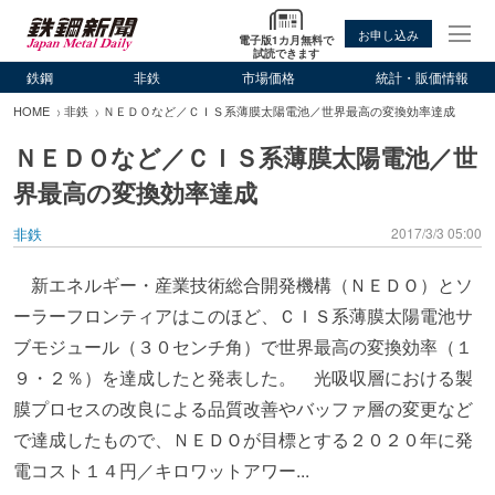
お申し込み
電子版1カ月無料で
試読できます
鉄鋼
非鉄
市場価格
統計・販価情報
HOME
非鉄
ＮＥＤＯなど／ＣＩＳ系薄膜太陽電池／世界最高の変換効率達成
ＮＥＤＯなど／ＣＩＳ系薄膜太陽電池／世
界最高の変換効率達成
非鉄
2017/3/3 05:00
新エネルギー・産業技術総合開発機構（ＮＥＤＯ）とソ
ーラーフロンティアはこのほど、ＣＩＳ系薄膜太陽電池サ
ブモジュール（３０センチ角）で世界最高の変換効率（１
９・２％）を達成したと発表した。 光吸収層における製
膜プロセスの改良による品質改善やバッファ層の変更など
で達成したもので、ＮＥＤＯが目標とする２０２０年に発
電コスト１４円／キロワットアワー...