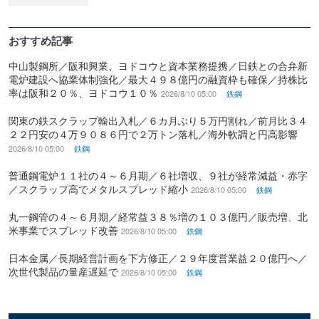
おすすめ記事
中山製鋼所／阪和興業、ヨドコウと資本業務提携／日鉄との合弁新
電炉建設へ協業体制強化／最大４９８億円の融資枠も確保／持株比
率は阪和２０％、ヨドコウ１０％
2026/8/10 05:00
鉄鋼
関東の鉄スクラップ輸出入札／６カ月ぶり５万円割れ／前月比３４
２２円安の４万９０８６円で２万トン落札／海外軟調と円高影響
2026/8/10 05:00
鉄鋼
普通鋼電炉１１社の４～６月期／６社増収、９社が経常減益・赤字
／スクラップ高でメタルスプレッド縮小
2026/8/10 05:00
鉄鋼
丸一鋼管の４～６月期／経常益３８％増の１０３億円／販売増、北
米事業でスプレッド改善
2026/8/10 05:00
鉄鋼
日本金属／長期経営計画を下方修正／２９年度営業益２０億円へ／
次世代製品の量産遅延で
2026/8/10 05:00
鉄鋼