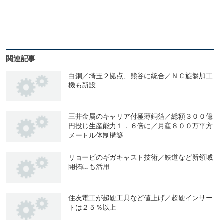
関連記事
白銅／埼玉２拠点、熊谷に統合／ＮＣ旋盤加工
機も新設
三井金属のキャリア付極薄銅箔／総額３００億
円投じ生産能力１．６倍に／月産８００万平方
メートル体制構築
リョービのギガキャスト技術／鉄道など新領域
開拓にも活用
住友電工が超硬工具など値上げ／超硬インサー
トは２５％以上