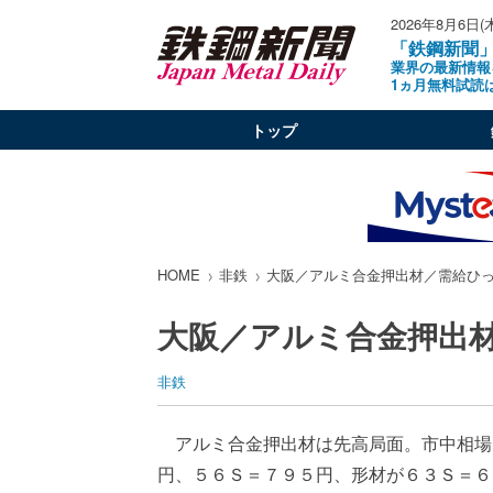
2026年8月6日(
「鉄鋼新聞
業界の最新情報
1ヵ月無料試読
トップ
HOME
非鉄
大阪／アルミ合金押出材／需給ひ
大阪／アルミ合金押出
非鉄
アルミ合金押出材は先高局面。市中相場
円、５６Ｓ＝７９５円、形材が６３Ｓ＝６