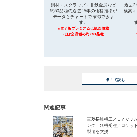
鋼材・スクラップ・非鉄金属など
過去
約50品種の過去25年の価格推移が
検索可
データとチャートで確認できま
す。
※電子版プレミアムは紙面掲載
ほぼ全品種の約240品種
紙面で読む
関連記事
三菱長崎機工／ＵＡＣＪ
ング圧延機受注／ロケッ
製造を支援