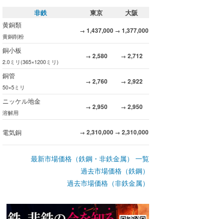
非鉄
東京
大阪
黄銅類
1,437,000
1,377,000
→
→
黄銅削粉
銅小板
2,580
2,712
→
→
2.0ミリ(365×1200ミリ)
銅管
2,760
2,922
→
→
50×5ミリ
ニッケル地金
2,950
2,950
→
→
溶解用
電気銅
2,310,000
2,310,000
→
→
最新市場価格（鉄鋼・非鉄金属） 一覧
過去市場価格（鉄鋼）
過去市場価格（非鉄金属）