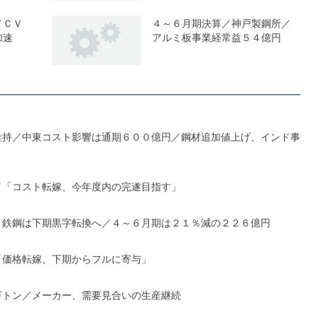
／ＣＶ
４～６月期決算／神戸製鋼所／
加速
アルミ板事業経常益５４億円
維持／中東コスト影響は通期６００億円／鋼材追加値上げ、インド事
／「コスト転嫁、今年度内の完遂目指す」
、鉄鋼は下期黒字転換へ／４～６月期は２１％減の２２６億円
「価格転嫁、下期からフルに寄与」
万トン／メーカー、需要見合いの生産継続