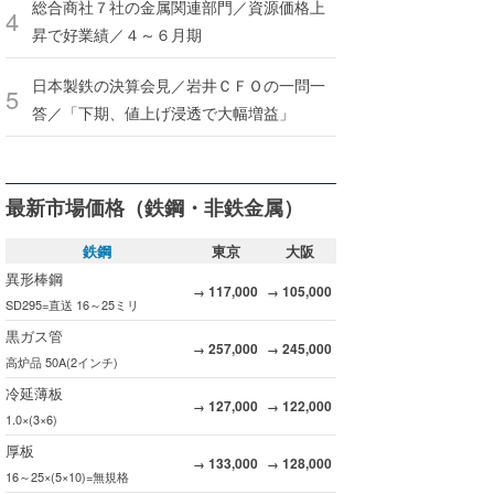
総合商社７社の金属関連部門／資源価格上
昇で好業績／４～６月期
日本製鉄の決算会見／岩井ＣＦＯの一問一
答／「下期、値上げ浸透で大幅増益」
最新市場価格（鉄鋼・非鉄金属）
鉄鋼
東京
大阪
異形棒鋼
117,000
105,000
→
→
SD295=直送 16～25ミリ
黒ガス管
257,000
245,000
→
→
高炉品 50A(2インチ)
冷延薄板
127,000
122,000
→
→
1.0×(3×6)
厚板
133,000
128,000
→
→
16～25×(5×10)=無規格