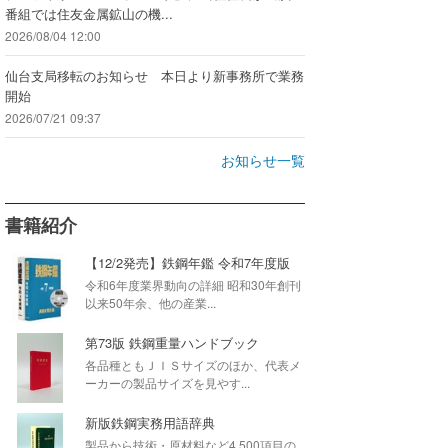
番組では住友金属鉱山の機...
2026/08/04 12:00
仙台支局移転のお知らせ 本日より新事務所で業務
開始
2026/07/21 09:37
お知らせ一覧
書籍紹介
【12/2発売】鉄鋼年鑑 令和7年度版
令和6年度業界動向の詳細 昭和30年創刊
以来50年余、他の産業...
第73版 鉄鋼重量ハンドブック
各品種ともＪＩＳサイズのほか、代表メ
ーカーの製品サイズを見やす...
新版鉄鋼実務用語辞典
製品から技術・原材料など4,500項目の