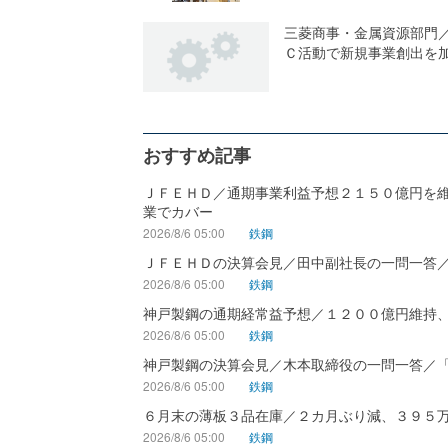
三菱商事・金属資源部門
Ｃ活動で新規事業創出を
おすすめ記事
ＪＦＥＨＤ／通期事業利益予想２１５０億円を
業でカバー
2026/8/6 05:00
鉄鋼
ＪＦＥＨＤの決算会見／田中副社長の一問一答
2026/8/6 05:00
鉄鋼
神戸製鋼の通期経常益予想／１２００億円維持
2026/8/6 05:00
鉄鋼
神戸製鋼の決算会見／木本取締役の一問一答／
2026/8/6 05:00
鉄鋼
６月末の薄板３品在庫／２カ月ぶり減、３９５
2026/8/6 05:00
鉄鋼