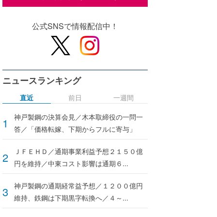
公式SNSで情報配信中！
ニュースランキング
直近
前日
一週間
神戸製鋼の決算会見／木本取締役の一問一
答／「価格転嫁、下期からフルに寄与」
ＪＦＥＨＤ／通期事業利益予想２１５０億
円を維持／中東コスト影響は通期６...
神戸製鋼の通期経常益予想／１２００億円
維持、鉄鋼は下期黒字転換へ／４～...