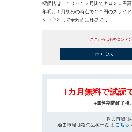
標価格は、１０～１２月比でキロ２０円高
年明け１月初めの時点で２０円のスライド
を中心として全般的に旺盛で...
ここからは有料コンテ
お申し込み
1カ月無料で試読
※無料期間終了後
過去市場価
過去市場価格の品種一覧は
こちら