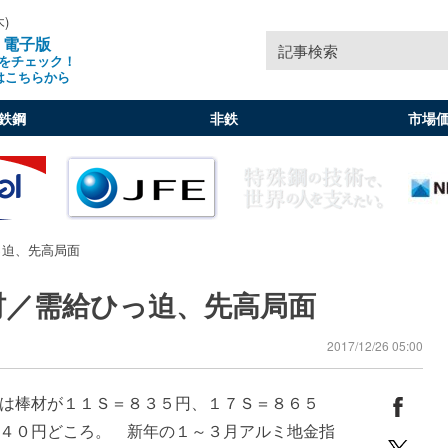
木)
」電子版
記事検索
をチェック！
はこちらから
鉄鋼
非鉄
市場
っ迫、先高局面
材／需給ひっ迫、先高局面
2017/12/26 05:00
は棒材が１１Ｓ＝８３５円、１７Ｓ＝８６５
４０円どころ。 新年の１～３月アルミ地金指