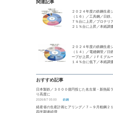
関連記事
２０２４年度の鉄鋼生産
（１６）／工具鋼／日鉄
７％台に上昇／プロテリ
２１％台に上昇／本紙調
２０２４年度の鉄鋼生産
（１４）／電縫鋼管／日
ープが上昇／ＪＦＥグル
１４％台に低下／本紙調
おすすめ記事
日本製鉄／３０００億円投じた名古屋・新熱延
り高度に
2026/8/7 05:00
鉄鋼
経産省の生産計画ヒアリング／７～９月粗鋼２
四半期連続増