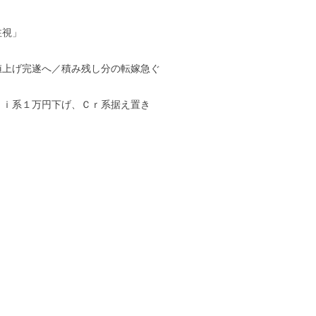
注視」
値上げ完遂へ／積み残し分の転嫁急ぐ
Ｎｉ系１万円下げ、Ｃｒ系据え置き