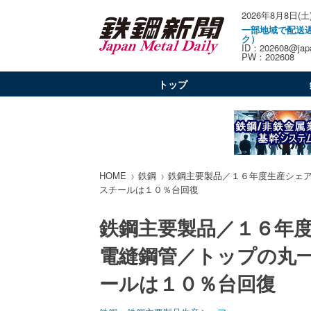
2026年8月8日(土
一部地域で配送
ク）
ID：202608@japa
PW：202608
トップ
HOME
鉄鋼
鉄鋼主要製品／１６年度生産シェ
スチールは１０％台回復
鉄鋼主要製品／１６年
電縫鋼管／トップの丸
ールは１０％台回復