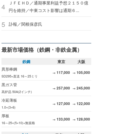
ＪＦＥＨＤ／通期事業利益予想２１５０億
円を維持／中東コスト影響は通期６...
訃報／関根保彦氏
最新市場価格（鉄鋼・非鉄金属）
鉄鋼
東京
大阪
異形棒鋼
117,000
105,000
→
→
SD295=直送 16～25ミリ
黒ガス管
257,000
245,000
→
→
高炉品 50A(2インチ)
冷延薄板
127,000
122,000
→
→
1.0×(3×6)
厚板
133,000
128,000
→
→
16～25×(5×10)=無規格