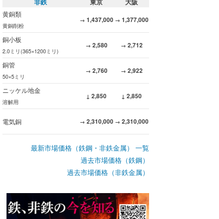
非鉄
東京
大阪
黄銅類
1,437,000
1,377,000
→
→
黄銅削粉
銅小板
2,580
2,712
→
→
2.0ミリ(365×1200ミリ)
銅管
2,760
2,922
→
→
50×5ミリ
ニッケル地金
2,850
2,850
↓
↓
溶解用
電気銅
2,310,000
2,310,000
→
→
最新市場価格（鉄鋼・非鉄金属） 一覧
過去市場価格（鉄鋼）
過去市場価格（非鉄金属）