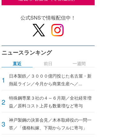
公式SNSで情報配信中！
ニュースランキング
直近
前日
一週間
日本製鉄／３０００億円投じた名古屋・新
熱延ライン／今月から商業生産へ／...
特殊鋼専業３社の４～６月期／全社経常増
益／原料コスト上昇も数量増など寄与
神戸製鋼の決算会見／木本取締役の一問一
答／「価格転嫁、下期からフルに寄与」