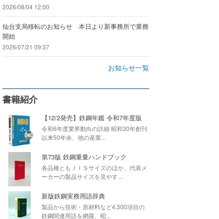
2026/08/04 12:00
仙台支局移転のお知らせ 本日より新事務所で業務
開始
2026/07/21 09:37
お知らせ一覧
書籍紹介
【12/2発売】鉄鋼年鑑 令和7年度版
令和6年度業界動向の詳細 昭和30年創刊
以来50年余、他の産業...
第73版 鉄鋼重量ハンドブック
各品種ともＪＩＳサイズのほか、代表メ
ーカーの製品サイズを見やす...
新版鉄鋼実務用語辞典
製品から技術・原材料など4,500項目の
鉄鋼関連用語を網羅、昭...