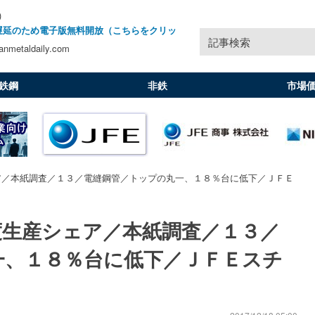
)
遅延のため電子版無料開放（こちらをクリッ
記事検索
nmetaldaily.com
鉄鋼
非鉄
市場
ア／本紙調査／１３／電縫鋼管／トップの丸一、１８％台に低下／ＪＦＥ
度生産シェア／本紙調査／１３／
一、１８％台に低下／ＪＦＥスチ