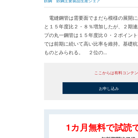
鉄鋼
鉄鋼主要製品生産シェア
電縫鋼管は需要面でまだら模様の展開に
と１５年度比２・８％増加したが、２期連
プの丸一鋼管は１５年度比０・２ポイント
では前期に続いて高い比率を維持。基礎杭
ものとみられる。 ２位の...
ここからは有料コンテ
お申し込み
1カ月無料で試読