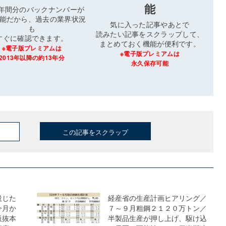
能
3年間分のバックナンバーが
能だから、過去の業界状況
気に入った記事やあとで
も
読みたい記事をスクラップして、
すぐに確認できます。
まとめておく機能が便利です。
※電子版プレミアムは
※電子版プレミアムは
2013年以降の約13年分
永久保存可能
この記事をスクラップ
投じた
経産省の生産計画ヒアリング／
今月か
７～９月粗鋼２１２０万トン／
板抜本
半製品生産が押し上げ、駆け込