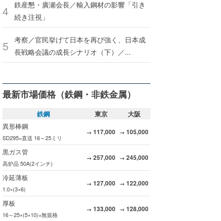
鉄産懇・廣瀬会長／輸入鋼材の影響「引き
続き注視」
考察／官民挙げて日本を再び強く、日本成
長戦略会議の成長シナリオ（下）／...
最新市場価格（鉄鋼・非鉄金属）
鉄鋼
東京
大阪
異形棒鋼
117,000
105,000
→
→
SD295=直送 16～25ミリ
黒ガス管
257,000
245,000
→
→
高炉品 50A(2インチ)
冷延薄板
127,000
122,000
→
→
1.0×(3×6)
厚板
133,000
128,000
→
→
16～25×(5×10)=無規格