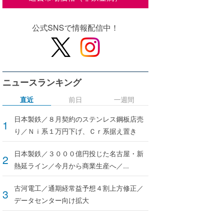
公式SNSで情報配信中！
ニュースランキング
直近
前日
一週間
日本製鉄／８月契約のステンレス鋼板店売
り／Ｎｉ系１万円下げ、Ｃｒ系据え置き
日本製鉄／３０００億円投じた名古屋・新
熱延ライン／今月から商業生産へ／...
古河電工／通期経常益予想４割上方修正／
データセンター向け拡大