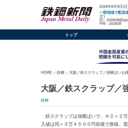
2026年8月9日(日
一部地域で配送
ク）
ID：202608@japa
PW：202608
トップ
HOME
鉄鋼
大阪／鉄スクラップ／強横ばいも
大阪／鉄スクラップ／
鉄鋼
鉄スクラップは強横ばいで、Ｈ２＝２万
入値は同＝３万４５００円前後で推移。需