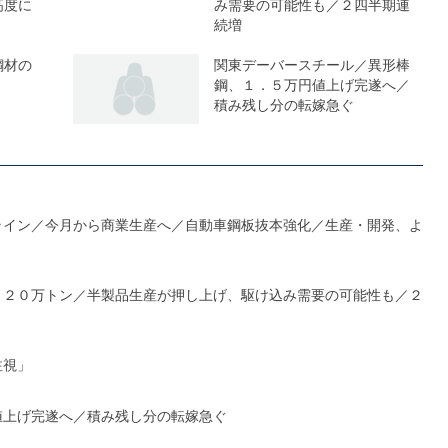
高度に
み需要の可能性も／２四半期連
続増
鋼材の
関東デーバースチール／異形棒
鋼、１．５万円値上げ完遂へ／
積み残し分の転嫁急ぐ
ライン／今月から商業生産へ／自動車鋼板抜本強化／生産・開発、よ
１２０万トン／半製品生産が押し上げ、駆け込み需要の可能性も／２
注視」
値上げ完遂へ／積み残し分の転嫁急ぐ