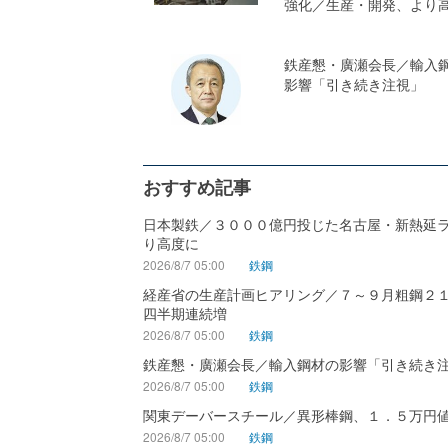
強化／生産・開発、より
鉄産懇・廣瀬会長／輸入
影響「引き続き注視」
おすすめ記事
日本製鉄／３０００億円投じた名古屋・新熱延
り高度に
2026/8/7 05:00
鉄鋼
経産省の生産計画ヒアリング／７～９月粗鋼２
四半期連続増
2026/8/7 05:00
鉄鋼
鉄産懇・廣瀬会長／輸入鋼材の影響「引き続き
2026/8/7 05:00
鉄鋼
関東デーバースチール／異形棒鋼、１．５万円
2026/8/7 05:00
鉄鋼