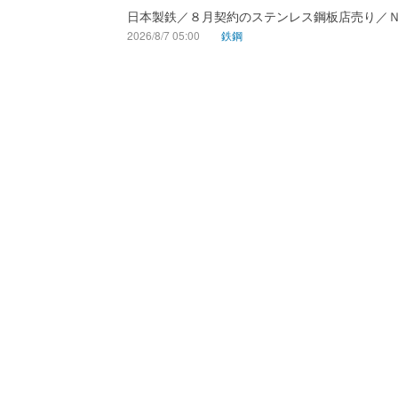
日本製鉄／８月契約のステンレス鋼板店売り／
2026/8/7 05:00
鉄鋼