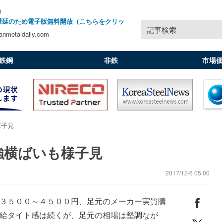
)
遅延のため電子版無料開放（こちらをクリッ
記事検索
nmetaldaily.com
鉄鋼
非鉄
市場
様子見
強横ばいも様子見
2017/12/6 05:00
３５００～４５００円、足元のメーカー実質購
給タイト感は続くが、足元の相場は堅調なが