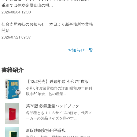
番組では住友金属鉱山の機...
2026/08/04 12:00
仙台支局移転のお知らせ 本日より新事務所で業務
開始
2026/07/21 09:37
お知らせ一覧
書籍紹介
【12/2発売】鉄鋼年鑑 令和7年度版
令和6年度業界動向の詳細 昭和30年創刊
以来50年余、他の産業...
第73版 鉄鋼重量ハンドブック
各品種ともＪＩＳサイズのほか、代表メ
ーカーの製品サイズを見やす...
新版鉄鋼実務用語辞典
製品から技術・原材料など4,500項目の