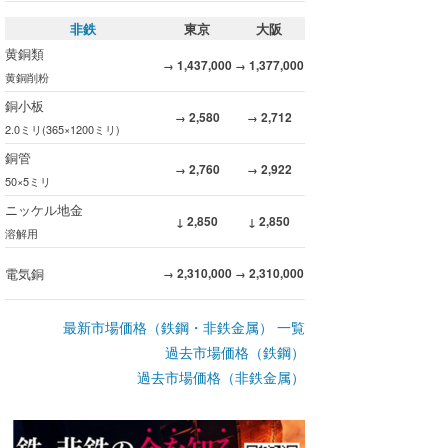
非鉄
東京
大阪
黄銅類
1,437,000
1,377,000
→
→
黄銅削粉
銅小板
2,580
2,712
→
→
2.0ミリ(365×1200ミリ)
銅管
2,760
2,922
→
→
50×5ミリ
ニッケル地金
2,850
2,850
↓
↓
溶解用
電気銅
2,310,000
2,310,000
→
→
最新市場価格（鉄鋼・非鉄金属） 一覧
過去市場価格（鉄鋼）
過去市場価格（非鉄金属）