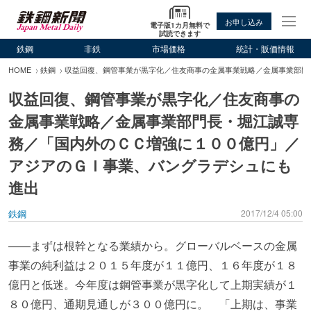
お申し込み
電子版1カ月無料で
試読できます
鉄鋼
非鉄
市場価格
統計・販価情報
HOME
鉄鋼
収益回復、鋼管事業が黒字化／住友商事の金属事業戦略／金属事業部門
収益回復、鋼管事業が黒字化／住友商事の
金属事業戦略／金属事業部門長・堀江誠専
務／「国内外のＣＣ増強に１００億円」／
アジアのＧＩ事業、バングラデシュにも
進出
鉄鋼
2017/12/4 05:00
――まずは根幹となる業績から。グローバルベースの金属
事業の純利益は２０１５年度が１１億円、１６年度が１８
億円と低迷。今年度は鋼管事業が黒字化して上期実績が１
８０億円、通期見通しが３００億円に。 「上期は、事業