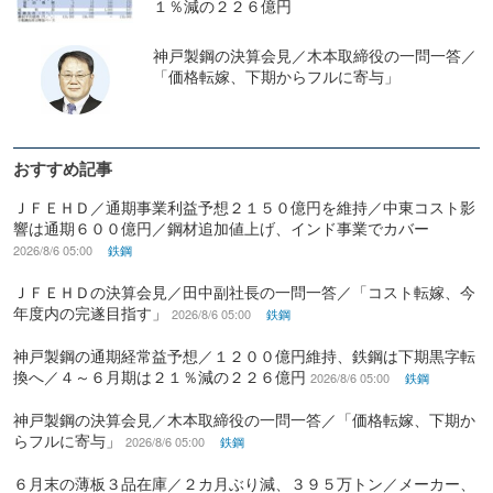
１％減の２２６億円
神戸製鋼の決算会見／木本取締役の一問一答／
「価格転嫁、下期からフルに寄与」
おすすめ記事
ＪＦＥＨＤ／通期事業利益予想２１５０億円を維持／中東コスト影
響は通期６００億円／鋼材追加値上げ、インド事業でカバー
2026/8/6 05:00
鉄鋼
ＪＦＥＨＤの決算会見／田中副社長の一問一答／「コスト転嫁、今
年度内の完遂目指す」
2026/8/6 05:00
鉄鋼
神戸製鋼の通期経常益予想／１２００億円維持、鉄鋼は下期黒字転
換へ／４～６月期は２１％減の２２６億円
2026/8/6 05:00
鉄鋼
神戸製鋼の決算会見／木本取締役の一問一答／「価格転嫁、下期か
らフルに寄与」
2026/8/6 05:00
鉄鋼
６月末の薄板３品在庫／２カ月ぶり減、３９５万トン／メーカー、