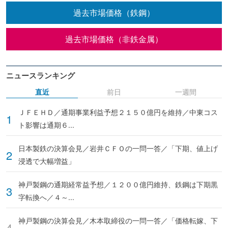
過去市場価格（鉄鋼）
過去市場価格（非鉄金属）
ニュースランキング
直近
前日
一週間
ＪＦＥＨＤ／通期事業利益予想２１５０億円を維持／中東コス
ト影響は通期６...
日本製鉄の決算会見／岩井ＣＦＯの一問一答／「下期、値上げ
浸透で大幅増益」
神戸製鋼の通期経常益予想／１２００億円維持、鉄鋼は下期黒
字転換へ／４～...
神戸製鋼の決算会見／木本取締役の一問一答／「価格転嫁、下