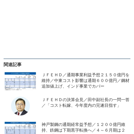
関連記事
ＪＦＥＨＤ／通期事業利益予想２１５０億円を
維持／中東コスト影響は通期６００億円／鋼材
追加値上げ、インド事業でカバー
ＪＦＥＨＤの決算会見／田中副社長の一問一答
／「コスト転嫁、今年度内の完遂目指す」
神戸製鋼の通期経常益予想／１２００億円維
持、鉄鋼は下期黒字転換へ／４～６月期は２