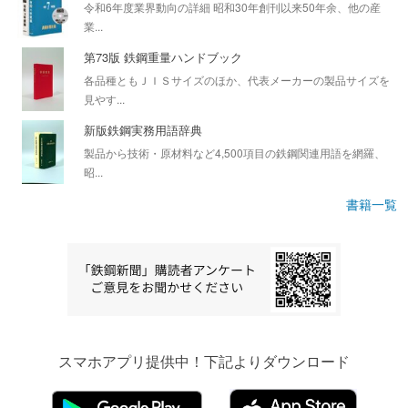
令和6年度業界動向の詳細 昭和30年創刊以来50年余、他の産
業...
第73版 鉄鋼重量ハンドブック
各品種ともＪＩＳサイズのほか、代表メーカーの製品サイズを
見やす...
新版鉄鋼実務用語辞典
製品から技術・原材料など4,500項目の鉄鋼関連用語を網羅、
昭...
書籍一覧
スマホアプリ提供中！下記よりダウンロード