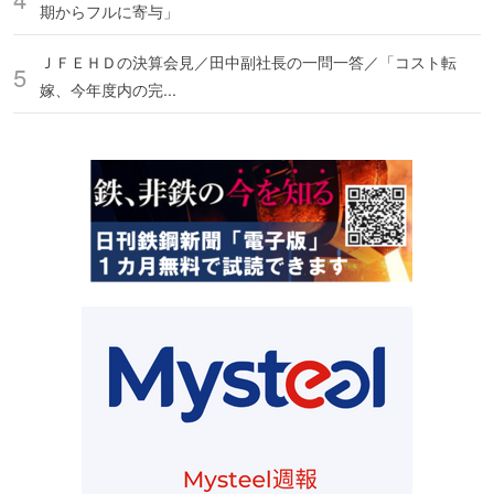
期からフルに寄与」
ＪＦＥＨＤの決算会見／田中副社長の一問一答／「コスト転
嫁、今年度内の完...