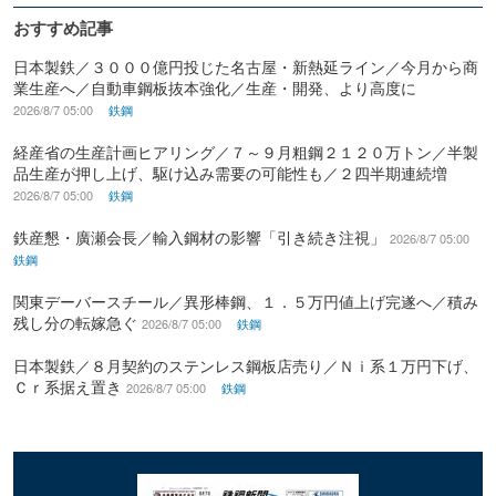
おすすめ記事
日本製鉄／３０００億円投じた名古屋・新熱延ライン／今月から商
業生産へ／自動車鋼板抜本強化／生産・開発、より高度に
2026/8/7 05:00
鉄鋼
経産省の生産計画ヒアリング／７～９月粗鋼２１２０万トン／半製
品生産が押し上げ、駆け込み需要の可能性も／２四半期連続増
2026/8/7 05:00
鉄鋼
鉄産懇・廣瀬会長／輸入鋼材の影響「引き続き注視」
2026/8/7 05:00
鉄鋼
関東デーバースチール／異形棒鋼、１．５万円値上げ完遂へ／積み
残し分の転嫁急ぐ
2026/8/7 05:00
鉄鋼
日本製鉄／８月契約のステンレス鋼板店売り／Ｎｉ系１万円下げ、
Ｃｒ系据え置き
2026/8/7 05:00
鉄鋼