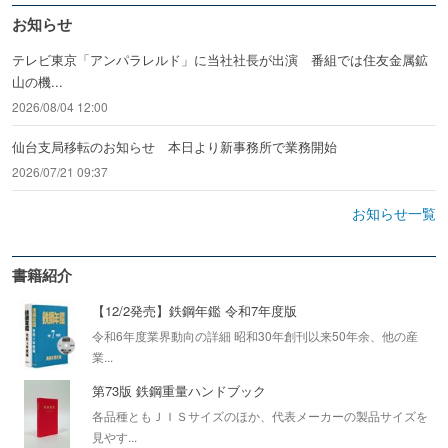
お知らせ
テレビ東京「アンパラレルド」に当社社長が出演 番組では住友金属鉱
山の機...
2026/08/04 12:00
仙台支局移転のお知らせ 本日より新事務所で業務開始
2026/07/21 09:37
お知らせ一覧
書籍紹介
【12/2発売】鉄鋼年鑑 令和7年度版
令和6年度業界動向の詳細 昭和30年創刊以来50年余、他の産
業...
第73版 鉄鋼重量ハンドブック
各品種ともＪＩＳサイズのほか、代表メーカーの製品サイズを
見やす...