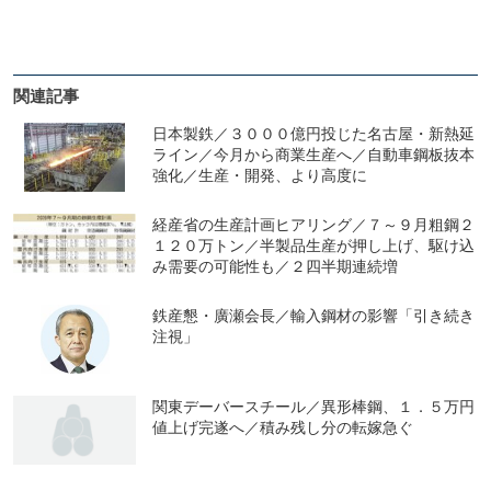
関連記事
日本製鉄／３０００億円投じた名古屋・新熱延
ライン／今月から商業生産へ／自動車鋼板抜本
強化／生産・開発、より高度に
経産省の生産計画ヒアリング／７～９月粗鋼２
１２０万トン／半製品生産が押し上げ、駆け込
み需要の可能性も／２四半期連続増
鉄産懇・廣瀬会長／輸入鋼材の影響「引き続き
注視」
関東デーバースチール／異形棒鋼、１．５万円
値上げ完遂へ／積み残し分の転嫁急ぐ