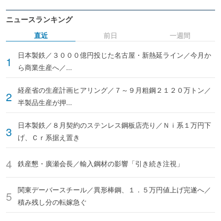
ニュースランキング
直近
前日
一週間
日本製鉄／３０００億円投じた名古屋・新熱延ライン／今月か
ら商業生産へ／...
経産省の生産計画ヒアリング／７～９月粗鋼２１２０万トン／
半製品生産が押...
日本製鉄／８月契約のステンレス鋼板店売り／Ｎｉ系１万円下
げ、Ｃｒ系据え置き
鉄産懇・廣瀬会長／輸入鋼材の影響「引き続き注視」
関東デーバースチール／異形棒鋼、１．５万円値上げ完遂へ／
積み残し分の転嫁急ぐ