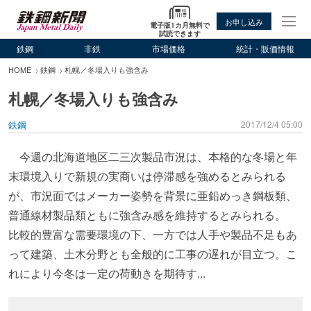
お申し込み
電子版1カ月無料で
試読できます
鉄鋼
非鉄
市場価格
統計・販価情報
HOME
鉄鋼
札幌／冬場入りも強含み
札幌／冬場入りも強含み
鉄鋼
2017/12/4 05:00
今週の北海道地区二三次製品市況は、本格的な冬場と年
末環境入りで新規の実商いは停滞感を強めるとみられる
が、市況面ではメーカー姿勢を背景に亜鉛めっき鋼板類、
普通線材製品類ともに強含み感を維持するとみられる。
比較的豊富な需要環境の下、一方では人手や製品不足もあ
って建築、土木分野とも全般的に工事の遅れが目立つ。こ
れにより今冬は一定の荷動きを期待す...