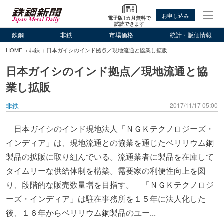
お申し込み
電子版1カ月無料で
試読できます
鉄鋼
非鉄
市場価格
統計・販価情報
HOME
非鉄
日本ガイシのインド拠点／現地流通と協業し拡販
日本ガイシのインド拠点／現地流通と協
業し拡販
非鉄
2017/11/17 05:00
日本ガイシのインド現地法人「ＮＧＫテクノロジーズ・
インディア」は、現地流通との協業を通じたベリリウム銅
製品の拡販に取り組んでいる。流通業者に製品を在庫して
タイムリーな供給体制を構築。需要家の利便性向上を図
り、段階的な販売数量増を目指す。 「ＮＧＫテクノロジ
ーズ・インディア」は駐在事務所を１５年に法人化した
後、１６年からベリリウム銅製品のユー...