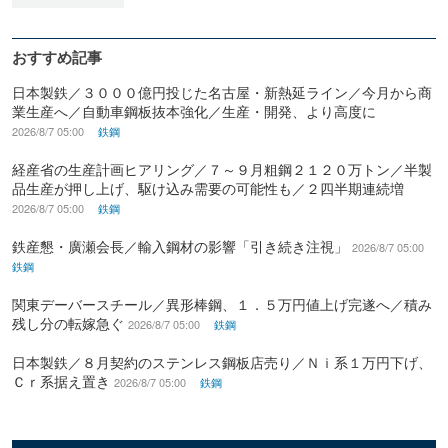
おすすめ記事
日本製鉄／３０００億円投じた名古屋・新熱延ライン／今月から商
業生産へ／自動車鋼板抜本強化／生産・開発、より高度に
2026/8/7 05:00
鉄鋼
経産省の生産計画ヒアリング／７～９月粗鋼２１２０万トン／半製
品生産が押し上げ、駆け込み需要の可能性も／２四半期連続増
2026/8/7 05:00
鉄鋼
鉄産懇・廣瀬会長／輸入鋼材の影響「引き続き注視」
2026/8/7 05:00
鉄鋼
関東デーバースチール／異形棒鋼、１．５万円値上げ完遂へ／積み
残し分の転嫁急ぐ
2026/8/7 05:00
鉄鋼
日本製鉄／８月契約のステンレス鋼板店売り／Ｎｉ系１万円下げ、
Ｃｒ系据え置き
2026/8/7 05:00
鉄鋼