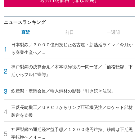
ニュースランキング
直近
前日
一週間
日本製鉄／３０００億円投じた名古屋・新熱延ライン／今月か
ら商業生産へ／...
神戸製鋼の決算会見／木本取締役の一問一答／「価格転嫁、下
期からフルに寄与」
鉄産懇・廣瀬会長／輸入鋼材の影響「引き続き注視」
三菱長崎機工／ＵＡＣＪからリング圧延機受注／ロケット部材
製造を支援
神戸製鋼の通期経常益予想／１２００億円維持、鉄鋼は下期黒
字転換へ／４～...