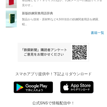
見やす...
新版鉄鋼実務用語辞典
製品から技術・原材料など4,500項目の鉄鋼関連用語を網羅、
昭...
書籍一覧
スマホアプリ提供中！下記よりダウンロード
公式SNSで情報配信中！