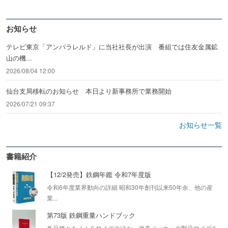
お知らせ
テレビ東京「アンパラレルド」に当社社長が出演 番組では住友金属鉱
山の機...
2026/08/04 12:00
仙台支局移転のお知らせ 本日より新事務所で業務開始
2026/07/21 09:37
お知らせ一覧
書籍紹介
【12/2発売】鉄鋼年鑑 令和7年度版
令和6年度業界動向の詳細 昭和30年創刊以来50年余、他の産
業...
第73版 鉄鋼重量ハンドブック
各品種ともＪＩＳサイズのほか、代表メーカーの製品サイズを