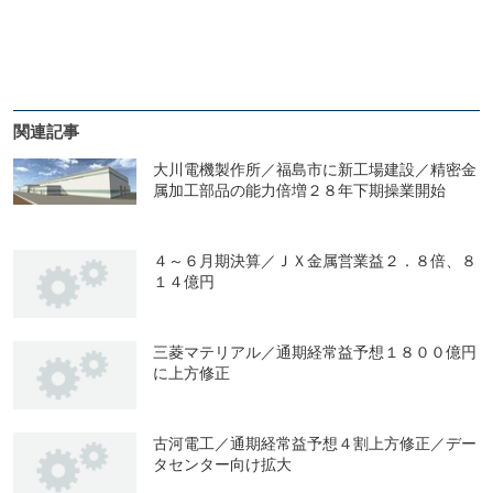
関連記事
大川電機製作所／福島市に新工場建設／精密金
属加工部品の能力倍増２８年下期操業開始
４～６月期決算／ＪＸ金属営業益２．８倍、８
１４億円
三菱マテリアル／通期経常益予想１８００億円
に上方修正
古河電工／通期経常益予想４割上方修正／デー
タセンター向け拡大