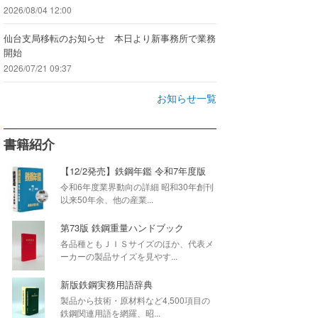
2026/08/04 12:00
仙台支局移転のお知らせ 本日より新事務所で業務
開始
2026/07/21 09:37
お知らせ一覧
書籍紹介
【12/2発売】鉄鋼年鑑 令和7年度版
令和6年度業界動向の詳細 昭和30年創刊
以来50年余、他の産業...
第73版 鉄鋼重量ハンドブック
各品種ともＪＩＳサイズのほか、代表メ
ーカーの製品サイズを見やす...
新版鉄鋼実務用語辞典
製品から技術・原材料など4,500項目の
鉄鋼関連用語を網羅、昭...