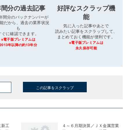
年間分の過去記事
好評なスクラップ機
能
3年間分のバックナンバーが
能だから、過去の業界状況
気に入った記事やあとで
も
読みたい記事をスクラップして、
すぐに確認できます。
まとめておく機能が便利です。
※電子版プレミアムは
※電子版プレミアムは
2013年以降の約13年分
永久保存可能
この記事をスクラップ
に新工
４～６月期決算／ＪＸ金属営業