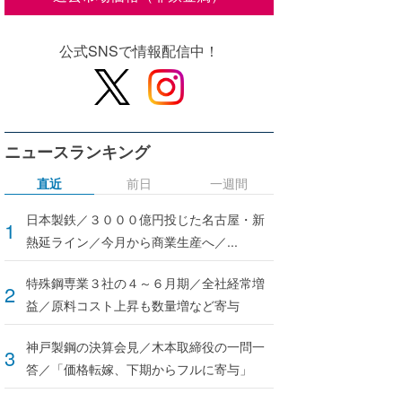
公式SNSで情報配信中！
ニュースランキング
直近
前日
一週間
日本製鉄／３０００億円投じた名古屋・新
熱延ライン／今月から商業生産へ／...
特殊鋼専業３社の４～６月期／全社経常増
益／原料コスト上昇も数量増など寄与
神戸製鋼の決算会見／木本取締役の一問一
答／「価格転嫁、下期からフルに寄与」