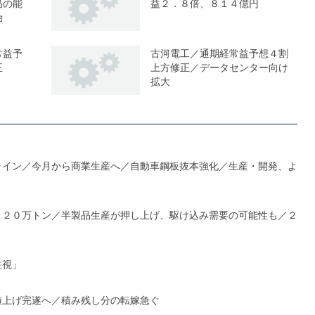
品の能
益２．８倍、８１４億円
始
常益予
古河電工／通期経常益予想４割
正
上方修正／データセンター向け
拡大
ライン／今月から商業生産へ／自動車鋼板抜本強化／生産・開発、よ
１２０万トン／半製品生産が押し上げ、駆け込み需要の可能性も／２
注視」
値上げ完遂へ／積み残し分の転嫁急ぐ