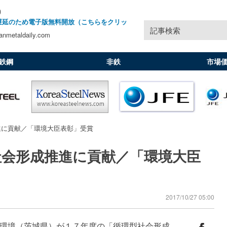
)
遅延のため電子版無料開放（こちらをクリッ
記事検索
nmetaldaily.com
鉄鋼
非鉄
市場
進に貢献／「環境大臣表彰」受賞
社会形成推進に貢献／「環境大臣
2017/10/27 05:00
環境（茨城県）が１７年度の「循環型社会形成