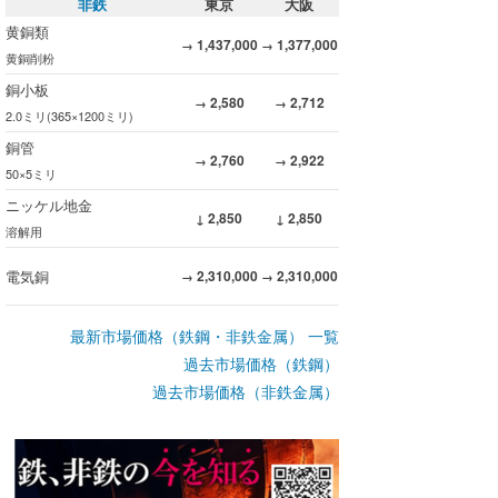
非鉄
東京
大阪
黄銅類
1,437,000
1,377,000
→
→
黄銅削粉
銅小板
2,580
2,712
→
→
2.0ミリ(365×1200ミリ)
銅管
2,760
2,922
→
→
50×5ミリ
ニッケル地金
2,850
2,850
↓
↓
溶解用
電気銅
2,310,000
2,310,000
→
→
最新市場価格（鉄鋼・非鉄金属） 一覧
過去市場価格（鉄鋼）
過去市場価格（非鉄金属）