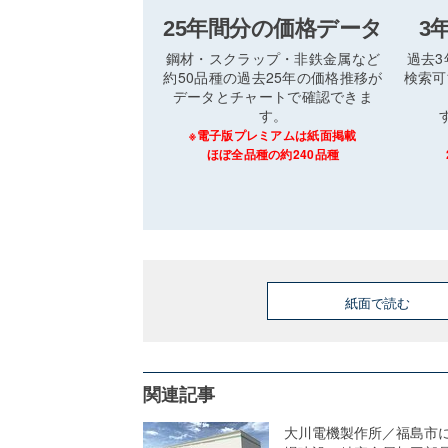
25年間分の価格データ
3
鋼材・スクラップ・非鉄金属など
過去
約50品種の過去25年の価格推移が
検索可
データとチャートで確認できま
す。
※電子版プレミアムは紙面掲載
ほぼ全品種の約240品種
紙面で読む
関連記事
大川電機製作所／福島市