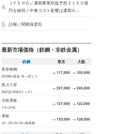
ＪＦＥＨＤ／通期事業利益予想２１５０億
円を維持／中東コスト影響は通期６...
訃報／関根保彦氏
最新市場価格（鉄鋼・非鉄金属）
鉄鋼
東京
大阪
異形棒鋼
117,000
105,000
→
→
SD295=直送 16～25ミリ
黒ガス管
257,000
245,000
→
→
高炉品 50A(2インチ)
冷延薄板
127,000
122,000
→
→
1.0×(3×6)
厚板
133,000
128,000
→
→
16～25×(5×10)=無規格