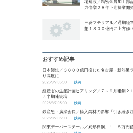
場建設／精密金属加工部
力倍増２８年下期操業開
三菱マテリアル／通期経
想１８００億円に上方修
おすすめ記事
日本製鉄／３０００億円投じた名古屋・新熱延
り高度に
2026/8/7 05:00
鉄鋼
経産省の生産計画ヒアリング／７～９月粗鋼２
四半期連続増
2026/8/7 05:00
鉄鋼
鉄産懇・廣瀬会長／輸入鋼材の影響「引き続き
2026/8/7 05:00
鉄鋼
関東デーバースチール／異形棒鋼、１．５万円
2026/8/7 05:00
鉄鋼