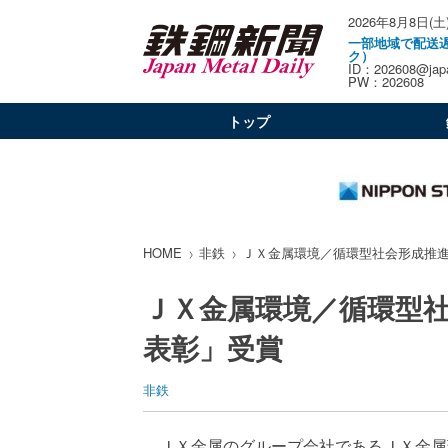
2026年8月8日(土
一部地域で配送
ク）
ID：202608@japa
PW：202608
トップ
HOME
非鉄
ＪＸ金属環境／循環型社会形成推
ＪＸ金属環境／循環型
表彰」受賞
非鉄
ＪＸ金属のグループ会社であるＪＸ金属