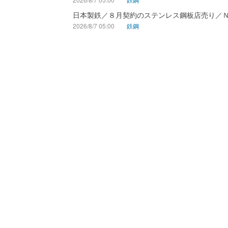
日本製鉄／８月契約のステンレス鋼板店売り／
2026/8/7 05:00
鉄鋼