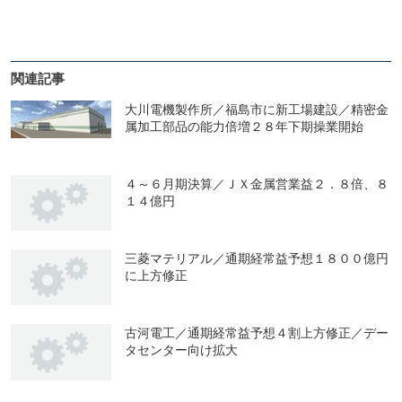
関連記事
大川電機製作所／福島市に新工場建設／精密金
属加工部品の能力倍増２８年下期操業開始
４～６月期決算／ＪＸ金属営業益２．８倍、８
１４億円
三菱マテリアル／通期経常益予想１８００億円
に上方修正
古河電工／通期経常益予想４割上方修正／デー
タセンター向け拡大