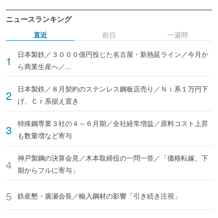
ニュースランキング
直近
前日
一週間
日本製鉄／３０００億円投じた名古屋・新熱延ライン／今月か
ら商業生産へ／...
日本製鉄／８月契約のステンレス鋼板店売り／Ｎｉ系１万円下
げ、Ｃｒ系据え置き
特殊鋼専業３社の４～６月期／全社経常増益／原料コスト上昇
も数量増など寄与
神戸製鋼の決算会見／木本取締役の一問一答／「価格転嫁、下
期からフルに寄与」
鉄産懇・廣瀬会長／輸入鋼材の影響「引き続き注視」