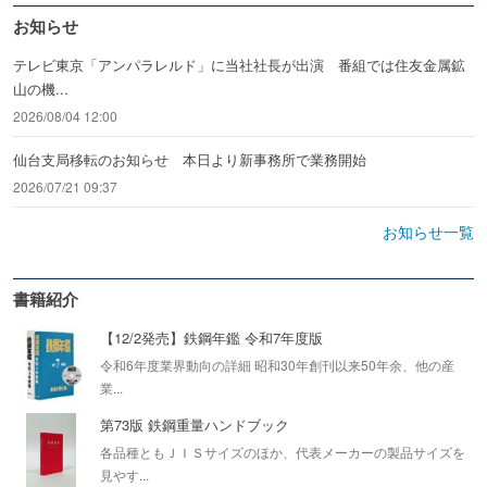
お知らせ
テレビ東京「アンパラレルド」に当社社長が出演 番組では住友金属鉱
山の機...
2026/08/04 12:00
仙台支局移転のお知らせ 本日より新事務所で業務開始
2026/07/21 09:37
お知らせ一覧
書籍紹介
【12/2発売】鉄鋼年鑑 令和7年度版
令和6年度業界動向の詳細 昭和30年創刊以来50年余、他の産
業...
第73版 鉄鋼重量ハンドブック
各品種ともＪＩＳサイズのほか、代表メーカーの製品サイズを
見やす...