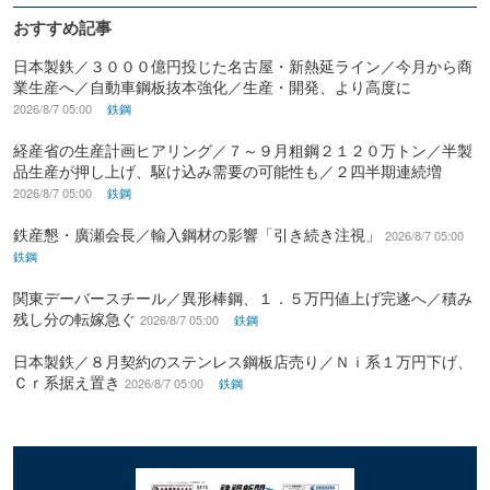
おすすめ記事
日本製鉄／３０００億円投じた名古屋・新熱延ライン／今月から商
業生産へ／自動車鋼板抜本強化／生産・開発、より高度に
2026/8/7 05:00
鉄鋼
経産省の生産計画ヒアリング／７～９月粗鋼２１２０万トン／半製
品生産が押し上げ、駆け込み需要の可能性も／２四半期連続増
2026/8/7 05:00
鉄鋼
鉄産懇・廣瀬会長／輸入鋼材の影響「引き続き注視」
2026/8/7 05:00
鉄鋼
関東デーバースチール／異形棒鋼、１．５万円値上げ完遂へ／積み
残し分の転嫁急ぐ
2026/8/7 05:00
鉄鋼
日本製鉄／８月契約のステンレス鋼板店売り／Ｎｉ系１万円下げ、
Ｃｒ系据え置き
2026/8/7 05:00
鉄鋼