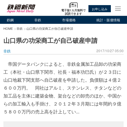
お申し込み
電子版1カ月無料で
試読できます
鉄鋼
非鉄
市場価格
統計・販価情報
HOME
非鉄
山口県の功栄商工が自己破産申請
山口県の功栄商工が自己破産申請
非鉄
2017/10/27 05:00
帝国データバンクによると、非鉄金属加工品卸の功栄商
工（本社・山口県下関市、社長・福本功巳氏）が２３日に
山口地裁下関支部へ自己破産を申請した。負債額は４億２
６００万円。 同社はアルミ、ステンレス、チタンなどの
加工品を主体に建築金物、架台などの卸売のほか、中国か
らの加工輸入も手掛け、２０１２年３月期には年間約９億
５８００万円の売上高を計上してい...