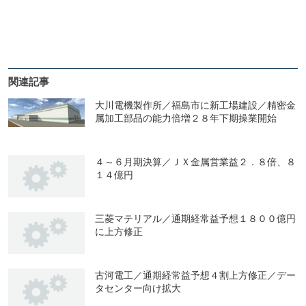
関連記事
大川電機製作所／福島市に新工場建設／精密金
属加工部品の能力倍増２８年下期操業開始
４～６月期決算／ＪＸ金属営業益２．８倍、８
１４億円
三菱マテリアル／通期経常益予想１８００億円
に上方修正
古河電工／通期経常益予想４割上方修正／デー
タセンター向け拡大