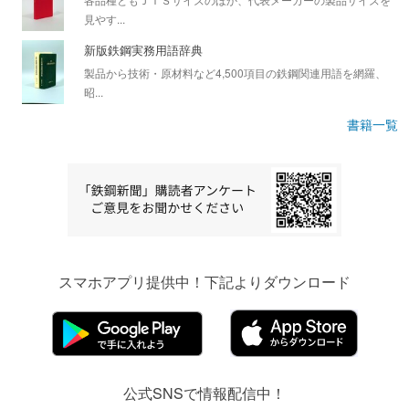
見やす...
新版鉄鋼実務用語辞典
製品から技術・原材料など4,500項目の鉄鋼関連用語を網羅、
昭...
書籍一覧
スマホアプリ提供中！下記よりダウンロード
公式SNSで情報配信中！