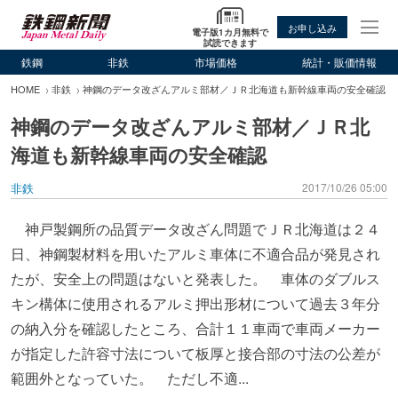
お申し込み
電子版1カ月無料で
試読できます
鉄鋼
非鉄
市場価格
統計・販価情報
HOME
非鉄
神鋼のデータ改ざんアルミ部材／ＪＲ北海道も新幹線車両の安全確認
神鋼のデータ改ざんアルミ部材／ＪＲ北
海道も新幹線車両の安全確認
非鉄
2017/10/26 05:00
神戸製鋼所の品質データ改ざん問題でＪＲ北海道は２４
日、神鋼製材料を用いたアルミ車体に不適合品が発見され
たが、安全上の問題はないと発表した。 車体のダブルス
キン構体に使用されるアルミ押出形材について過去３年分
の納入分を確認したところ、合計１１車両で車両メーカー
が指定した許容寸法について板厚と接合部の寸法の公差が
範囲外となっていた。 ただし不適...