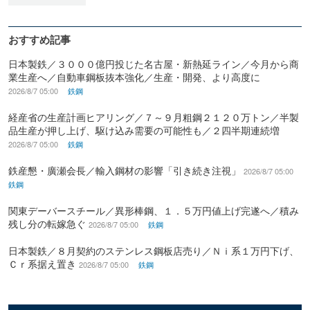
おすすめ記事
日本製鉄／３０００億円投じた名古屋・新熱延ライン／今月から商
業生産へ／自動車鋼板抜本強化／生産・開発、より高度に
2026/8/7 05:00
鉄鋼
経産省の生産計画ヒアリング／７～９月粗鋼２１２０万トン／半製
品生産が押し上げ、駆け込み需要の可能性も／２四半期連続増
2026/8/7 05:00
鉄鋼
鉄産懇・廣瀬会長／輸入鋼材の影響「引き続き注視」
2026/8/7 05:00
鉄鋼
関東デーバースチール／異形棒鋼、１．５万円値上げ完遂へ／積み
残し分の転嫁急ぐ
2026/8/7 05:00
鉄鋼
日本製鉄／８月契約のステンレス鋼板店売り／Ｎｉ系１万円下げ、
Ｃｒ系据え置き
2026/8/7 05:00
鉄鋼