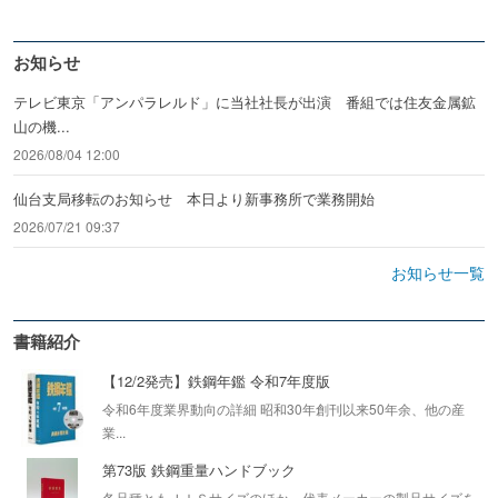
お知らせ
テレビ東京「アンパラレルド」に当社社長が出演 番組では住友金属鉱
山の機...
2026/08/04 12:00
仙台支局移転のお知らせ 本日より新事務所で業務開始
2026/07/21 09:37
お知らせ一覧
書籍紹介
【12/2発売】鉄鋼年鑑 令和7年度版
令和6年度業界動向の詳細 昭和30年創刊以来50年余、他の産
業...
第73版 鉄鋼重量ハンドブック
各品種ともＪＩＳサイズのほか、代表メーカーの製品サイズを