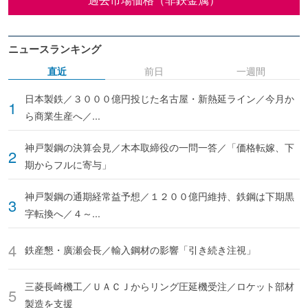
ニュースランキング
直近
前日
一週間
日本製鉄／３０００億円投じた名古屋・新熱延ライン／今月か
ら商業生産へ／...
神戸製鋼の決算会見／木本取締役の一問一答／「価格転嫁、下
期からフルに寄与」
神戸製鋼の通期経常益予想／１２００億円維持、鉄鋼は下期黒
字転換へ／４～...
鉄産懇・廣瀬会長／輸入鋼材の影響「引き続き注視」
三菱長崎機工／ＵＡＣＪからリング圧延機受注／ロケット部材
製造を支援