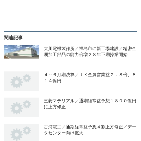
関連記事
大川電機製作所／福島市に新工場建設／精密金
属加工部品の能力倍増２８年下期操業開始
４～６月期決算／ＪＸ金属営業益２．８倍、８
１４億円
三菱マテリアル／通期経常益予想１８００億円
に上方修正
古河電工／通期経常益予想４割上方修正／デー
タセンター向け拡大