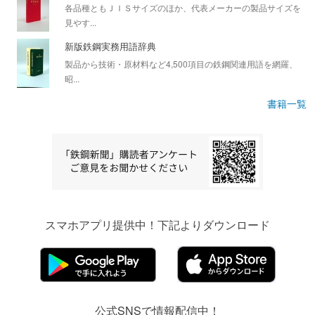
各品種ともＪＩＳサイズのほか、代表メーカーの製品サイズを
見やす...
新版鉄鋼実務用語辞典
製品から技術・原材料など4,500項目の鉄鋼関連用語を網羅、
昭...
書籍一覧
スマホアプリ提供中！下記よりダウンロード
公式SNSで情報配信中！