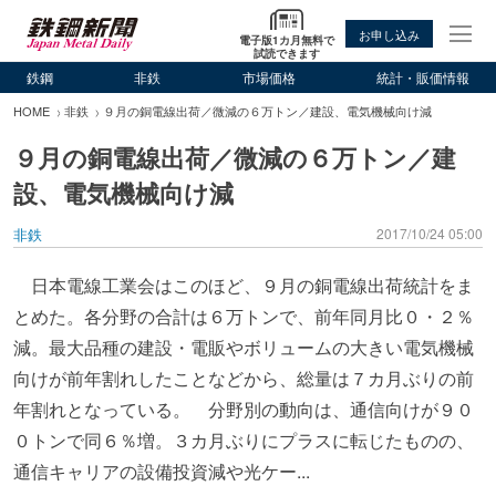
お申し込み
電子版1カ月無料で
試読できます
鉄鋼
非鉄
市場価格
統計・販価情報
HOME
非鉄
９月の銅電線出荷／微減の６万トン／建設、電気機械向け減
９月の銅電線出荷／微減の６万トン／建
設、電気機械向け減
非鉄
2017/10/24 05:00
日本電線工業会はこのほど、９月の銅電線出荷統計をま
とめた。各分野の合計は６万トンで、前年同月比０・２％
減。最大品種の建設・電販やボリュームの大きい電気機械
向けが前年割れしたことなどから、総量は７カ月ぶりの前
年割れとなっている。 分野別の動向は、通信向けが９０
０トンで同６％増。３カ月ぶりにプラスに転じたものの、
通信キャリアの設備投資減や光ケー...