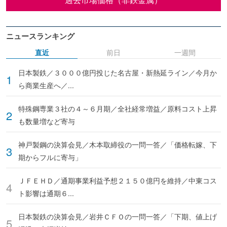
ニュースランキング
直近
前日
一週間
日本製鉄／３０００億円投じた名古屋・新熱延ライン／今月か
ら商業生産へ／...
特殊鋼専業３社の４～６月期／全社経常増益／原料コスト上昇
も数量増など寄与
神戸製鋼の決算会見／木本取締役の一問一答／「価格転嫁、下
期からフルに寄与」
ＪＦＥＨＤ／通期事業利益予想２１５０億円を維持／中東コス
ト影響は通期６...
日本製鉄の決算会見／岩井ＣＦＯの一問一答／「下期、値上げ