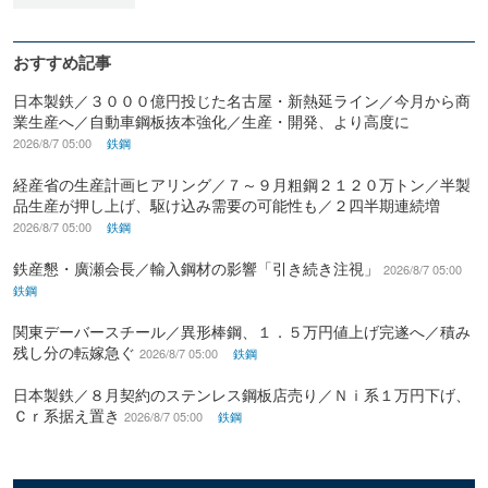
おすすめ記事
日本製鉄／３０００億円投じた名古屋・新熱延ライン／今月から商
業生産へ／自動車鋼板抜本強化／生産・開発、より高度に
2026/8/7 05:00
鉄鋼
経産省の生産計画ヒアリング／７～９月粗鋼２１２０万トン／半製
品生産が押し上げ、駆け込み需要の可能性も／２四半期連続増
2026/8/7 05:00
鉄鋼
鉄産懇・廣瀬会長／輸入鋼材の影響「引き続き注視」
2026/8/7 05:00
鉄鋼
関東デーバースチール／異形棒鋼、１．５万円値上げ完遂へ／積み
残し分の転嫁急ぐ
2026/8/7 05:00
鉄鋼
日本製鉄／８月契約のステンレス鋼板店売り／Ｎｉ系１万円下げ、
Ｃｒ系据え置き
2026/8/7 05:00
鉄鋼