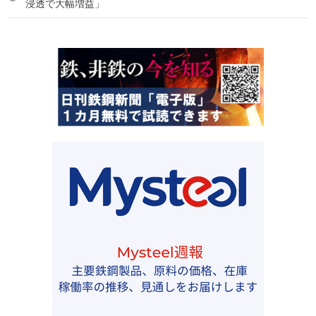
浸透で大幅増益」