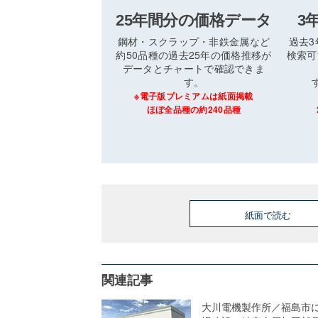
25年間分の価格データ
3
鋼材・スクラップ・非鉄金属など
過去
約50品種の過去25年の価格推移が
検索可
データとチャートで確認できま
す。
※電子版プレミアムは紙面掲載
ほぼ全品種の約240品種
紙面で読む
関連記事
大川電機製作所／福島市