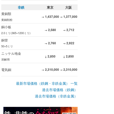
非鉄
東京
大阪
黄銅類
1,437,000
1,377,000
→
→
黄銅削粉
銅小板
2,580
2,712
→
→
2.0ミリ(365×1200ミリ)
銅管
2,760
2,922
→
→
50×5ミリ
ニッケル地金
2,850
2,850
↓
↓
溶解用
電気銅
2,310,000
2,310,000
→
→
最新市場価格（鉄鋼・非鉄金属） 一覧
過去市場価格（鉄鋼）
過去市場価格（非鉄金属）