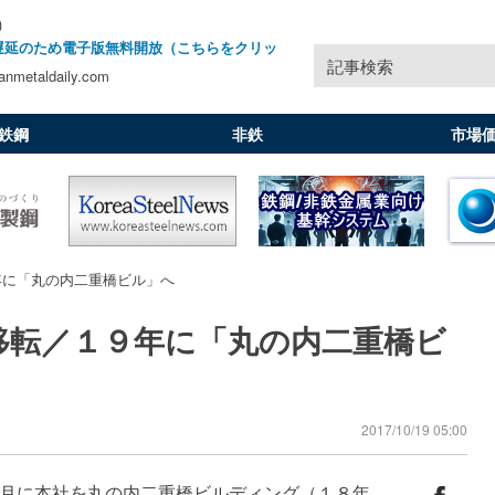
)
遅延のため電子版無料開放（こちらをクリッ
記事検索
nmetaldaily.com
鉄鋼
非鉄
市場
年に「丸の内二重橋ビル」へ
移転／１９年に「丸の内二重橋ビ
2017/10/19 05:00
月に本社を丸の内二重橋ビルディング（１８年