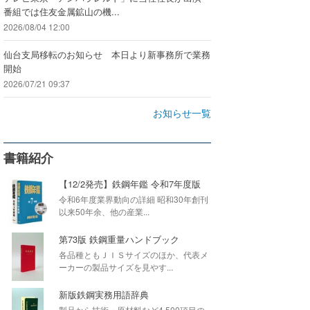
番組では住友金属鉱山の機...
2026/08/04 12:00
仙台支局移転のお知らせ 本日より新事務所で業務
開始
2026/07/21 09:37
お知らせ一覧
書籍紹介
【12/2発売】鉄鋼年鑑 令和7年度版
令和6年度業界動向の詳細 昭和30年創刊
以来50年余、他の産業...
第73版 鉄鋼重量ハンドブック
各品種ともＪＩＳサイズのほか、代表メ
ーカーの製品サイズを見やす...
新版鉄鋼実務用語辞典
製品から技術・原材料など4,500項目の