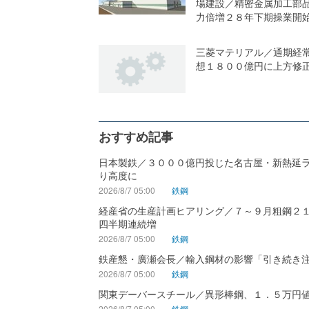
場建設／精密金属加工部
力倍増２８年下期操業開
三菱マテリアル／通期経
想１８００億円に上方修
おすすめ記事
日本製鉄／３０００億円投じた名古屋・新熱延
り高度に
2026/8/7 05:00
鉄鋼
経産省の生産計画ヒアリング／７～９月粗鋼２
四半期連続増
2026/8/7 05:00
鉄鋼
鉄産懇・廣瀬会長／輸入鋼材の影響「引き続き
2026/8/7 05:00
鉄鋼
関東デーバースチール／異形棒鋼、１．５万円
2026/8/7 05:00
鉄鋼