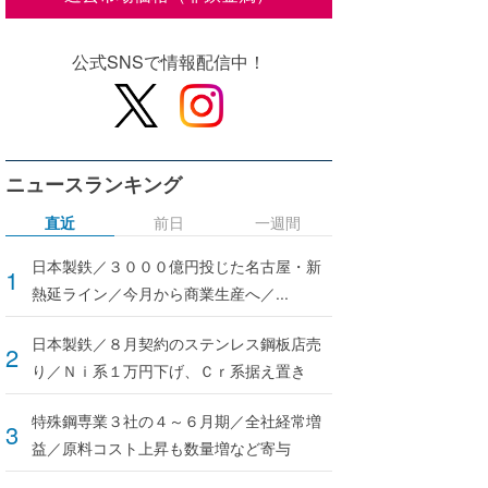
公式SNSで情報配信中！
ニュースランキング
直近
前日
一週間
日本製鉄／３０００億円投じた名古屋・新
熱延ライン／今月から商業生産へ／...
日本製鉄／８月契約のステンレス鋼板店売
り／Ｎｉ系１万円下げ、Ｃｒ系据え置き
特殊鋼専業３社の４～６月期／全社経常増
益／原料コスト上昇も数量増など寄与