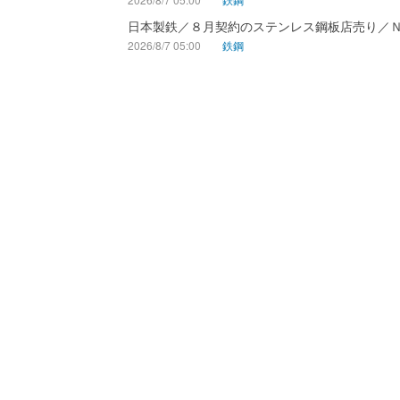
日本製鉄／８月契約のステンレス鋼板店売り／
2026/8/7 05:00
鉄鋼