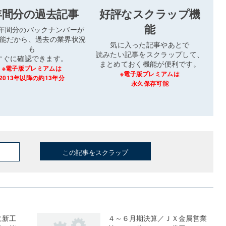
年間分の過去記事
好評なスクラップ機
能
3年間分のバックナンバーが
能だから、過去の業界状況
気に入った記事やあとで
も
読みたい記事をスクラップして、
すぐに確認できます。
まとめておく機能が便利です。
※電子版プレミアムは
※電子版プレミアムは
2013年以降の約13年分
永久保存可能
この記事をスクラップ
に新工
４～６月期決算／ＪＸ金属営業