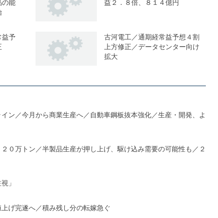
品の能
益２．８倍、８１４億円
始
常益予
古河電工／通期経常益予想４割
正
上方修正／データセンター向け
拡大
ライン／今月から商業生産へ／自動車鋼板抜本強化／生産・開発、よ
１２０万トン／半製品生産が押し上げ、駆け込み需要の可能性も／２
注視」
値上げ完遂へ／積み残し分の転嫁急ぐ