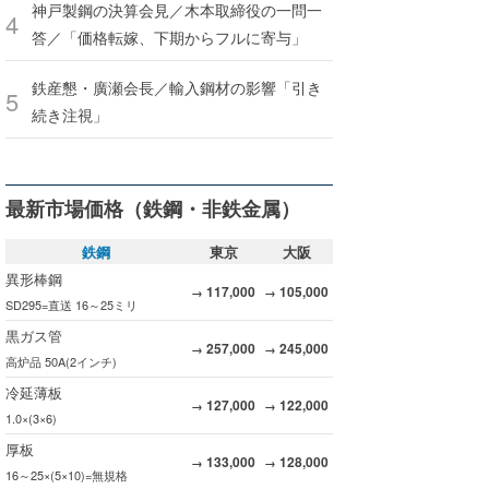
神戸製鋼の決算会見／木本取締役の一問一
答／「価格転嫁、下期からフルに寄与」
鉄産懇・廣瀬会長／輸入鋼材の影響「引き
続き注視」
最新市場価格（鉄鋼・非鉄金属）
鉄鋼
東京
大阪
異形棒鋼
117,000
105,000
→
→
SD295=直送 16～25ミリ
黒ガス管
257,000
245,000
→
→
高炉品 50A(2インチ)
冷延薄板
127,000
122,000
→
→
1.0×(3×6)
厚板
133,000
128,000
→
→
16～25×(5×10)=無規格