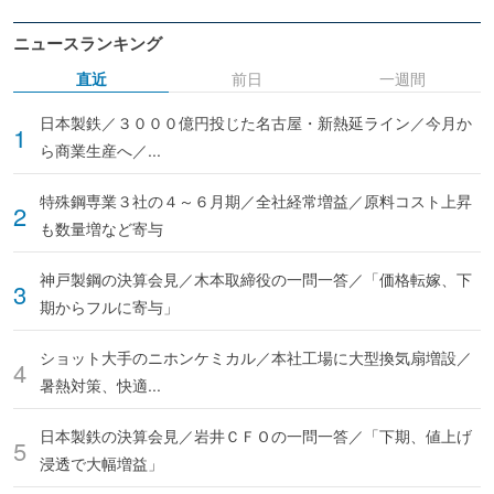
ニュースランキング
直近
前日
一週間
日本製鉄／３０００億円投じた名古屋・新熱延ライン／今月か
ら商業生産へ／...
特殊鋼専業３社の４～６月期／全社経常増益／原料コスト上昇
も数量増など寄与
神戸製鋼の決算会見／木本取締役の一問一答／「価格転嫁、下
期からフルに寄与」
ショット大手のニホンケミカル／本社工場に大型換気扇増設／
暑熱対策、快適...
日本製鉄の決算会見／岩井ＣＦＯの一問一答／「下期、値上げ
浸透で大幅増益」