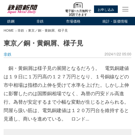
お申し込み
電子版1カ月無料で
試読できます
鉄鋼
非鉄
市場価格
統計・販価情報
HOME
非鉄
東京／銅・黄銅屑、様子見
東京／銅・黄銅屑、様子見
非鉄
2024/1/22 05:00
銅・黄銅屑は様子見の展開となるだろう。 電気銅建値
は１９日に１万円高の１２７万円となり、１号銅線などの
市中相場は指標の上伸を受けて水準を上げた。しかし上伸
に影響したのは国際銅相場でなく、為替の円安ドル高進
行。為替が安定するまで小幅な変動が生じるとみられる。
問屋ら扱い筋は、電気銅建値は１２０万円台を維持すると
見通し、商いを進めている。 ロンド...