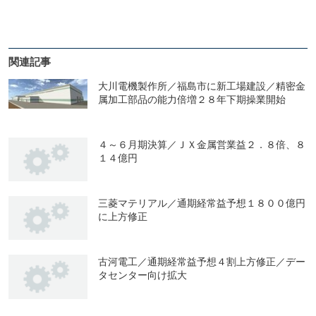
関連記事
大川電機製作所／福島市に新工場建設／精密金
属加工部品の能力倍増２８年下期操業開始
４～６月期決算／ＪＸ金属営業益２．８倍、８
１４億円
三菱マテリアル／通期経常益予想１８００億円
に上方修正
古河電工／通期経常益予想４割上方修正／デー
タセンター向け拡大