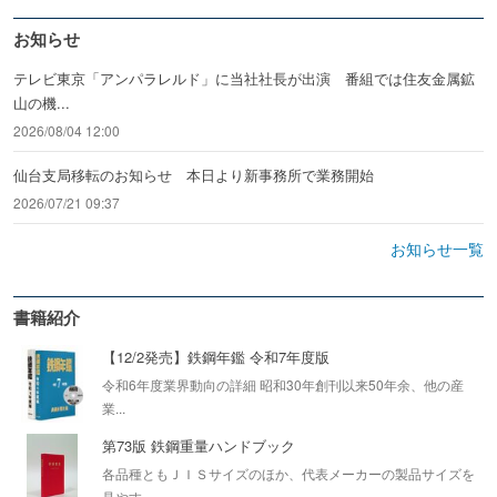
お知らせ
テレビ東京「アンパラレルド」に当社社長が出演 番組では住友金属鉱
山の機...
2026/08/04 12:00
仙台支局移転のお知らせ 本日より新事務所で業務開始
2026/07/21 09:37
お知らせ一覧
書籍紹介
【12/2発売】鉄鋼年鑑 令和7年度版
令和6年度業界動向の詳細 昭和30年創刊以来50年余、他の産
業...
第73版 鉄鋼重量ハンドブック
各品種ともＪＩＳサイズのほか、代表メーカーの製品サイズを
見やす...