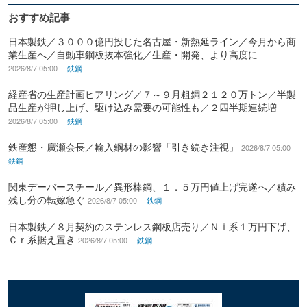
おすすめ記事
日本製鉄／３０００億円投じた名古屋・新熱延ライン／今月から商
業生産へ／自動車鋼板抜本強化／生産・開発、より高度に
2026/8/7 05:00
鉄鋼
経産省の生産計画ヒアリング／７～９月粗鋼２１２０万トン／半製
品生産が押し上げ、駆け込み需要の可能性も／２四半期連続増
2026/8/7 05:00
鉄鋼
鉄産懇・廣瀬会長／輸入鋼材の影響「引き続き注視」
2026/8/7 05:00
鉄鋼
関東デーバースチール／異形棒鋼、１．５万円値上げ完遂へ／積み
残し分の転嫁急ぐ
2026/8/7 05:00
鉄鋼
日本製鉄／８月契約のステンレス鋼板店売り／Ｎｉ系１万円下げ、
Ｃｒ系据え置き
2026/8/7 05:00
鉄鋼