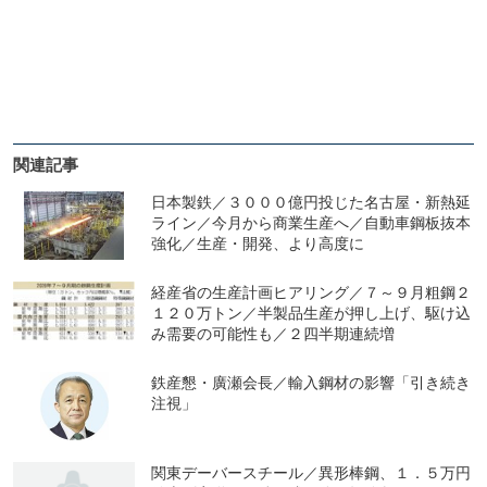
関連記事
日本製鉄／３０００億円投じた名古屋・新熱延
ライン／今月から商業生産へ／自動車鋼板抜本
強化／生産・開発、より高度に
経産省の生産計画ヒアリング／７～９月粗鋼２
１２０万トン／半製品生産が押し上げ、駆け込
み需要の可能性も／２四半期連続増
鉄産懇・廣瀬会長／輸入鋼材の影響「引き続き
注視」
関東デーバースチール／異形棒鋼、１．５万円