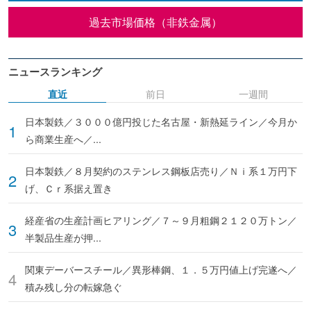
過去市場価格（非鉄金属）
ニュースランキング
直近
前日
一週間
日本製鉄／３０００億円投じた名古屋・新熱延ライン／今月か
ら商業生産へ／...
日本製鉄／８月契約のステンレス鋼板店売り／Ｎｉ系１万円下
げ、Ｃｒ系据え置き
経産省の生産計画ヒアリング／７～９月粗鋼２１２０万トン／
半製品生産が押...
関東デーバースチール／異形棒鋼、１．５万円値上げ完遂へ／
積み残し分の転嫁急ぐ