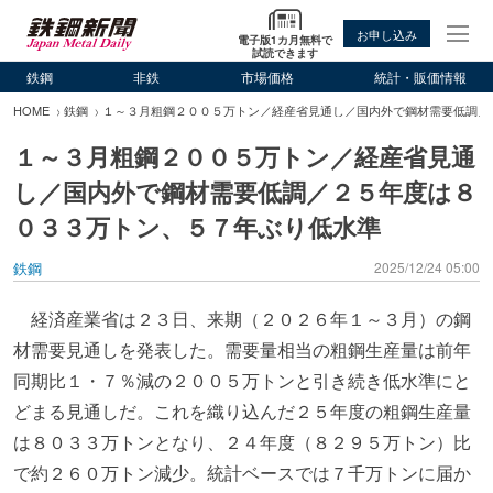
お申し込み
電子版1カ月無料で
試読できます
鉄鋼
非鉄
市場価格
統計・販価情報
HOME
鉄鋼
１～３月粗鋼２００５万トン／経産省見通し／国内外で鋼材需要低調／
１～３月粗鋼２００５万トン／経産省見通
し／国内外で鋼材需要低調／２５年度は８
０３３万トン、５７年ぶり低水準
鉄鋼
2025/12/24 05:00
経済産業省は２３日、来期（２０２６年１～３月）の鋼
材需要見通しを発表した。需要量相当の粗鋼生産量は前年
同期比１・７％減の２００５万トンと引き続き低水準にと
どまる見通しだ。これを織り込んだ２５年度の粗鋼生産量
は８０３３万トンとなり、２４年度（８２９５万トン）比
で約２６０万トン減少。統計ベースでは７千万トンに届か