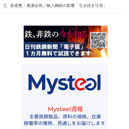
鉄産懇・廣瀬会長／輸入鋼材の影響「引き続き注視」