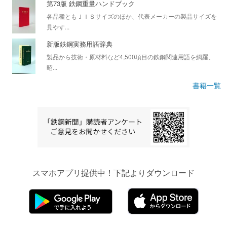
第73版 鉄鋼重量ハンドブック
各品種ともＪＩＳサイズのほか、代表メーカーの製品サイズを
見やす...
新版鉄鋼実務用語辞典
製品から技術・原材料など4,500項目の鉄鋼関連用語を網羅、
昭...
書籍一覧
スマホアプリ提供中！下記よりダウンロード