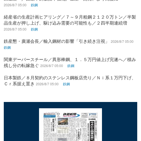
2026/8/7 05:00
鉄鋼
経産省の生産計画ヒアリング／７～９月粗鋼２１２０万トン／半製
品生産が押し上げ、駆け込み需要の可能性も／２四半期連続増
2026/8/7 05:00
鉄鋼
鉄産懇・廣瀬会長／輸入鋼材の影響「引き続き注視」
2026/8/7 05:00
鉄鋼
関東デーバースチール／異形棒鋼、１．５万円値上げ完遂へ／積み
残し分の転嫁急ぐ
2026/8/7 05:00
鉄鋼
日本製鉄／８月契約のステンレス鋼板店売り／Ｎｉ系１万円下げ、
Ｃｒ系据え置き
2026/8/7 05:00
鉄鋼