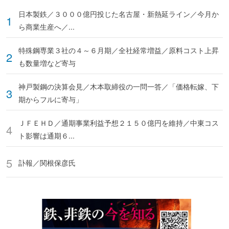
日本製鉄／３０００億円投じた名古屋・新熱延ライン／今月か
ら商業生産へ／...
特殊鋼専業３社の４～６月期／全社経常増益／原料コスト上昇
も数量増など寄与
神戸製鋼の決算会見／木本取締役の一問一答／「価格転嫁、下
期からフルに寄与」
ＪＦＥＨＤ／通期事業利益予想２１５０億円を維持／中東コス
ト影響は通期６...
訃報／関根保彦氏