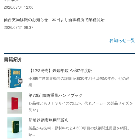
2026/08/04 12:00
仙台支局移転のお知らせ 本日より新事務所で業務開始
2026/07/21 09:37
お知らせ一覧
書籍紹介
【12/2発売】鉄鋼年鑑 令和7年度版
令和6年度業界動向の詳細 昭和30年創刊以来50年余、他の産
業...
第73版 鉄鋼重量ハンドブック
各品種ともＪＩＳサイズのほか、代表メーカーの製品サイズを
見やす...
新版鉄鋼実務用語辞典
製品から技術・原材料など4,500項目の鉄鋼関連用語を網羅、
昭...