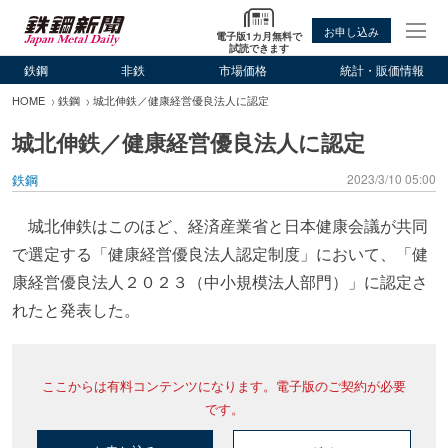
お申し込み
電子版1カ月無料で
試読できます
鉄鋼
非鉄
市場価格
統計・販価情報
HOME
鉄鋼
城北伸鉄／健康経営優良法人に認定
城北伸鉄／健康経営優良法人に認定
鉄鋼
2023/3/10 05:00
城北伸鉄はこのほど、経済産業省と日本健康会議が共同
で選定する「健康経営優良法人認定制度」において、「健
康経営優良法人２０２３（中小規模法人部門）」に認定さ
れたと発表した。
ここからは有料コンテンツになります。電子版のご契約が必要
です。