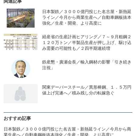
関連記事
日本製鉄／３０００億円投じた名古屋・新熱延
ライン／今月から商業生産へ／自動車鋼板抜本
強化／生産・開発、より高度に
経産省の生産計画ヒアリング／７～９月粗鋼２
１２０万トン／半製品生産が押し上げ、駆け込
み需要の可能性も／２四半期連続増
鉄産懇・廣瀬会長／輸入鋼材の影響「引き続き
注視」
関東デーバースチール／異形棒鋼、１．５万円
値上げ完遂へ／積み残し分の転嫁急ぐ
おすすめ記事
日本製鉄／３０００億円投じた名古屋・新熱延ライン／今月から商
業生産へ／自動車鋼板抜本強化／生産・開発、より高度に