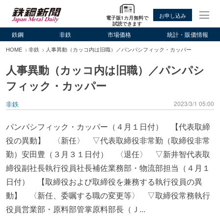
お申し込み
電子版1カ月無料で
試読できます
鉄鋼
非鉄
市場価格
統計・販価情報
HOME
非鉄
人事異動（カッコ内は旧職）／パンパシフィック・カッパー
人事異動（カッコ内は旧職）／パンパシ
フィック・カッパー
非鉄
2023/3/1 05:00
パンパシフィック・カッパー（４月１日付） 【代表取締
役の異動】 〈新任〉 ▽代表取締役非常勤（取締役非常
勤）安田豊（３月３１日付） 〈退任〉 ▽新井智代表取
締役副社長執行役員社長補佐業務部・物流部担当（４月１
日付） 【取締役および取締役を兼務する執行役員の異
動】 〈新任、委嘱する職の変更等〉 ▽取締役常務執行
役員営業部・原料部管掌原料部長（Ｊ...