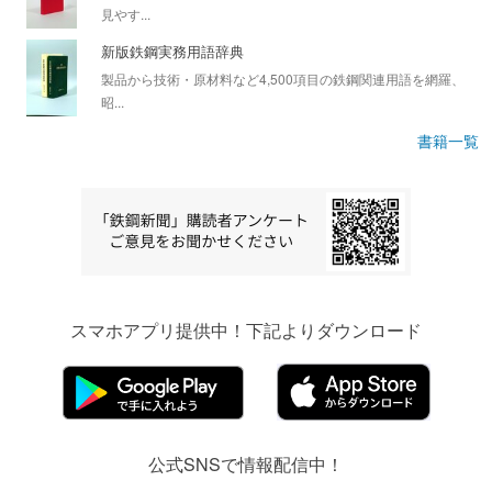
見やす...
新版鉄鋼実務用語辞典
製品から技術・原材料など4,500項目の鉄鋼関連用語を網羅、
昭...
書籍一覧
スマホアプリ提供中！下記よりダウンロード
公式SNSで情報配信中！