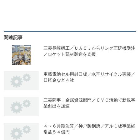
関連記事
三菱長崎機工／ＵＡＣＪからリング圧延機受注
／ロケット部材製造を支援
車載電池セル用封口板／水平リサイクル実装／
日軽金など４社
三菱商事・金属資源部門／ＣＶＣ活動で新規事
業創出を加速
４～６月期決算／神戸製鋼所／アルミ板事業経
常益５４億円