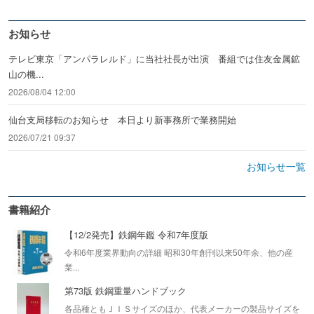
お知らせ
テレビ東京「アンパラレルド」に当社社長が出演 番組では住友金属鉱
山の機...
2026/08/04 12:00
仙台支局移転のお知らせ 本日より新事務所で業務開始
2026/07/21 09:37
お知らせ一覧
書籍紹介
【12/2発売】鉄鋼年鑑 令和7年度版
令和6年度業界動向の詳細 昭和30年創刊以来50年余、他の産
業...
第73版 鉄鋼重量ハンドブック
各品種ともＪＩＳサイズのほか、代表メーカーの製品サイズを