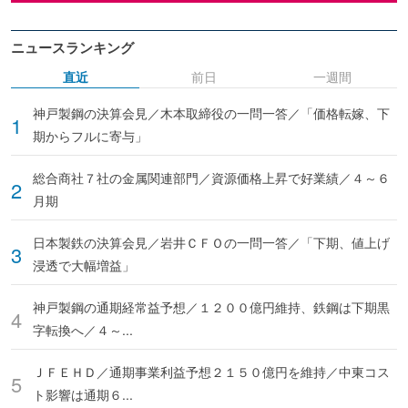
ニュースランキング
直近
前日
一週間
神戸製鋼の決算会見／木本取締役の一問一答／「価格転嫁、下
期からフルに寄与」
総合商社７社の金属関連部門／資源価格上昇で好業績／４～６
月期
日本製鉄の決算会見／岩井ＣＦＯの一問一答／「下期、値上げ
浸透で大幅増益」
神戸製鋼の通期経常益予想／１２００億円維持、鉄鋼は下期黒
字転換へ／４～...
ＪＦＥＨＤ／通期事業利益予想２１５０億円を維持／中東コス
ト影響は通期６...