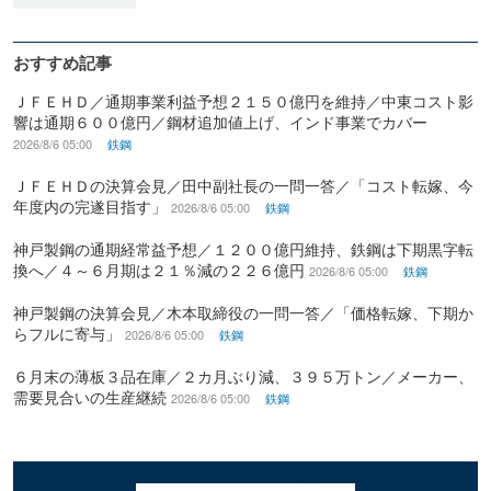
おすすめ記事
ＪＦＥＨＤ／通期事業利益予想２１５０億円を維持／中東コスト影
響は通期６００億円／鋼材追加値上げ、インド事業でカバー
2026/8/6 05:00
鉄鋼
ＪＦＥＨＤの決算会見／田中副社長の一問一答／「コスト転嫁、今
年度内の完遂目指す」
2026/8/6 05:00
鉄鋼
神戸製鋼の通期経常益予想／１２００億円維持、鉄鋼は下期黒字転
換へ／４～６月期は２１％減の２２６億円
2026/8/6 05:00
鉄鋼
神戸製鋼の決算会見／木本取締役の一問一答／「価格転嫁、下期か
らフルに寄与」
2026/8/6 05:00
鉄鋼
６月末の薄板３品在庫／２カ月ぶり減、３９５万トン／メーカー、
需要見合いの生産継続
2026/8/6 05:00
鉄鋼