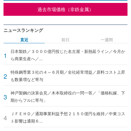
過去市場価格（非鉄金属）
ニュースランキング
直近
前日
一週間
日本製鉄／３０００億円投じた名古屋・新熱延ライン／今月か
ら商業生産へ／...
特殊鋼専業３社の４～６月期／全社経常増益／原料コスト上昇
も数量増など寄与
神戸製鋼の決算会見／木本取締役の一問一答／「価格転嫁、下
期からフルに寄与」
ＪＦＥＨＤ／通期事業利益予想２１５０億円を維持／中東コス
ト影響は通期６...