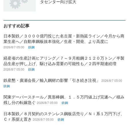
タセンター向け拡大
おすすめ記事
日本製鉄／３０００億円投じた名古屋・新熱延ライン／今月から商
業生産へ／自動車鋼板抜本強化／生産・開発、より高度に
2026/8/7 05:00
鉄鋼
経産省の生産計画ヒアリング／７～９月粗鋼２１２０万トン／半製
品生産が押し上げ、駆け込み需要の可能性も／２四半期連続増
2026/8/7 05:00
鉄鋼
鉄産懇・廣瀬会長／輸入鋼材の影響「引き続き注視」
2026/8/7 05:00
鉄鋼
関東デーバースチール／異形棒鋼、１．５万円値上げ完遂へ／積み
残し分の転嫁急ぐ
2026/8/7 05:00
鉄鋼
日本製鉄／８月契約のステンレス鋼板店売り／Ｎｉ系１万円下げ、
Ｃｒ系据え置き
2026/8/7 05:00
鉄鋼