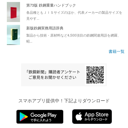
第73版 鉄鋼重量ハンドブック
各品種ともＪＩＳサイズのほか、代表メーカーの製品サイズを
見やす...
新版鉄鋼実務用語辞典
製品から技術・原材料など4,500項目の鉄鋼関連用語を網羅、
昭...
書籍一覧
スマホアプリ提供中！下記よりダウンロード