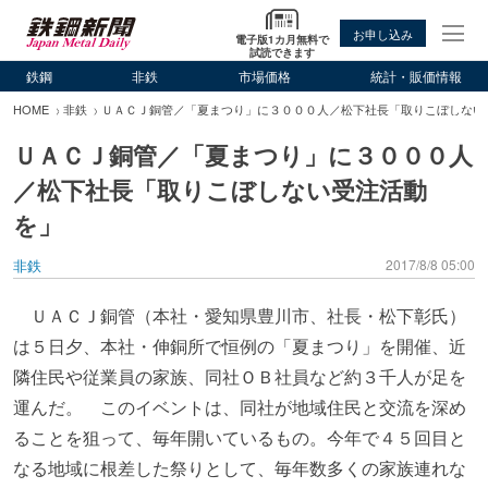
お申し込み
電子版1カ月無料で
試読できます
鉄鋼
非鉄
市場価格
統計・販価情報
HOME
非鉄
ＵＡＣＪ銅管／「夏まつり」に３０００人／松下社長「取りこぼしない
ＵＡＣＪ銅管／「夏まつり」に３０００人
／松下社長「取りこぼしない受注活動
を」
非鉄
2017/8/8 05:00
ＵＡＣＪ銅管（本社・愛知県豊川市、社長・松下彰氏）
は５日夕、本社・伸銅所で恒例の「夏まつり」を開催、近
隣住民や従業員の家族、同社ＯＢ社員など約３千人が足を
運んだ。 このイベントは、同社が地域住民と交流を深め
ることを狙って、毎年開いているもの。今年で４５回目と
なる地域に根差した祭りとして、毎年数多くの家族連れな