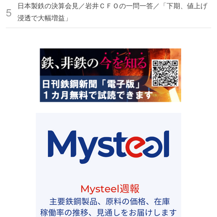
日本製鉄の決算会見／岩井ＣＦＯの一問一答／「下期、値上げ
浸透で大幅増益」