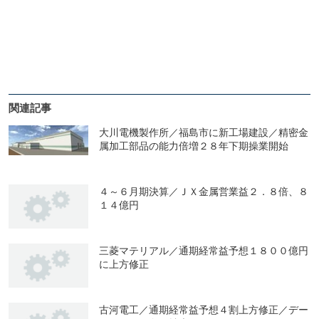
関連記事
大川電機製作所／福島市に新工場建設／精密金
属加工部品の能力倍増２８年下期操業開始
４～６月期決算／ＪＸ金属営業益２．８倍、８
１４億円
三菱マテリアル／通期経常益予想１８００億円
に上方修正
古河電工／通期経常益予想４割上方修正／デー