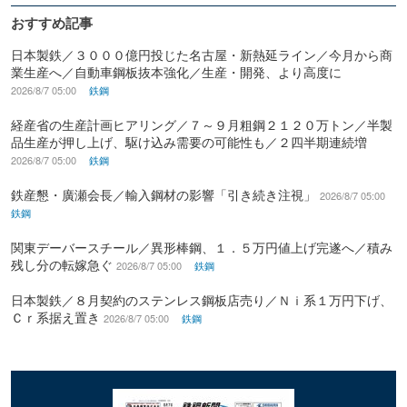
おすすめ記事
日本製鉄／３０００億円投じた名古屋・新熱延ライン／今月から商
業生産へ／自動車鋼板抜本強化／生産・開発、より高度に
2026/8/7 05:00
鉄鋼
経産省の生産計画ヒアリング／７～９月粗鋼２１２０万トン／半製
品生産が押し上げ、駆け込み需要の可能性も／２四半期連続増
2026/8/7 05:00
鉄鋼
鉄産懇・廣瀬会長／輸入鋼材の影響「引き続き注視」
2026/8/7 05:00
鉄鋼
関東デーバースチール／異形棒鋼、１．５万円値上げ完遂へ／積み
残し分の転嫁急ぐ
2026/8/7 05:00
鉄鋼
日本製鉄／８月契約のステンレス鋼板店売り／Ｎｉ系１万円下げ、
Ｃｒ系据え置き
2026/8/7 05:00
鉄鋼