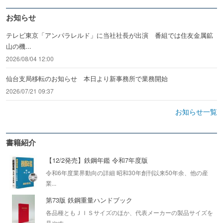
お知らせ
テレビ東京「アンパラレルド」に当社社長が出演 番組では住友金属鉱
山の機...
2026/08/04 12:00
仙台支局移転のお知らせ 本日より新事務所で業務開始
2026/07/21 09:37
お知らせ一覧
書籍紹介
【12/2発売】鉄鋼年鑑 令和7年度版
令和6年度業界動向の詳細 昭和30年創刊以来50年余、他の産
業...
第73版 鉄鋼重量ハンドブック
各品種ともＪＩＳサイズのほか、代表メーカーの製品サイズを
見やす...