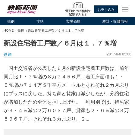
お申し込み
電子版1カ月無料で
試読できます
鉄鋼
非鉄
市場価格
統計・販価情報
HOME
鉄鋼
新設住宅着工戸数／６月は１．７％増
新設住宅着工戸数／６月は１．７％増
鉄鋼
2017/8/8 05:00
国土交通省が公表した６月の新設住宅着工戸数は、前年
同月比１・７％増の８万７４５６戸、着工床面積も１・
５％増の７１４万５千平方メートルとそれぞれ２カ月ぶり
にプラスに戻した。持ち家と貸家は減少したが、分譲住宅
が増加したため全体を押し上げた。 利用別では、持ち家
が３・４％減の２万６０３７戸、貸家も２・６％減の３万
５９６７戸。それぞれ３カ月ぶり、２...