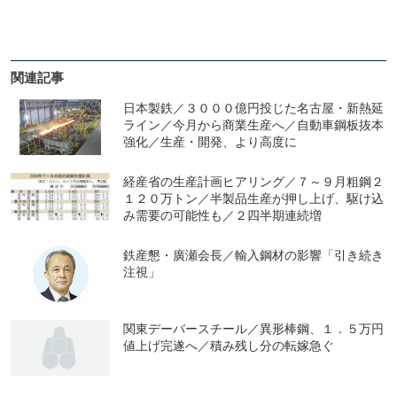
関連記事
日本製鉄／３０００億円投じた名古屋・新熱延
ライン／今月から商業生産へ／自動車鋼板抜本
強化／生産・開発、より高度に
経産省の生産計画ヒアリング／７～９月粗鋼２
１２０万トン／半製品生産が押し上げ、駆け込
み需要の可能性も／２四半期連続増
鉄産懇・廣瀬会長／輸入鋼材の影響「引き続き
注視」
関東デーバースチール／異形棒鋼、１．５万円
値上げ完遂へ／積み残し分の転嫁急ぐ