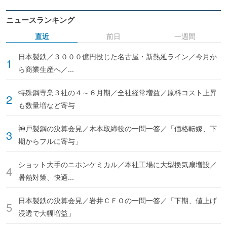
ニュースランキング
直近
前日
一週間
日本製鉄／３０００億円投じた名古屋・新熱延ライン／今月か
ら商業生産へ／...
特殊鋼専業３社の４～６月期／全社経常増益／原料コスト上昇
も数量増など寄与
神戸製鋼の決算会見／木本取締役の一問一答／「価格転嫁、下
期からフルに寄与」
ショット大手のニホンケミカル／本社工場に大型換気扇増設／
暑熱対策、快適...
日本製鉄の決算会見／岩井ＣＦＯの一問一答／「下期、値上げ
浸透で大幅増益」