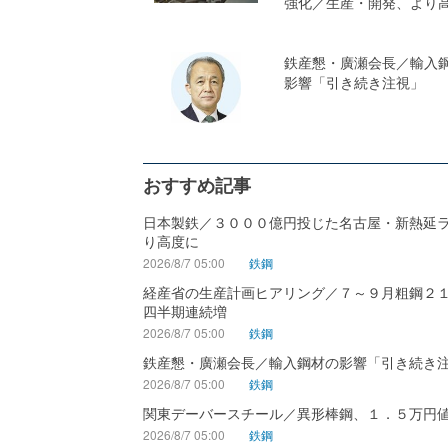
強化／生産・開発、より
鉄産懇・廣瀬会長／輸入
影響「引き続き注視」
おすすめ記事
日本製鉄／３０００億円投じた名古屋・新熱延
り高度に
2026/8/7 05:00
鉄鋼
経産省の生産計画ヒアリング／７～９月粗鋼２
四半期連続増
2026/8/7 05:00
鉄鋼
鉄産懇・廣瀬会長／輸入鋼材の影響「引き続き
2026/8/7 05:00
鉄鋼
関東デーバースチール／異形棒鋼、１．５万円
2026/8/7 05:00
鉄鋼