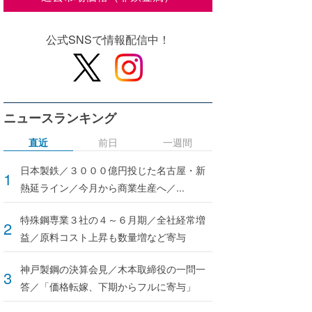
公式SNSで情報配信中！
ニュースランキング
直近
前日
一週間
日本製鉄／３０００億円投じた名古屋・新
熱延ライン／今月から商業生産へ／...
特殊鋼専業３社の４～６月期／全社経常増
益／原料コスト上昇も数量増など寄与
神戸製鋼の決算会見／木本取締役の一問一
答／「価格転嫁、下期からフルに寄与」