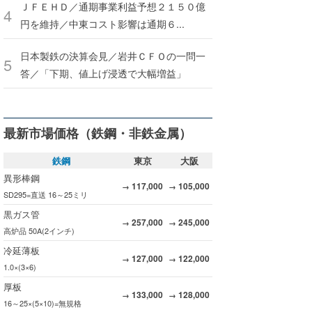
ＪＦＥＨＤ／通期事業利益予想２１５０億
円を維持／中東コスト影響は通期６...
日本製鉄の決算会見／岩井ＣＦＯの一問一
答／「下期、値上げ浸透で大幅増益」
最新市場価格（鉄鋼・非鉄金属）
鉄鋼
東京
大阪
異形棒鋼
117,000
105,000
→
→
SD295=直送 16～25ミリ
黒ガス管
257,000
245,000
→
→
高炉品 50A(2インチ)
冷延薄板
127,000
122,000
→
→
1.0×(3×6)
厚板
133,000
128,000
→
→
16～25×(5×10)=無規格