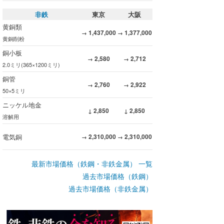
非鉄
東京
大阪
黄銅類
1,437,000
1,377,000
→
→
黄銅削粉
銅小板
2,580
2,712
→
→
2.0ミリ(365×1200ミリ)
銅管
2,760
2,922
→
→
50×5ミリ
ニッケル地金
2,850
2,850
↓
↓
溶解用
電気銅
2,310,000
2,310,000
→
→
最新市場価格（鉄鋼・非鉄金属） 一覧
過去市場価格（鉄鋼）
過去市場価格（非鉄金属）