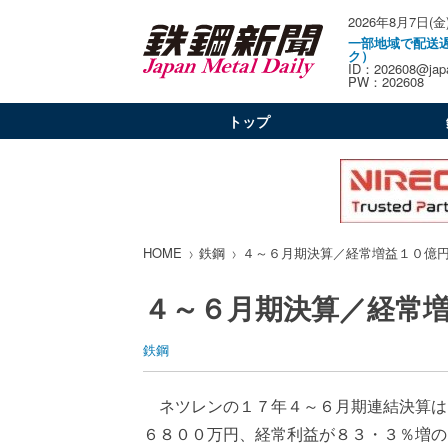
2026年8月7日(金
一部地域で配送
ク）
ID：202608@japa
PW：202608
トップ
HOME
鉄鋼
４～６月期決算／経常増益１０億
４～６月期決算／経常
鉄鋼
ネツレンの１７年４～６月期連結決算は
６８００万円、経常利益が８３・３％増の