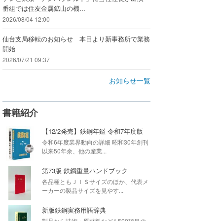
番組では住友金属鉱山の機...
2026/08/04 12:00
仙台支局移転のお知らせ 本日より新事務所で業務
開始
2026/07/21 09:37
お知らせ一覧
書籍紹介
【12/2発売】鉄鋼年鑑 令和7年度版
令和6年度業界動向の詳細 昭和30年創刊
以来50年余、他の産業...
第73版 鉄鋼重量ハンドブック
各品種ともＪＩＳサイズのほか、代表メ
ーカーの製品サイズを見やす...
新版鉄鋼実務用語辞典
製品から技術・原材料など4,500項目の