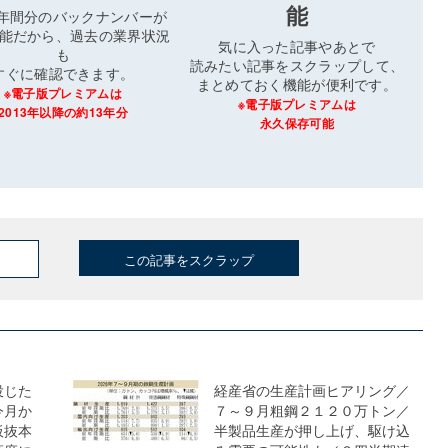
能
3年間分のバックナンバーが
能だから、過去の業界状況
気に入った記事やあとで
も
読みたい記事をスクラップして、
すぐに確認できます。
まとめておく機能が便利です。
※電子版プレミアムは
※電子版プレミアムは
2013年以降の約13年分
永久保存可能
この記事をスクラップ
投じた
経産省の生産計画ヒアリング／
今月か
７～９月粗鋼２１２０万トン／
板抜本
半製品生産が押し上げ、駆け込