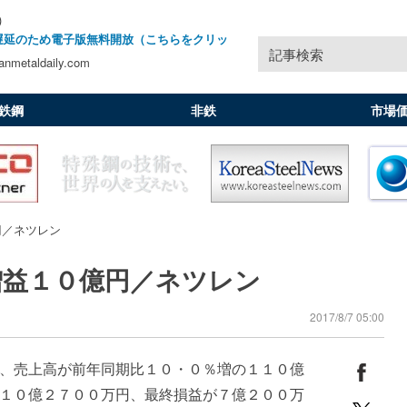
)
遅延のため電子版無料開放（こちらをクリッ
記事検索
nmetaldaily.com
鉄鋼
非鉄
市場
円／ネツレン
増益１０億円／ネツレン
2017/8/7 05:00
、売上高が前年同期比１０・０％増の１１０億
１０億２７００万円、最終損益が７億２００万