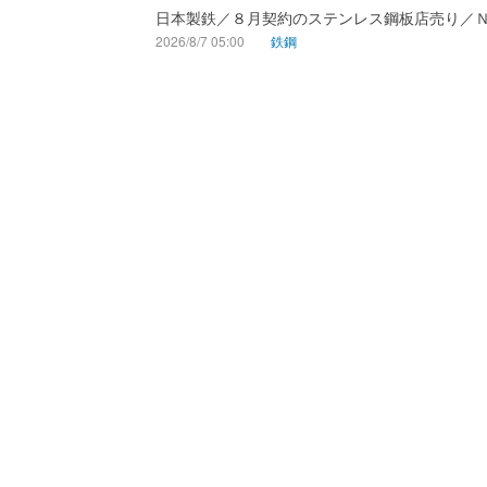
日本製鉄／８月契約のステンレス鋼板店売り／
2026/8/7 05:00
鉄鋼