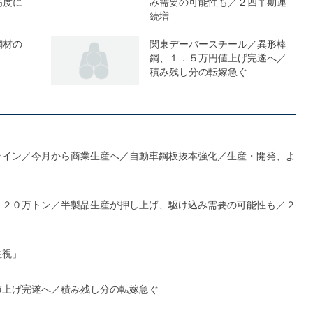
高度に
み需要の可能性も／２四半期連
続増
鋼材の
関東デーバースチール／異形棒
鋼、１．５万円値上げ完遂へ／
積み残し分の転嫁急ぐ
ライン／今月から商業生産へ／自動車鋼板抜本強化／生産・開発、よ
１２０万トン／半製品生産が押し上げ、駆け込み需要の可能性も／２
注視」
値上げ完遂へ／積み残し分の転嫁急ぐ