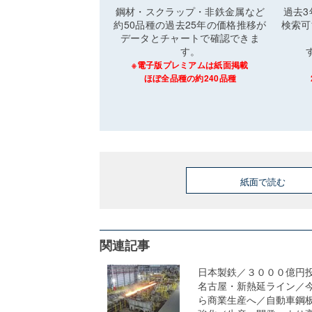
鋼材・スクラップ・非鉄金属など
過去
約50品種の過去25年の価格推移が
検索可
データとチャートで確認できま
す。
※電子版プレミアムは紙面掲載
ほぼ全品種の約240品種
紙面で読む
関連記事
日本製鉄／３０００億円
名古屋・新熱延ライン／
ら商業生産へ／自動車鋼