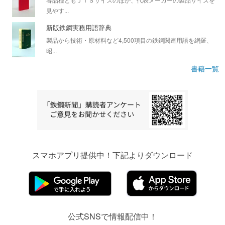
見やす...
新版鉄鋼実務用語辞典
製品から技術・原材料など4,500項目の鉄鋼関連用語を網羅、
昭...
書籍一覧
スマホアプリ提供中！下記よりダウンロード
公式SNSで情報配信中！