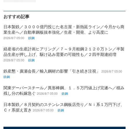
おすすめ記事
日本製鉄／３０００億円投じた名古屋・新熱延ライン／今月から商
業生産へ／自動車鋼板抜本強化／生産・開発、より高度に
2026/8/7 05:00
鉄鋼
経産省の生産計画ヒアリング／７～９月粗鋼２１２０万トン／半製
品生産が押し上げ、駆け込み需要の可能性も／２四半期連続増
2026/8/7 05:00
鉄鋼
鉄産懇・廣瀬会長／輸入鋼材の影響「引き続き注視」
2026/8/7 05:00
鉄鋼
関東デーバースチール／異形棒鋼、１．５万円値上げ完遂へ／積み
残し分の転嫁急ぐ
2026/8/7 05:00
鉄鋼
日本製鉄／８月契約のステンレス鋼板店売り／Ｎｉ系１万円下げ、
Ｃｒ系据え置き
2026/8/7 05:00
鉄鋼