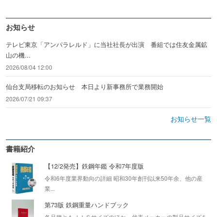
お知らせ
テレビ東京「アンパラレルド」に当社社長が出演 番組では住友金属鉱
山の機...
2026/08/04 12:00
仙台支局移転のお知らせ 本日より新事務所で業務開始
2026/07/21 09:37
お知らせ一覧
書籍紹介
【12/2発売】鉄鋼年鑑 令和7年度版
令和6年度業界動向の詳細 昭和30年創刊以来50年余、他の産
業...
第73版 鉄鋼重量ハンドブック
各品種ともＪＩＳサイズのほか、代表メーカーの製品サイズを