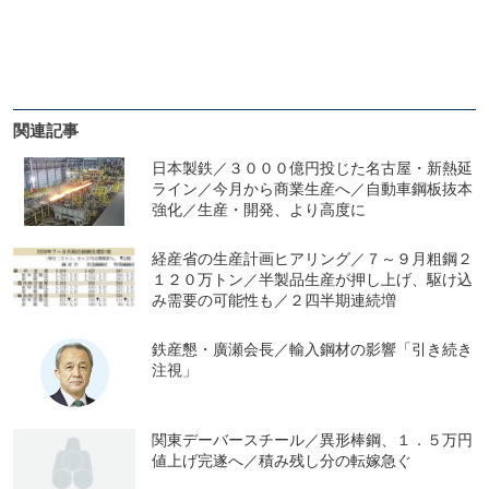
関連記事
日本製鉄／３０００億円投じた名古屋・新熱延
ライン／今月から商業生産へ／自動車鋼板抜本
強化／生産・開発、より高度に
経産省の生産計画ヒアリング／７～９月粗鋼２
１２０万トン／半製品生産が押し上げ、駆け込
み需要の可能性も／２四半期連続増
鉄産懇・廣瀬会長／輸入鋼材の影響「引き続き
注視」
関東デーバースチール／異形棒鋼、１．５万円
値上げ完遂へ／積み残し分の転嫁急ぐ