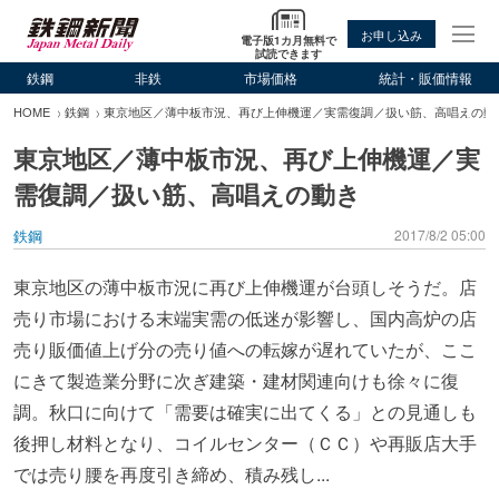
お申し込み
電子版1カ月無料で
試読できます
鉄鋼
非鉄
市場価格
統計・販価情報
HOME
鉄鋼
東京地区／薄中板市況、再び上伸機運／実需復調／扱い筋、高唱えの動
東京地区／薄中板市況、再び上伸機運／実
需復調／扱い筋、高唱えの動き
鉄鋼
2017/8/2 05:00
東京地区の薄中板市況に再び上伸機運が台頭しそうだ。店
売り市場における末端実需の低迷が影響し、国内高炉の店
売り販価値上げ分の売り値への転嫁が遅れていたが、ここ
にきて製造業分野に次ぎ建築・建材関連向けも徐々に復
調。秋口に向けて「需要は確実に出てくる」との見通しも
後押し材料となり、コイルセンター（ＣＣ）や再販店大手
では売り腰を再度引き締め、積み残し...