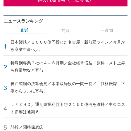
ニュースランキング
直近
前日
一週間
日本製鉄／３０００億円投じた名古屋・新熱延ライン／今月か
ら商業生産へ／...
特殊鋼専業３社の４～６月期／全社経常増益／原料コスト上昇
も数量増など寄与
神戸製鋼の決算会見／木本取締役の一問一答／「価格転嫁、下
期からフルに寄与」
ＪＦＥＨＤ／通期事業利益予想２１５０億円を維持／中東コス
ト影響は通期６...
訃報／関根保彦氏