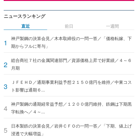
ニュースランキング
直近
前日
一週間
神戸製鋼の決算会見／木本取締役の一問一答／「価格転嫁、下
期からフルに寄与」
総合商社７社の金属関連部門／資源価格上昇で好業績／４～６
月期
ＪＦＥＨＤ／通期事業利益予想２１５０億円を維持／中東コス
ト影響は通期６...
神戸製鋼の通期経常益予想／１２００億円維持、鉄鋼は下期黒
字転換へ／４～...
日本製鉄の決算会見／岩井ＣＦＯの一問一答／「下期、値上げ
浸透で大幅増益」