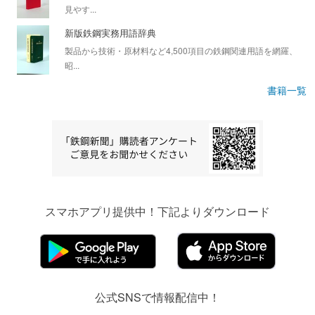
見やす...
新版鉄鋼実務用語辞典
製品から技術・原材料など4,500項目の鉄鋼関連用語を網羅、
昭...
書籍一覧
スマホアプリ提供中！下記よりダウンロード
公式SNSで情報配信中！