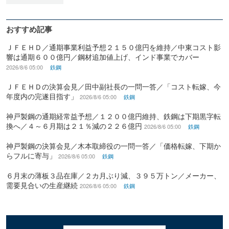
おすすめ記事
ＪＦＥＨＤ／通期事業利益予想２１５０億円を維持／中東コスト影
響は通期６００億円／鋼材追加値上げ、インド事業でカバー
2026/8/6 05:00
鉄鋼
ＪＦＥＨＤの決算会見／田中副社長の一問一答／「コスト転嫁、今
年度内の完遂目指す」
2026/8/6 05:00
鉄鋼
神戸製鋼の通期経常益予想／１２００億円維持、鉄鋼は下期黒字転
換へ／４～６月期は２１％減の２２６億円
2026/8/6 05:00
鉄鋼
神戸製鋼の決算会見／木本取締役の一問一答／「価格転嫁、下期か
らフルに寄与」
2026/8/6 05:00
鉄鋼
６月末の薄板３品在庫／２カ月ぶり減、３９５万トン／メーカー、
需要見合いの生産継続
2026/8/6 05:00
鉄鋼