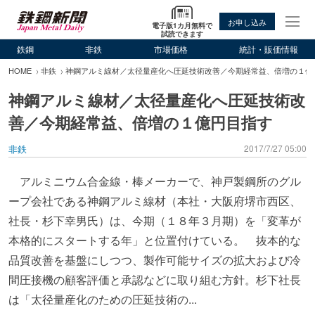
お申し込み
電子版1カ月無料で
試読できます
鉄鋼
非鉄
市場価格
統計・販価情報
HOME
非鉄
神鋼アルミ線材／太径量産化へ圧延技術改善／今期経常益、倍増の１億
神鋼アルミ線材／太径量産化へ圧延技術改
善／今期経常益、倍増の１億円目指す
非鉄
2017/7/27 05:00
アルミニウム合金線・棒メーカーで、神戸製鋼所のグル
ープ会社である神鋼アルミ線材（本社・大阪府堺市西区、
社長・杉下幸男氏）は、今期（１８年３月期）を「変革が
本格的にスタートする年」と位置付けている。 抜本的な
品質改善を基盤にしつつ、製作可能サイズの拡大および冷
間圧接機の顧客評価と承認などに取り組む方針。杉下社長
は「太径量産化のための圧延技術の...