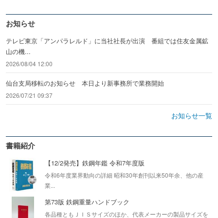
お知らせ
テレビ東京「アンパラレルド」に当社社長が出演 番組では住友金属鉱
山の機...
2026/08/04 12:00
仙台支局移転のお知らせ 本日より新事務所で業務開始
2026/07/21 09:37
お知らせ一覧
書籍紹介
【12/2発売】鉄鋼年鑑 令和7年度版
令和6年度業界動向の詳細 昭和30年創刊以来50年余、他の産
業...
第73版 鉄鋼重量ハンドブック
各品種ともＪＩＳサイズのほか、代表メーカーの製品サイズを