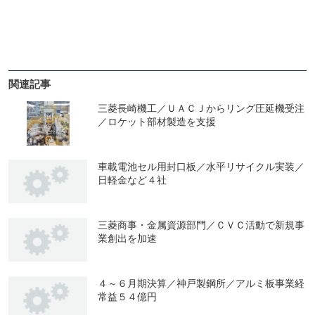
関連記事
三菱長崎機工／ＵＡＣＪからリング圧延機受注
／ロケット部材製造を支援
車載電池セル用封口板／水平リサイクル実装／
日軽金など４社
三菱商事・金属資源部門／ＣＶＣ活動で新規事
業創出を加速
４～６月期決算／神戸製鋼所／アルミ板事業経
常益５４億円