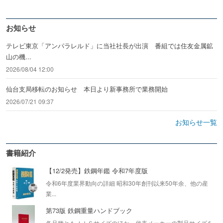
お知らせ
テレビ東京「アンパラレルド」に当社社長が出演 番組では住友金属鉱
山の機...
2026/08/04 12:00
仙台支局移転のお知らせ 本日より新事務所で業務開始
2026/07/21 09:37
お知らせ一覧
書籍紹介
【12/2発売】鉄鋼年鑑 令和7年度版
令和6年度業界動向の詳細 昭和30年創刊以来50年余、他の産
業...
第73版 鉄鋼重量ハンドブック
各品種ともＪＩＳサイズのほか、代表メーカーの製品サイズを