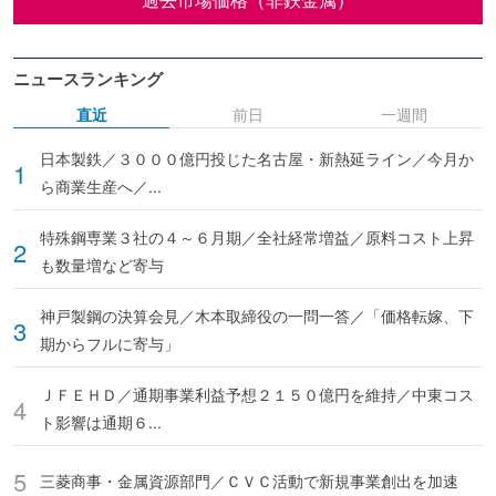
ニュースランキング
直近
前日
一週間
日本製鉄／３０００億円投じた名古屋・新熱延ライン／今月か
ら商業生産へ／...
特殊鋼専業３社の４～６月期／全社経常増益／原料コスト上昇
も数量増など寄与
神戸製鋼の決算会見／木本取締役の一問一答／「価格転嫁、下
期からフルに寄与」
ＪＦＥＨＤ／通期事業利益予想２１５０億円を維持／中東コス
ト影響は通期６...
三菱商事・金属資源部門／ＣＶＣ活動で新規事業創出を加速