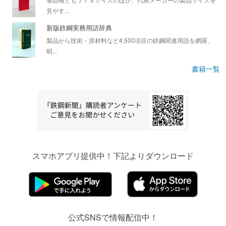
見やす...
新版鉄鋼実務用語辞典
製品から技術・原材料など4,500項目の鉄鋼関連用語を網羅、
昭...
書籍一覧
スマホアプリ提供中！下記よりダウンロード
公式SNSで情報配信中！