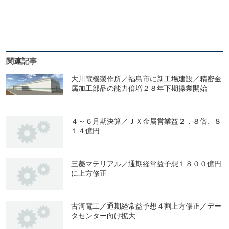
関連記事
大川電機製作所／福島市に新工場建設／精密金
属加工部品の能力倍増２８年下期操業開始
４～６月期決算／ＪＸ金属営業益２．８倍、８
１４億円
三菱マテリアル／通期経常益予想１８００億円
に上方修正
古河電工／通期経常益予想４割上方修正／デー
タセンター向け拡大