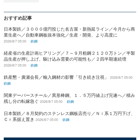
おすすめ記事
日本製鉄／３０００億円投じた名古屋・新熱延ライン／今月から商
業生産へ／自動車鋼板抜本強化／生産・開発、より高度に
2026/8/7 05:00
鉄鋼
経産省の生産計画ヒアリング／７～９月粗鋼２１２０万トン／半製
品生産が押し上げ、駆け込み需要の可能性も／２四半期連続増
2026/8/7 05:00
鉄鋼
鉄産懇・廣瀬会長／輸入鋼材の影響「引き続き注視」
2026/8/7 05:00
鉄鋼
関東デーバースチール／異形棒鋼、１．５万円値上げ完遂へ／積み
残し分の転嫁急ぐ
2026/8/7 05:00
鉄鋼
日本製鉄／８月契約のステンレス鋼板店売り／Ｎｉ系１万円下げ、
Ｃｒ系据え置き
2026/8/7 05:00
鉄鋼