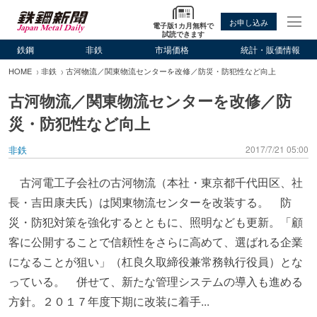
お申し込み
電子版1カ月無料で
試読できます
鉄鋼
非鉄
市場価格
統計・販価情報
HOME
非鉄
古河物流／関東物流センターを改修／防災・防犯性など向上
古河物流／関東物流センターを改修／防
災・防犯性など向上
非鉄
2017/7/21 05:00
古河電工子会社の古河物流（本社・東京都千代田区、社
長・吉田康夫氏）は関東物流センターを改装する。 防
災・防犯対策を強化するとともに、照明なども更新。「顧
客に公開することで信頼性をさらに高めて、選ばれる企業
になることが狙い」（杠良久取締役兼常務執行役員）とな
っている。 併せて、新たな管理システムの導入も進める
方針。２０１７年度下期に改装に着手...