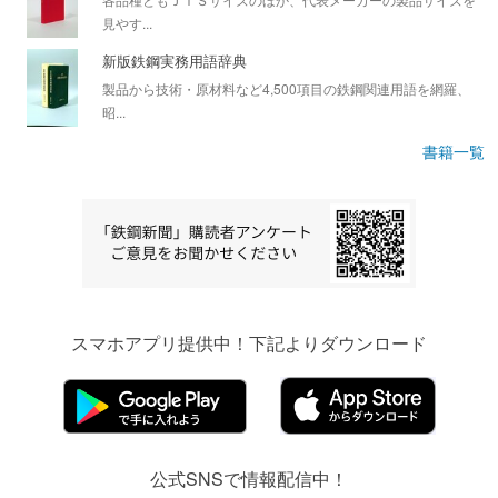
見やす...
新版鉄鋼実務用語辞典
製品から技術・原材料など4,500項目の鉄鋼関連用語を網羅、
昭...
書籍一覧
スマホアプリ提供中！下記よりダウンロード
公式SNSで情報配信中！