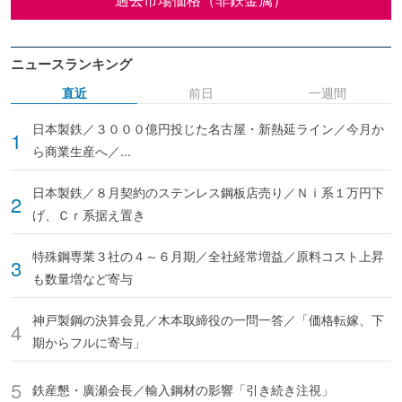
ニュースランキング
直近
前日
一週間
日本製鉄／３０００億円投じた名古屋・新熱延ライン／今月か
ら商業生産へ／...
日本製鉄／８月契約のステンレス鋼板店売り／Ｎｉ系１万円下
げ、Ｃｒ系据え置き
特殊鋼専業３社の４～６月期／全社経常増益／原料コスト上昇
も数量増など寄与
神戸製鋼の決算会見／木本取締役の一問一答／「価格転嫁、下
期からフルに寄与」
鉄産懇・廣瀬会長／輸入鋼材の影響「引き続き注視」