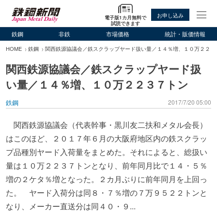
お申し込み
電子版1カ月無料で
試読できます
鉄鋼
非鉄
市場価格
統計・販価情報
HOME
鉄鋼
関西鉄源協議会／鉄スクラップヤード扱い量／１４％増、１０万２２３
関西鉄源協議会／鉄スクラップヤード扱
い量／１４％増、１０万２２３７トン
鉄鋼
2017/7/20 05:00
関西鉄源協議会（代表幹事・黒川友二扶和メタル会長）
はこのほど、２０１７年６月の大阪府地区内の鉄スクラッ
プ品種別ヤード入荷量をまとめた。それによると、総扱い
量は１０万２２３７トンとなり、前年同月比で１４・５％
増の２ケタ％増となった。２カ月ぶりに前年同月を上回っ
た。 ヤード入荷分は同８・７％増の７万９５２２トンと
なり、メーカー直送分は同４０・９...