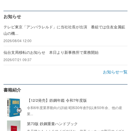
お知らせ
テレビ東京「アンパラレルド」に当社社長が出演 番組では住友金属鉱
山の機...
2026/08/04 12:00
仙台支局移転のお知らせ 本日より新事務所で業務開始
2026/07/21 09:37
お知らせ一覧
書籍紹介
【12/2発売】鉄鋼年鑑 令和7年度版
令和6年度業界動向の詳細 昭和30年創刊以来50年余、他の産
業...
第73版 鉄鋼重量ハンドブック
各品種ともＪＩＳサイズのほか、代表メーカーの製品サイズを