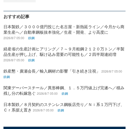
おすすめ記事
日本製鉄／３０００億円投じた名古屋・新熱延ライン／今月から商
業生産へ／自動車鋼板抜本強化／生産・開発、より高度に
2026/8/7 05:00
鉄鋼
経産省の生産計画ヒアリング／７～９月粗鋼２１２０万トン／半製
品生産が押し上げ、駆け込み需要の可能性も／２四半期連続増
2026/8/7 05:00
鉄鋼
鉄産懇・廣瀬会長／輸入鋼材の影響「引き続き注視」
2026/8/7 05:00
鉄鋼
関東デーバースチール／異形棒鋼、１．５万円値上げ完遂へ／積み
残し分の転嫁急ぐ
2026/8/7 05:00
鉄鋼
日本製鉄／８月契約のステンレス鋼板店売り／Ｎｉ系１万円下げ、
Ｃｒ系据え置き
2026/8/7 05:00
鉄鋼