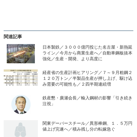
関連記事
日本製鉄／３０００億円投じた名古屋・新熱延
ライン／今月から商業生産へ／自動車鋼板抜本
強化／生産・開発、より高度に
経産省の生産計画ヒアリング／７～９月粗鋼２
１２０万トン／半製品生産が押し上げ、駆け込
み需要の可能性も／２四半期連続増
鉄産懇・廣瀬会長／輸入鋼材の影響「引き続き
注視」
関東デーバースチール／異形棒鋼、１．５万円
値上げ完遂へ／積み残し分の転嫁急ぐ