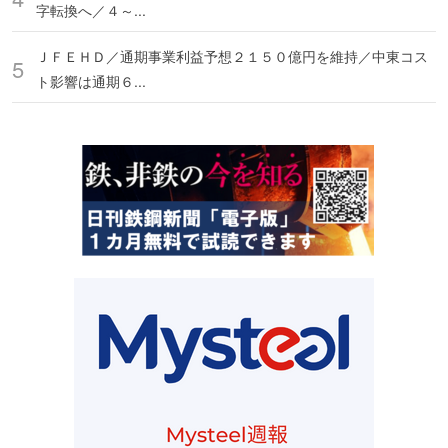
字転換へ／４～...
ＪＦＥＨＤ／通期事業利益予想２１５０億円を維持／中東コス
ト影響は通期６...