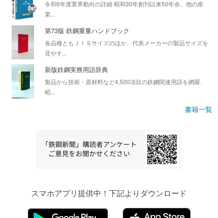
令和6年度業界動向の詳細 昭和30年創刊以来50年余、他の産
業...
第73版 鉄鋼重量ハンドブック
各品種ともＪＩＳサイズのほか、代表メーカーの製品サイズを
見やす...
新版鉄鋼実務用語辞典
製品から技術・原材料など4,500項目の鉄鋼関連用語を網羅、
昭...
書籍一覧
スマホアプリ提供中！下記よりダウンロード