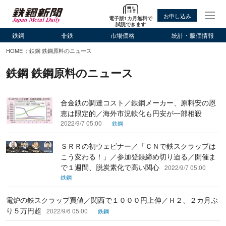
お申し込み
電子版1カ月無料で
試読できます
鉄鋼
非鉄
市場価格
統計・販価情報
HOME
鉄鋼 鉄鋼原料のニュース
鉄鋼 鉄鋼原料のニュース
合金鉄の調達コスト／鉄鋼メーカー、原料安の恩
恵は限定的／海外市況軟化も円安が一部相殺
2022/9/7 05:00
鉄鋼
ＳＲＲの初ウェビナー／「ＣＮで鉄スクラップは
こう変わる！」／参加登録締め切り迫る／開催ま
で１週間、脱炭素化で高い関心
2022/9/7 05:00
鉄鋼
電炉の鉄スクラップ買値／関西で１０００円上伸／Ｈ２、２カ月ぶ
り５万円超
2022/9/6 05:00
鉄鋼