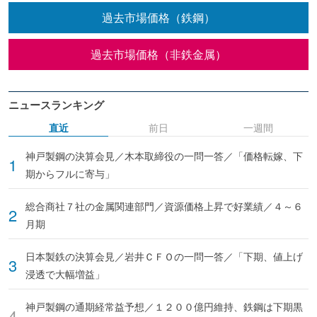
過去市場価格（鉄鋼）
過去市場価格（非鉄金属）
ニュースランキング
直近
前日
一週間
神戸製鋼の決算会見／木本取締役の一問一答／「価格転嫁、下
期からフルに寄与」
総合商社７社の金属関連部門／資源価格上昇で好業績／４～６
月期
日本製鉄の決算会見／岩井ＣＦＯの一問一答／「下期、値上げ
浸透で大幅増益」
神戸製鋼の通期経常益予想／１２００億円維持、鉄鋼は下期黒