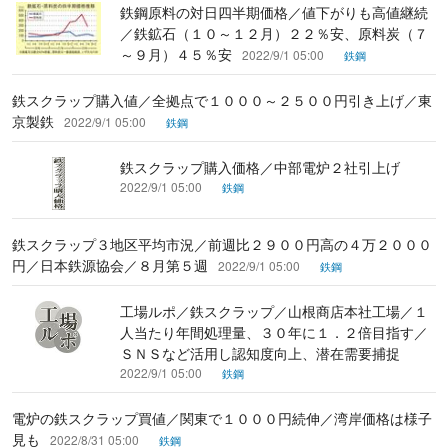
鉄鋼原料の対日四半期価格／値下がりも高値継続
／鉄鉱石（１０～１２月）２２％安、原料炭（７
～９月）４５％安
2022/9/1 05:00
鉄鋼
鉄スクラップ購入値／全拠点で１０００～２５００円引き上げ／東
京製鉄
2022/9/1 05:00
鉄鋼
鉄スクラップ購入価格／中部電炉２社引上げ
2022/9/1 05:00
鉄鋼
鉄スクラップ３地区平均市況／前週比２９００円高の４万２０００
円／日本鉄源協会／８月第５週
2022/9/1 05:00
鉄鋼
工場ルポ／鉄スクラップ／山根商店本社工場／１
人当たり年間処理量、３０年に１．２倍目指す／
ＳＮＳなど活用し認知度向上、潜在需要捕捉
2022/9/1 05:00
鉄鋼
電炉の鉄スクラップ買値／関東で１０００円続伸／湾岸価格は様子
見も
2022/8/31 05:00
鉄鋼