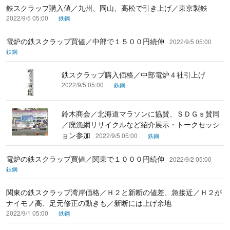
鉄スクラップ購入値／九州、岡山、高松で引き上げ／東京製鉄
2022/9/5 05:00
鉄鋼
電炉の鉄スクラップ買値／中部で１５００円続伸
2022/9/5 05:00
鉄鋼
鉄スクラップ購入価格／中部電炉４社引上げ
2022/9/5 05:00
鉄鋼
鈴木商会／北海道マラソンに協賛、ＳＤＧｓ賛同
／廃漁網リサイクルなど紹介展示・トークセッシ
ョン参加
2022/9/5 05:00
鉄鋼
電炉の鉄スクラップ買値／関東で１０００円続伸
2022/9/2 05:00
鉄鋼
関東の鉄スクラップ湾岸価格／Ｈ２と新断の値差、急接近／Ｈ２が
ナイモノ高、足元修正の動きも／新断には上げ余地
2022/9/1 05:00
鉄鋼