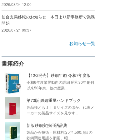
2026/08/04 12:00
仙台支局移転のお知らせ 本日より新事務所で業務
開始
2026/07/21 09:37
お知らせ一覧
書籍紹介
【12/2発売】鉄鋼年鑑 令和7年度版
令和6年度業界動向の詳細 昭和30年創刊
以来50年余、他の産業...
第73版 鉄鋼重量ハンドブック
各品種ともＪＩＳサイズのほか、代表メ
ーカーの製品サイズを見やす...
新版鉄鋼実務用語辞典
製品から技術・原材料など4,500項目の
鉄鋼関連用語を網羅、昭...