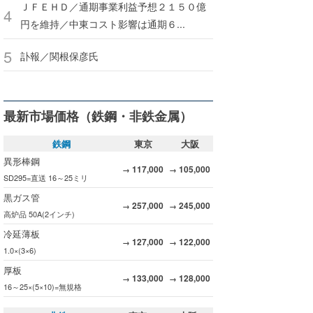
ＪＦＥＨＤ／通期事業利益予想２１５０億
円を維持／中東コスト影響は通期６...
訃報／関根保彦氏
最新市場価格（鉄鋼・非鉄金属）
鉄鋼
東京
大阪
異形棒鋼
117,000
105,000
→
→
SD295=直送 16～25ミリ
黒ガス管
257,000
245,000
→
→
高炉品 50A(2インチ)
冷延薄板
127,000
122,000
→
→
1.0×(3×6)
厚板
133,000
128,000
→
→
16～25×(5×10)=無規格