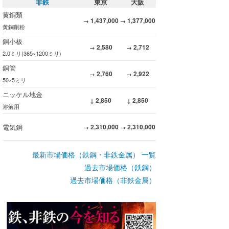
非鉄
東京
大阪
黄銅類
1,437,000
1,377,000
→
→
黄銅削粉
銅小板
2,580
2,712
→
→
2.0ミリ(365×1200ミリ)
銅管
2,760
2,922
→
→
50×5ミリ
ニッケル地金
2,850
2,850
↓
↓
溶解用
電気銅
2,310,000
2,310,000
→
→
最新市場価格（鉄鋼・非鉄金属） 一覧
過去市場価格（鉄鋼）
過去市場価格（非鉄金属）