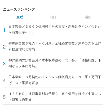
ニュースランキング
直近
前日
一週間
日本製鉄／３０００億円投じた名古屋・新熱延ライン／今月か
ら商業生産へ／...
特殊鋼専業３社の４～６月期／全社経常増益／原料コスト上昇
も数量増など寄与
神戸製鋼の決算会見／木本取締役の一問一答／「価格転嫁、下
期からフルに寄与」
日本製鉄／８月契約のステンレス鋼板店売り／Ｎｉ系１万円下
げ、Ｃｒ系据え置き
ＪＦＥＨＤ／通期事業利益予想２１５０億円を維持／中東コス
ト影響は通期６...