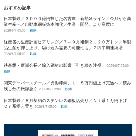
おすすめ記事
日本製鉄／３０００億円投じた名古屋・新熱延ライン／今月から商
業生産へ／自動車鋼板抜本強化／生産・開発、より高度に
2026/8/7 05:00
鉄鋼
経産省の生産計画ヒアリング／７～９月粗鋼２１２０万トン／半製
品生産が押し上げ、駆け込み需要の可能性も／２四半期連続増
2026/8/7 05:00
鉄鋼
鉄産懇・廣瀬会長／輸入鋼材の影響「引き続き注視」
2026/8/7 05:00
鉄鋼
関東デーバースチール／異形棒鋼、１．５万円値上げ完遂へ／積み
残し分の転嫁急ぐ
2026/8/7 05:00
鉄鋼
日本製鉄／８月契約のステンレス鋼板店売り／Ｎｉ系１万円下げ、
Ｃｒ系据え置き
2026/8/7 05:00
鉄鋼