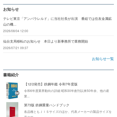
お知らせ
テレビ東京「アンパラレルド」に当社社長が出演 番組では住友金属鉱
山の機...
2026/08/04 12:00
仙台支局移転のお知らせ 本日より新事務所で業務開始
2026/07/21 09:37
お知らせ一覧
書籍紹介
【12/2発売】鉄鋼年鑑 令和7年度版
令和6年度業界動向の詳細 昭和30年創刊以来50年余、他の産
業...
第73版 鉄鋼重量ハンドブック
各品種ともＪＩＳサイズのほか、代表メーカーの製品サイズを
見やす...