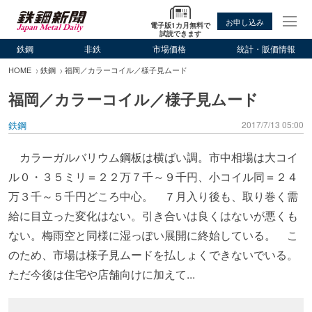
お申し込み
電子版1カ月無料で
試読できます
鉄鋼
非鉄
市場価格
統計・販価情報
HOME
鉄鋼
福岡／カラーコイル／様子見ムード
福岡／カラーコイル／様子見ムード
鉄鋼
2017/7/13 05:00
カラーガルバリウム鋼板は横ばい調。市中相場は大コイ
ル０・３５ミリ＝２２万７千～９千円、小コイル同＝２４
万３千～５千円どころ中心。 ７月入り後も、取り巻く需
給に目立った変化はない。引き合いは良くはないが悪くも
ない。梅雨空と同様に湿っぽい展開に終始している。 こ
のため、市場は様子見ムードを払しょくできないでいる。
ただ今後は住宅や店舗向けに加えて...