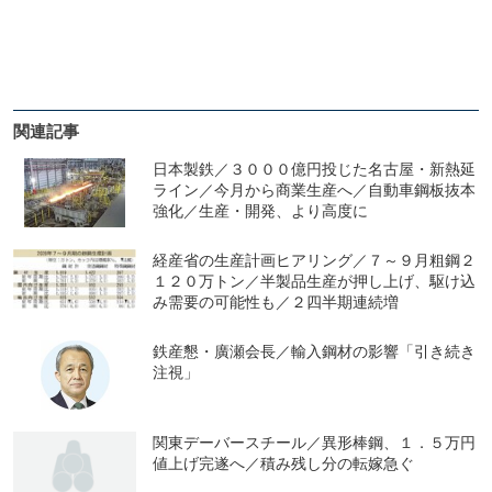
関連記事
日本製鉄／３０００億円投じた名古屋・新熱延
ライン／今月から商業生産へ／自動車鋼板抜本
強化／生産・開発、より高度に
経産省の生産計画ヒアリング／７～９月粗鋼２
１２０万トン／半製品生産が押し上げ、駆け込
み需要の可能性も／２四半期連続増
鉄産懇・廣瀬会長／輸入鋼材の影響「引き続き
注視」
関東デーバースチール／異形棒鋼、１．５万円
値上げ完遂へ／積み残し分の転嫁急ぐ