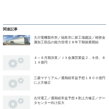
関連記事
大川電機製作所／福島市に新工場建設／精密金
属加工部品の能力倍増２８年下期操業開始
４～６月期決算／ＪＸ金属営業益２．８倍、８
１４億円
三菱マテリアル／通期経常益予想１８００億円
に上方修正
古河電工／通期経常益予想４割上方修正／デー
タセンター向け拡大