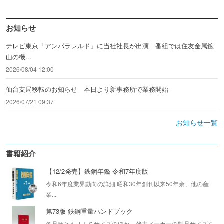
お知らせ
テレビ東京「アンパラレルド」に当社社長が出演 番組では住友金属鉱
山の機...
2026/08/04 12:00
仙台支局移転のお知らせ 本日より新事務所で業務開始
2026/07/21 09:37
お知らせ一覧
書籍紹介
【12/2発売】鉄鋼年鑑 令和7年度版
令和6年度業界動向の詳細 昭和30年創刊以来50年余、他の産
業...
第73版 鉄鋼重量ハンドブック
各品種ともＪＩＳサイズのほか、代表メーカーの製品サイズを