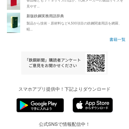
見やす...
新版鉄鋼実務用語辞典
製品から技術・原材料など4,500項目の鉄鋼関連用語を網羅、
昭...
書籍一覧
スマホアプリ提供中！下記よりダウンロード
公式SNSで情報配信中！