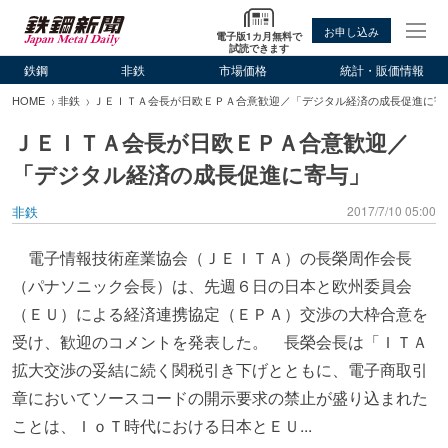
お申し込み
電子版1カ月無料で
試読できます
鉄鋼
非鉄
市場価格
統計・販価情報
HOME
非鉄
ＪＥＩＴＡ会長が日欧ＥＰＡ合意歓迎／「デジタル経済の成長促進に寄
ＪＥＩＴＡ会長が日欧ＥＰＡ合意歓迎／
「デジタル経済の成長促進に寄与」
非鉄
2017/7/10 05:00
電子情報技術産業協会（ＪＥＩＴＡ）の長榮周作会長
（パナソニック会長）は、先週６日の日本と欧州委員会
（ＥＵ）による経済連携協定（ＥＰＡ）交渉の大枠合意を
受け、歓迎のコメントを発表した。 長榮会長は「ＩＴＡ
拡大交渉の妥結に続く関税引き下げとともに、電子商取引
章においてソースコードの開示要求の禁止が盛り込まれた
ことは、ＩｏＴ時代における日本とＥＵ...