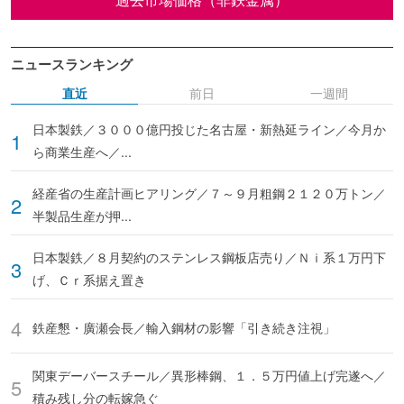
ニュースランキング
直近
前日
一週間
日本製鉄／３０００億円投じた名古屋・新熱延ライン／今月か
ら商業生産へ／...
経産省の生産計画ヒアリング／７～９月粗鋼２１２０万トン／
半製品生産が押...
日本製鉄／８月契約のステンレス鋼板店売り／Ｎｉ系１万円下
げ、Ｃｒ系据え置き
鉄産懇・廣瀬会長／輸入鋼材の影響「引き続き注視」
関東デーバースチール／異形棒鋼、１．５万円値上げ完遂へ／
積み残し分の転嫁急ぐ