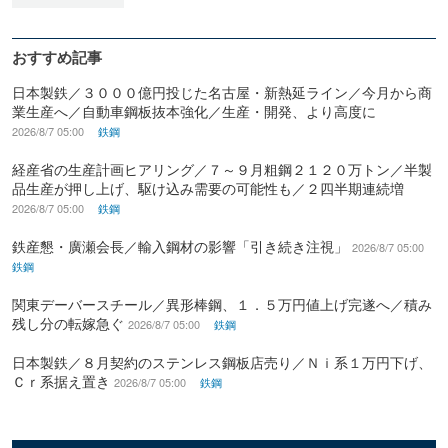
おすすめ記事
日本製鉄／３０００億円投じた名古屋・新熱延ライン／今月から商
業生産へ／自動車鋼板抜本強化／生産・開発、より高度に
2026/8/7 05:00
鉄鋼
経産省の生産計画ヒアリング／７～９月粗鋼２１２０万トン／半製
品生産が押し上げ、駆け込み需要の可能性も／２四半期連続増
2026/8/7 05:00
鉄鋼
鉄産懇・廣瀬会長／輸入鋼材の影響「引き続き注視」
2026/8/7 05:00
鉄鋼
関東デーバースチール／異形棒鋼、１．５万円値上げ完遂へ／積み
残し分の転嫁急ぐ
2026/8/7 05:00
鉄鋼
日本製鉄／８月契約のステンレス鋼板店売り／Ｎｉ系１万円下げ、
Ｃｒ系据え置き
2026/8/7 05:00
鉄鋼