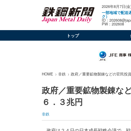
2026年8月7日(金
一部地域で配送
ク）
ID：202608@japa
PW：202608
トップ
HOME
非鉄
政府／重要鉱物製錬などの官民投
政府／重要鉱物製錬な
６．３兆円
非鉄
政府は２４日の日本成長戦略会議で、戦