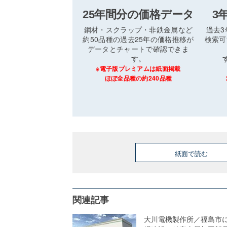
25年間分の価格データ
3
鋼材・スクラップ・非鉄金属など
過去
約50品種の過去25年の価格推移が
検索可
データとチャートで確認できま
す。
※電子版プレミアムは紙面掲載
ほぼ全品種の約240品種
紙面で読む
関連記事
大川電機製作所／福島市