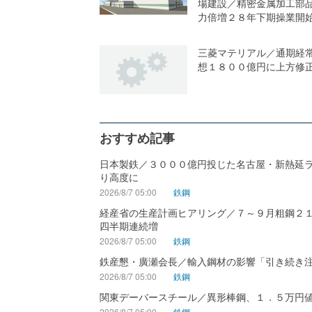
場建設／精密金属加工部
力倍増２８年下期操業開
三菱マテリアル／通期経
想１８００億円に上方修
おすすめ記事
日本製鉄／３０００億円投じた名古屋・新熱延
り高度に
2026/8/7 05:00
鉄鋼
経産省の生産計画ヒアリング／７～９月粗鋼２
四半期連続増
2026/8/7 05:00
鉄鋼
鉄産懇・廣瀬会長／輸入鋼材の影響「引き続き
2026/8/7 05:00
鉄鋼
関東デーバースチール／異形棒鋼、１．５万円
2026/8/7 05:00
鉄鋼