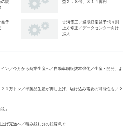
品の能
益２．８倍、８１４億円
始
常益予
古河電工／通期経常益予想４割
正
上方修正／データセンター向け
拡大
ライン／今月から商業生産へ／自動車鋼板抜本強化／生産・開発、よ
１２０万トン／半製品生産が押し上げ、駆け込み需要の可能性も／２
注視」
値上げ完遂へ／積み残し分の転嫁急ぐ