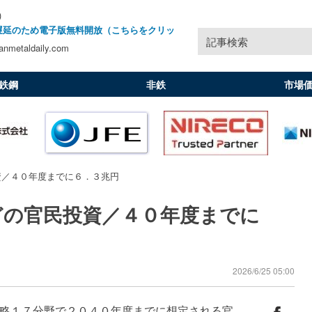
)
遅延のため電子版無料開放（こちらをクリッ
記事検索
nmetaldaily.com
鉄鋼
非鉄
市場
資／４０年度までに６．３兆円
どの官民投資／４０年度までに
2026/6/25 05:00
略１７分野で２０４０年度までに想定される官