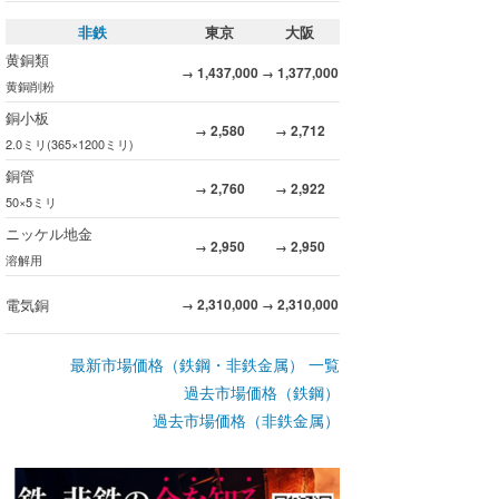
非鉄
東京
大阪
黄銅類
1,437,000
1,377,000
→
→
黄銅削粉
銅小板
2,580
2,712
→
→
2.0ミリ(365×1200ミリ)
銅管
2,760
2,922
→
→
50×5ミリ
ニッケル地金
2,950
2,950
→
→
溶解用
電気銅
2,310,000
2,310,000
→
→
最新市場価格（鉄鋼・非鉄金属） 一覧
過去市場価格（鉄鋼）
過去市場価格（非鉄金属）