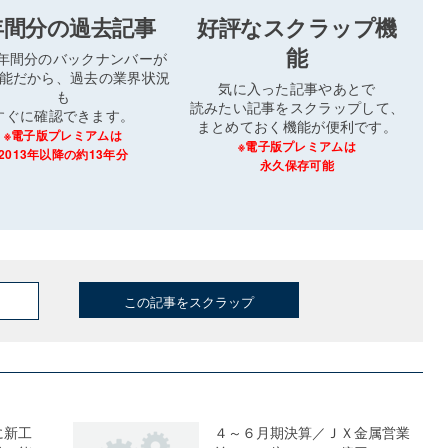
年間分の過去記事
好評なスクラップ機
能
3年間分のバックナンバーが
能だから、過去の業界状況
気に入った記事やあとで
も
読みたい記事をスクラップして、
すぐに確認できます。
まとめておく機能が便利です。
※電子版プレミアムは
※電子版プレミアムは
2013年以降の約13年分
永久保存可能
この記事をスクラップ
に新工
４～６月期決算／ＪＸ金属営業