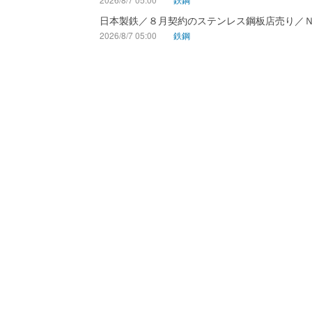
日本製鉄／８月契約のステンレス鋼板店売り／
2026/8/7 05:00
鉄鋼