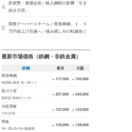
鉄産懇・廣瀬会長／輸入鋼材の影響「引き
続き注視」
関東デーバースチール／異形棒鋼、１．５
万円値上げ完遂へ／積み残し分の転嫁急ぐ
最新市場価格（鉄鋼・非鉄金属）
鉄鋼
東京
大阪
異形棒鋼
117,000
105,000
→
→
SD295=直送 16～25ミリ
黒ガス管
257,000
245,000
→
→
高炉品 50A(2インチ)
冷延薄板
127,000
122,000
→
→
1.0×(3×6)
厚板
133,000
128,000
→
→
16～25×(5×10)=無規格