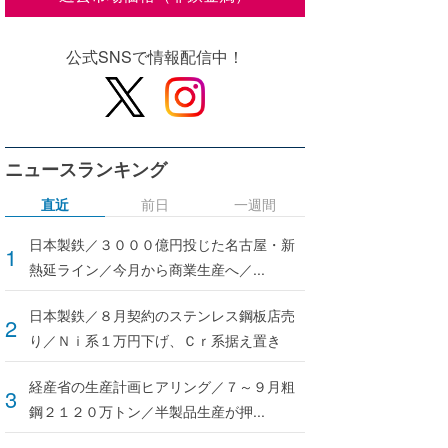
公式SNSで情報配信中！
ニュースランキング
直近
前日
一週間
日本製鉄／３０００億円投じた名古屋・新
熱延ライン／今月から商業生産へ／...
日本製鉄／８月契約のステンレス鋼板店売
り／Ｎｉ系１万円下げ、Ｃｒ系据え置き
経産省の生産計画ヒアリング／７～９月粗
鋼２１２０万トン／半製品生産が押...