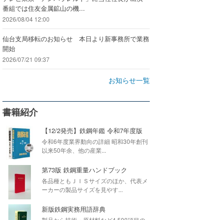
番組では住友金属鉱山の機...
2026/08/04 12:00
仙台支局移転のお知らせ 本日より新事務所で業務
開始
2026/07/21 09:37
お知らせ一覧
書籍紹介
【12/2発売】鉄鋼年鑑 令和7年度版
令和6年度業界動向の詳細 昭和30年創刊
以来50年余、他の産業...
第73版 鉄鋼重量ハンドブック
各品種ともＪＩＳサイズのほか、代表メ
ーカーの製品サイズを見やす...
新版鉄鋼実務用語辞典
製品から技術・原材料など4,500項目の