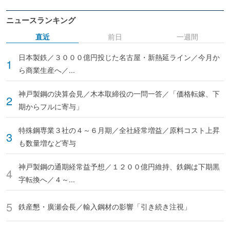
ニュースランキング
直近
前日
一週間
日本製鉄／３０００億円投じた名古屋・新熱延ライン／今月か
ら商業生産へ／...
神戸製鋼の決算会見／木本取締役の一問一答／「価格転嫁、下
期からフルに寄与」
特殊鋼専業３社の４～６月期／全社経常増益／原料コスト上昇
も数量増など寄与
神戸製鋼の通期経常益予想／１２００億円維持、鉄鋼は下期黒
字転換へ／４～...
鉄産懇・廣瀬会長／輸入鋼材の影響「引き続き注視」