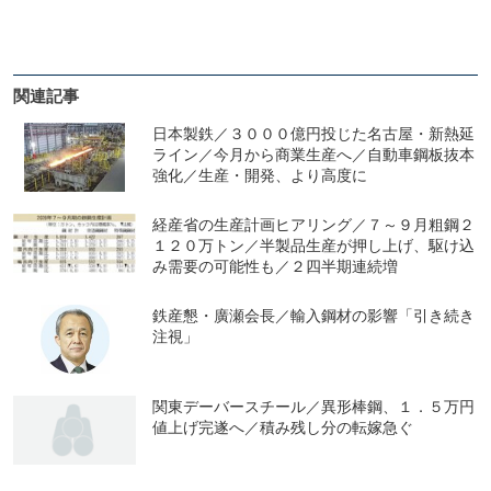
関連記事
日本製鉄／３０００億円投じた名古屋・新熱延
ライン／今月から商業生産へ／自動車鋼板抜本
強化／生産・開発、より高度に
経産省の生産計画ヒアリング／７～９月粗鋼２
１２０万トン／半製品生産が押し上げ、駆け込
み需要の可能性も／２四半期連続増
鉄産懇・廣瀬会長／輸入鋼材の影響「引き続き
注視」
関東デーバースチール／異形棒鋼、１．５万円
値上げ完遂へ／積み残し分の転嫁急ぐ