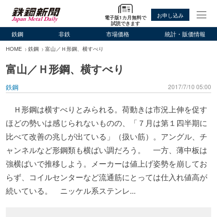
お申し込み
電子版1カ月無料で
試読できます
鉄鋼
非鉄
市場価格
統計・販価情報
HOME
鉄鋼
富山／Ｈ形鋼、横すべり
富山／Ｈ形鋼、横すべり
鉄鋼
2017/7/10 05:00
Ｈ形鋼は横すべりとみられる。荷動きは市況上伸を促す
ほどの勢いは感じられないものの、「７月は第１四半期に
比べて改善の兆しが出ている」（扱い筋）。アングル、チ
ャンネルなど形鋼類も横ばい調だろう。 一方、薄中板は
強横ばいで推移しよう。メーカーは値上げ姿勢を崩してお
らず、コイルセンターなど流通筋にとっては仕入れ値高が
続いている。 ニッケル系ステンレ...