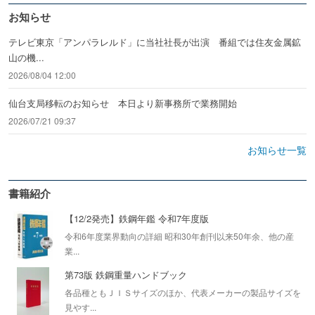
お知らせ
テレビ東京「アンパラレルド」に当社社長が出演 番組では住友金属鉱
山の機...
2026/08/04 12:00
仙台支局移転のお知らせ 本日より新事務所で業務開始
2026/07/21 09:37
お知らせ一覧
書籍紹介
【12/2発売】鉄鋼年鑑 令和7年度版
令和6年度業界動向の詳細 昭和30年創刊以来50年余、他の産
業...
第73版 鉄鋼重量ハンドブック
各品種ともＪＩＳサイズのほか、代表メーカーの製品サイズを
見やす...