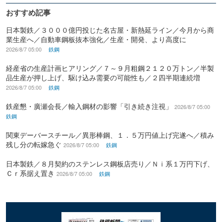
おすすめ記事
日本製鉄／３０００億円投じた名古屋・新熱延ライン／今月から商
業生産へ／自動車鋼板抜本強化／生産・開発、より高度に
2026/8/7 05:00
鉄鋼
経産省の生産計画ヒアリング／７～９月粗鋼２１２０万トン／半製
品生産が押し上げ、駆け込み需要の可能性も／２四半期連続増
2026/8/7 05:00
鉄鋼
鉄産懇・廣瀬会長／輸入鋼材の影響「引き続き注視」
2026/8/7 05:00
鉄鋼
関東デーバースチール／異形棒鋼、１．５万円値上げ完遂へ／積み
残し分の転嫁急ぐ
2026/8/7 05:00
鉄鋼
日本製鉄／８月契約のステンレス鋼板店売り／Ｎｉ系１万円下げ、
Ｃｒ系据え置き
2026/8/7 05:00
鉄鋼