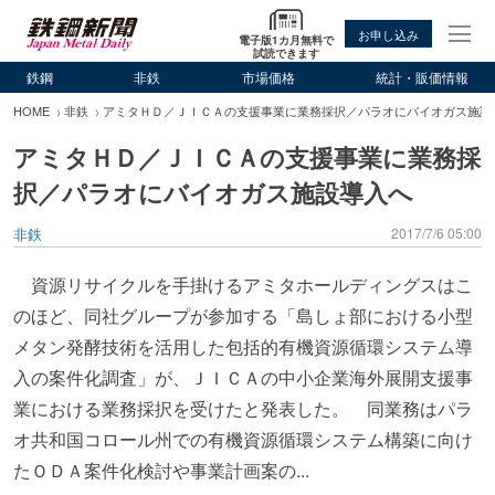
お申し込み
電子版1カ月無料で
試読できます
鉄鋼
非鉄
市場価格
統計・販価情報
HOME
非鉄
アミタＨＤ／ＪＩＣＡの支援事業に業務採択／パラオにバイオガス施設
アミタＨＤ／ＪＩＣＡの支援事業に業務採
択／パラオにバイオガス施設導入へ
非鉄
2017/7/6 05:00
資源リサイクルを手掛けるアミタホールディングスはこ
のほど、同社グループが参加する「島しょ部における小型
メタン発酵技術を活用した包括的有機資源循環システム導
入の案件化調査」が、ＪＩＣＡの中小企業海外展開支援事
業における業務採択を受けたと発表した。 同業務はパラ
オ共和国コロール州での有機資源循環システム構築に向け
たＯＤＡ案件化検討や事業計画案の...