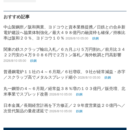
おすすめ記事
中山製鋼所／阪和興業、ヨドコウと資本業務提携／日鉄との合弁新
電炉建設へ協業体制強化／最大４９８億円の融資枠も確保／持株比
率は阪和２０％、ヨドコウ１０％
2026/8/10 05:00
鉄鋼
関東の鉄スクラップ輸出入札／６カ月ぶり５万円割れ／前月比３４
２２円安の４万９０８６円で２万トン落札／海外軟調と円高影響
2026/8/10 05:00
鉄鋼
普通鋼電炉１１社の４～６月期／６社増収、９社が経常減益・赤字
／スクラップ高でメタルスプレッド縮小
2026/8/10 05:00
鉄鋼
丸一鋼管の４～６月期／経常益３８％増の１０３億円／販売増、北
米事業でスプレッド改善
2026/8/10 05:00
鉄鋼
日本金属／長期経営計画を下方修正／２９年度営業益２０億円へ／
次世代製品の量産遅延で
2026/8/10 05:00
鉄鋼