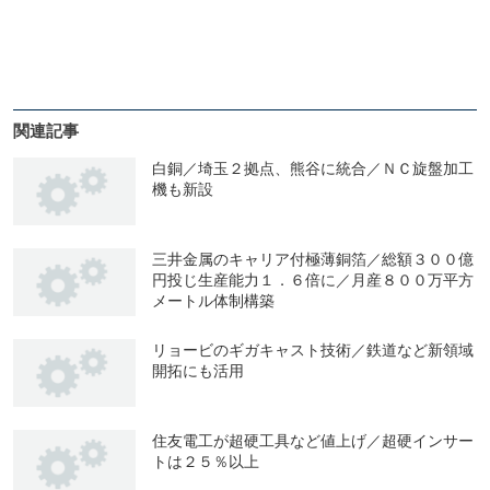
関連記事
白銅／埼玉２拠点、熊谷に統合／ＮＣ旋盤加工
機も新設
三井金属のキャリア付極薄銅箔／総額３００億
円投じ生産能力１．６倍に／月産８００万平方
メートル体制構築
リョービのギガキャスト技術／鉄道など新領域
開拓にも活用
住友電工が超硬工具など値上げ／超硬インサー
トは２５％以上