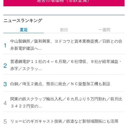
ニュースランキング
直近
前日
一週間
中山製鋼所／阪和興業、ヨドコウと資本業務提携／日鉄との合
弁新電炉建設へ...
普通鋼電炉１１社の４～６月期／６社増収、９社が経常減益・
赤字／スクラッ...
白銅／埼玉２拠点、熊谷に統合／ＮＣ旋盤加工機も新設
関東の鉄スクラップ輸出入札／６カ月ぶり５万円割れ／前月比
３４２２円安の...
リョービのギガキャスト技術／鉄道など新領域開拓にも活用