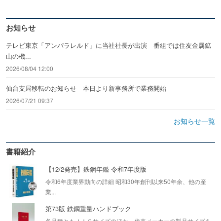
お知らせ
テレビ東京「アンパラレルド」に当社社長が出演 番組では住友金属鉱
山の機...
2026/08/04 12:00
仙台支局移転のお知らせ 本日より新事務所で業務開始
2026/07/21 09:37
お知らせ一覧
書籍紹介
【12/2発売】鉄鋼年鑑 令和7年度版
令和6年度業界動向の詳細 昭和30年創刊以来50年余、他の産
業...
第73版 鉄鋼重量ハンドブック
各品種ともＪＩＳサイズのほか、代表メーカーの製品サイズを