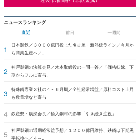
ニュースランキング
直近
前日
一週間
日本製鉄／３０００億円投じた名古屋・新熱延ライン／今月か
ら商業生産へ／...
神戸製鋼の決算会見／木本取締役の一問一答／「価格転嫁、下
期からフルに寄与」
特殊鋼専業３社の４～６月期／全社経常増益／原料コスト上昇
も数量増など寄与
鉄産懇・廣瀬会長／輸入鋼材の影響「引き続き注視」
神戸製鋼の通期経常益予想／１２００億円維持、鉄鋼は下期黒
字転換へ／４～...