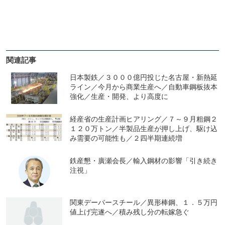
関連記事
日本製鉄／３０００億円投じた名古屋・新熱延
ライン／今月から商業生産へ／自動車鋼板抜本
強化／生産・開発、より高度に
経産省の生産計画ヒアリング／７～９月粗鋼２
１２０万トン／半製品生産が押し上げ、駆け込
み需要の可能性も／２四半期連続増
鉄産懇・廣瀬会長／輸入鋼材の影響「引き続き
注視」
関東デーバースチール／異形棒鋼、１．５万円
値上げ完遂へ／積み残し分の転嫁急ぐ