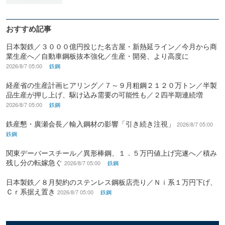
おすすめ記事
日本製鉄／３０００億円投じた名古屋・新熱延ライン／今月から商
業生産へ／自動車鋼板抜本強化／生産・開発、より高度に
2026/8/7 05:00
鉄鋼
経産省の生産計画ヒアリング／７～９月粗鋼２１２０万トン／半製
品生産が押し上げ、駆け込み需要の可能性も／２四半期連続増
2026/8/7 05:00
鉄鋼
鉄産懇・廣瀬会長／輸入鋼材の影響「引き続き注視」
2026/8/7 05:00
鉄鋼
関東デーバースチール／異形棒鋼、１．５万円値上げ完遂へ／積み
残し分の転嫁急ぐ
2026/8/7 05:00
鉄鋼
日本製鉄／８月契約のステンレス鋼板店売り／Ｎｉ系１万円下げ、
Ｃｒ系据え置き
2026/8/7 05:00
鉄鋼