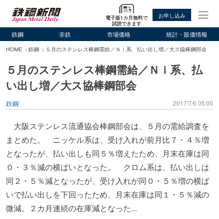
お申し込み
電子版1カ月無料で
試読できます
鉄鋼
非鉄
市場価格
統計・販価情報
HOME
鉄鋼
５月のステンレス棒鋼需給／Ｎｉ系、払い出し増／大ス協棒鋼部会
５月のステンレス棒鋼需給／Ｎｉ系、払
い出し増／大ス協棒鋼部会
鉄鋼
2017/7/6 05:00
大阪ステンレス流通協会棒鋼部会は、５月の需給調査を
まとめた。 ニッケル系は、受け入れが前月比７・４％増
となったが、払い出しも同５％増えたため、月末在庫は同
０・３％減の横ばいとなった。 クロム系は、払い出しは
同２・５％減となったが、受け入れが同０・５％増の横ば
いで払い出しを下回ったため、月末在庫は同１・５％減の
微減。２カ月連続の在庫減となった...