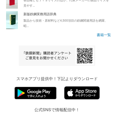
見やす...
新版鉄鋼実務用語辞典
製品から技術・原材料など4,500項目の鉄鋼関連用語を網羅、
昭...
書籍一覧
スマホアプリ提供中！下記よりダウンロード
公式SNSで情報配信中！