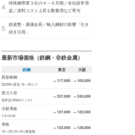
特殊鋼専業３社の４～６月期／全社経常増
益／原料コスト上昇も数量増など寄与
鉄産懇・廣瀬会長／輸入鋼材の影響「引き
続き注視」
最新市場価格（鉄鋼・非鉄金属）
鉄鋼
東京
大阪
異形棒鋼
117,000
105,000
→
→
SD295=直送 16～25ミリ
黒ガス管
257,000
245,000
→
→
高炉品 50A(2インチ)
冷延薄板
127,000
122,000
→
→
1.0×(3×6)
厚板
133,000
128,000
→
→
16～25×(5×10)=無規格