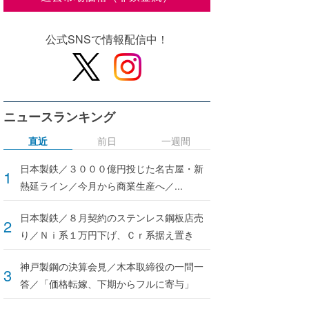
公式SNSで情報配信中！
ニュースランキング
直近
前日
一週間
日本製鉄／３０００億円投じた名古屋・新
熱延ライン／今月から商業生産へ／...
日本製鉄／８月契約のステンレス鋼板店売
り／Ｎｉ系１万円下げ、Ｃｒ系据え置き
神戸製鋼の決算会見／木本取締役の一問一
答／「価格転嫁、下期からフルに寄与」