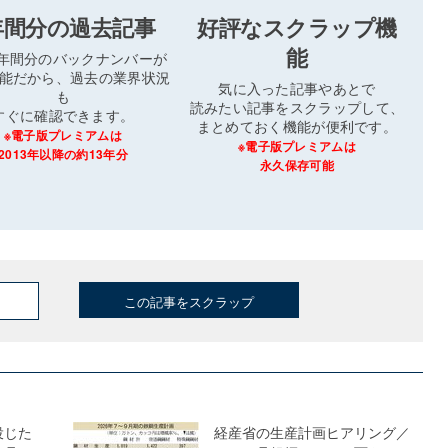
年間分の過去記事
好評なスクラップ機
能
3年間分のバックナンバーが
能だから、過去の業界状況
気に入った記事やあとで
も
読みたい記事をスクラップして、
すぐに確認できます。
まとめておく機能が便利です。
※電子版プレミアムは
※電子版プレミアムは
2013年以降の約13年分
永久保存可能
この記事をスクラップ
投じた
経産省の生産計画ヒアリング／