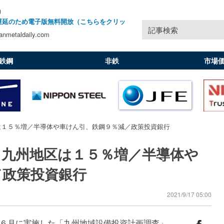
)
遅延のため電子版無料開放（こちらをクリッ
記事検索
nmetaldaily.com
鉄鋼
非鉄
市場
は１５％増／半導体や車けん引、鉄鋼９％減／政策投資銀行
／九州地区は１５％増／半導体や
／政策投資銀行
2021/9/17 05:00
６月に実施した「九州地域設備投資計画調査」