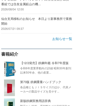
番組では住友金属鉱山の機...
2026/08/04 12:00
仙台支局移転のお知らせ 本日より新事務所で業務
開始
2026/07/21 09:37
お知らせ一覧
書籍紹介
【12/2発売】鉄鋼年鑑 令和7年度版
令和6年度業界動向の詳細 昭和30年創刊
以来50年余、他の産業...
第73版 鉄鋼重量ハンドブック
各品種ともＪＩＳサイズのほか、代表メ
ーカーの製品サイズを見やす...
新版鉄鋼実務用語辞典
製品から技術・原材料など4,500項目の