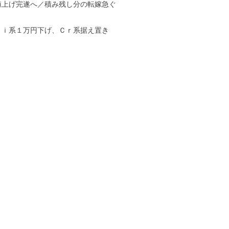
値上げ完遂へ／積み残し分の転嫁急ぐ
Ｎｉ系１万円下げ、Ｃｒ系据え置き