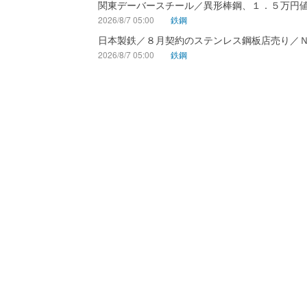
関東デーバースチール／異形棒鋼、１．５万円
2026/8/7 05:00
鉄鋼
日本製鉄／８月契約のステンレス鋼板店売り／
2026/8/7 05:00
鉄鋼