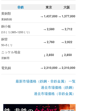
非鉄
東京
大阪
黄銅類
1,437,000
1,377,000
→
→
黄銅削粉
銅小板
2,580
2,712
→
→
2.0ミリ(365×1200ミリ)
銅管
2,760
2,922
→
→
50×5ミリ
ニッケル地金
2,850
2,850
↓
↓
溶解用
電気銅
2,310,000
2,310,000
→
→
最新市場価格（鉄鋼・非鉄金属） 一覧
過去市場価格（鉄鋼）
過去市場価格（非鉄金属）