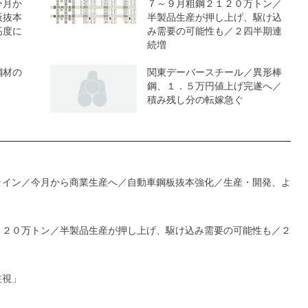
今月か
７～９月粗鋼２１２０万トン／
板抜本
半製品生産が押し上げ、駆け込
高度に
み需要の可能性も／２四半期連
続増
鋼材の
関東デーバースチール／異形棒
鋼、１．５万円値上げ完遂へ／
積み残し分の転嫁急ぐ
ライン／今月から商業生産へ／自動車鋼板抜本強化／生産・開発、よ
１２０万トン／半製品生産が押し上げ、駆け込み需要の可能性も／２
注視」