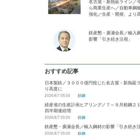
名古屋・新熱延ライン／
ら商業生産へ／自動車鋼
強化／生産・開発、より
鉄産懇・廣瀬会長／輸入
影響「引き続き注視」
おすすめ記事
日本製鉄／３０００億円投じた名古屋・新熱延
り高度に
2026/8/7 05:00
鉄鋼
経産省の生産計画ヒアリング／７～９月粗鋼２
四半期連続増
2026/8/7 05:00
鉄鋼
鉄産懇・廣瀬会長／輸入鋼材の影響「引き続き
2026/8/7 05:00
鉄鋼