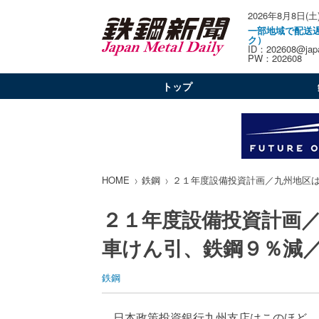
2026年8月8日(土
一部地域で配送
ク）
ID：202608@japa
PW：202608
トップ
HOME
鉄鋼
２１年度設備投資計画／九州地区
２１年度設備投資計画
車けん引、鉄鋼９％減
鉄鋼
日本政策投資銀行九州支店はこのほど、