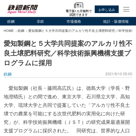
お申し込み
電子版1カ月無料で
試読できます
鉄鋼
非鉄
市場価格
統計・販価情報
HOME
鉄鋼
愛知製鋼と５大学共同提案のアルカリ性不良土壌肥料研究／科学技術振
愛知製鋼と５大学共同提案のアルカリ性不
良土壌肥料研究／科学技術振興機構支援プ
ログラムに採用
鉄鋼
2021/9/10 05:00
愛知製鋼（社長・藤岡高広氏）は、徳島大学（学長・野
地澄晴氏）との間で進め、東京大学、石川県立大学、高知
大学、琉球大学と共同で提案していた「アルカリ性不良土
壌での農業を可能にする次世代肥料の実用化に向けた研
究」が、科学技術振興機構（ＪＳＴ）の研究成果最適展開
支援プログラムに採択された。 同研究は、世界的な人口