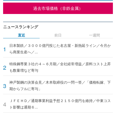
過去市場価格（非鉄金属）
ニュースランキング
直近
前日
一週間
日本製鉄／３０００億円投じた名古屋・新熱延ライン／今月か
ら商業生産へ／...
特殊鋼専業３社の４～６月期／全社経常増益／原料コスト上昇
も数量増など寄与
神戸製鋼の決算会見／木本取締役の一問一答／「価格転嫁、下
期からフルに寄与」
ＪＦＥＨＤ／通期事業利益予想２１５０億円を維持／中東コス
ト影響は通期６...