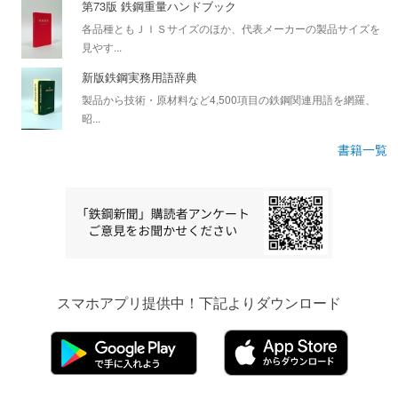
第73版 鉄鋼重量ハンドブック
各品種ともＪＩＳサイズのほか、代表メーカーの製品サイズを
見やす...
新版鉄鋼実務用語辞典
製品から技術・原材料など4,500項目の鉄鋼関連用語を網羅、
昭...
書籍一覧
スマホアプリ提供中！下記よりダウンロード