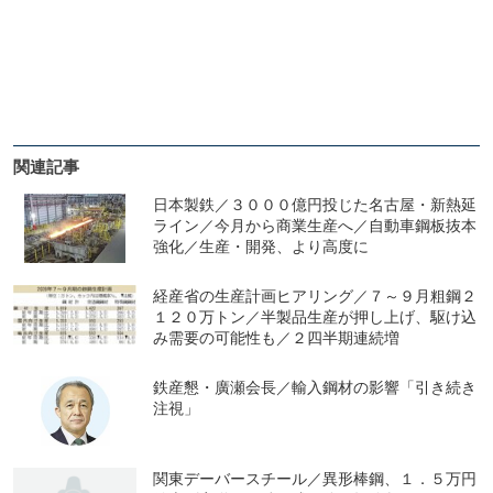
関連記事
日本製鉄／３０００億円投じた名古屋・新熱延
ライン／今月から商業生産へ／自動車鋼板抜本
強化／生産・開発、より高度に
経産省の生産計画ヒアリング／７～９月粗鋼２
１２０万トン／半製品生産が押し上げ、駆け込
み需要の可能性も／２四半期連続増
鉄産懇・廣瀬会長／輸入鋼材の影響「引き続き
注視」
関東デーバースチール／異形棒鋼、１．５万円