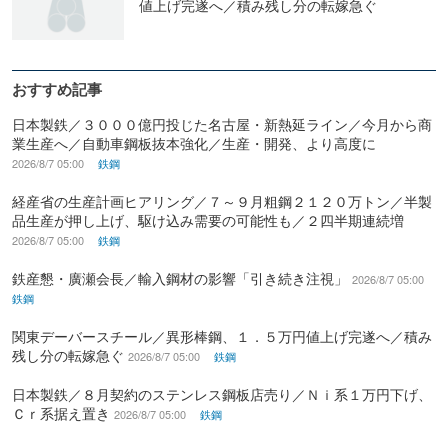
値上げ完遂へ／積み残し分の転嫁急ぐ
おすすめ記事
日本製鉄／３０００億円投じた名古屋・新熱延ライン／今月から商
業生産へ／自動車鋼板抜本強化／生産・開発、より高度に
2026/8/7 05:00
鉄鋼
経産省の生産計画ヒアリング／７～９月粗鋼２１２０万トン／半製
品生産が押し上げ、駆け込み需要の可能性も／２四半期連続増
2026/8/7 05:00
鉄鋼
鉄産懇・廣瀬会長／輸入鋼材の影響「引き続き注視」
2026/8/7 05:00
鉄鋼
関東デーバースチール／異形棒鋼、１．５万円値上げ完遂へ／積み
残し分の転嫁急ぐ
2026/8/7 05:00
鉄鋼
日本製鉄／８月契約のステンレス鋼板店売り／Ｎｉ系１万円下げ、
Ｃｒ系据え置き
2026/8/7 05:00
鉄鋼