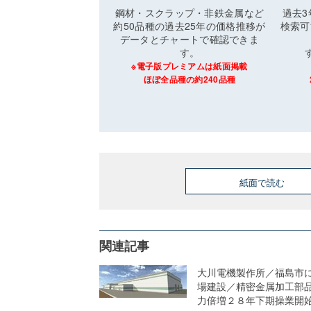
鋼材・スクラップ・非鉄金属など
過去
約50品種の過去25年の価格推移が
検索可
データとチャートで確認できま
す。
※電子版プレミアムは紙面掲載
ほぼ全品種の約240品種
紙面で読む
関連記事
大川電機製作所／福島市
場建設／精密金属加工部
力倍増２８年下期操業開