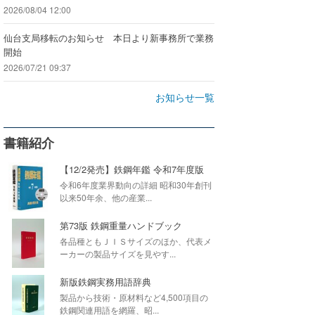
2026/08/04 12:00
仙台支局移転のお知らせ 本日より新事務所で業務
開始
2026/07/21 09:37
お知らせ一覧
書籍紹介
【12/2発売】鉄鋼年鑑 令和7年度版
令和6年度業界動向の詳細 昭和30年創刊
以来50年余、他の産業...
第73版 鉄鋼重量ハンドブック
各品種ともＪＩＳサイズのほか、代表メ
ーカーの製品サイズを見やす...
新版鉄鋼実務用語辞典
製品から技術・原材料など4,500項目の
鉄鋼関連用語を網羅、昭...