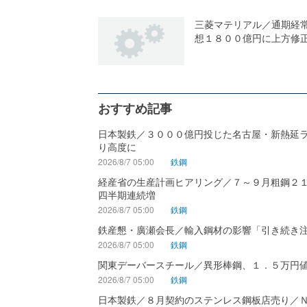
三菱マテリアル／通期経
想１８００億円に上方修
おすすめ記事
日本製鉄／３０００億円投じた名古屋・新熱延
り高度に
2026/8/7 05:00
鉄鋼
経産省の生産計画ヒアリング／７～９月粗鋼２
四半期連続増
2026/8/7 05:00
鉄鋼
鉄産懇・廣瀬会長／輸入鋼材の影響「引き続き
2026/8/7 05:00
鉄鋼
関東デーバースチール／異形棒鋼、１．５万円
2026/8/7 05:00
鉄鋼
日本製鉄／８月契約のステンレス鋼板店売り／