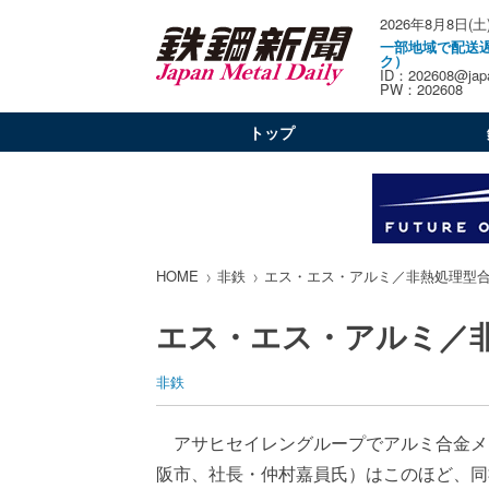
2026年8月8日(土
一部地域で配送
ク）
ID：202608@japa
PW：202608
トップ
HOME
非鉄
エス・エス・アルミ／非熱処理型
エス・エス・アルミ／
非鉄
アサヒセイレングループでアルミ合金メ
阪市、社長・仲村嘉員氏）はこのほど、同