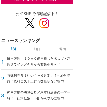
公式SNSで情報配信中！
ニュースランキング
直近
前日
一週間
日本製鉄／３０００億円投じた名古屋・新
熱延ライン／今月から商業生産へ／...
特殊鋼専業３社の４～６月期／全社経常増
益／原料コスト上昇も数量増など寄与
神戸製鋼の決算会見／木本取締役の一問一
答／「価格転嫁、下期からフルに寄与」