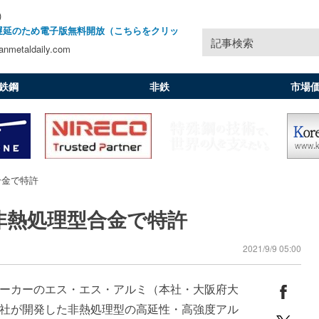
)
遅延のため電子版無料開放（こちらをクリッ
記事検索
nmetaldaily.com
鉄鋼
非鉄
市場
合金で特許
非熱処理型合金で特許
2021/9/9 05:00
ーカーのエス・エス・アルミ（本社・大阪府大
社が開発した非熱処理型の高延性・高強度アル