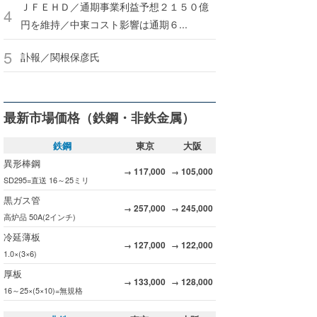
ＪＦＥＨＤ／通期事業利益予想２１５０億
円を維持／中東コスト影響は通期６...
訃報／関根保彦氏
最新市場価格（鉄鋼・非鉄金属）
鉄鋼
東京
大阪
異形棒鋼
117,000
105,000
→
→
SD295=直送 16～25ミリ
黒ガス管
257,000
245,000
→
→
高炉品 50A(2インチ)
冷延薄板
127,000
122,000
→
→
1.0×(3×6)
厚板
133,000
128,000
→
→
16～25×(5×10)=無規格