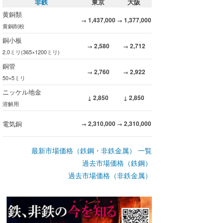
非鉄
東京
大阪
黄銅類
1,437,000
1,377,000
→
→
黄銅削粉
銅小板
2,580
2,712
→
→
2.0ミリ(365×1200ミリ)
銅管
2,760
2,922
→
→
50×5ミリ
ニッケル地金
2,850
2,850
↓
↓
溶解用
電気銅
2,310,000
2,310,000
→
→
最新市場価格（鉄鋼・非鉄金属） 一覧
過去市場価格（鉄鋼）
過去市場価格（非鉄金属）