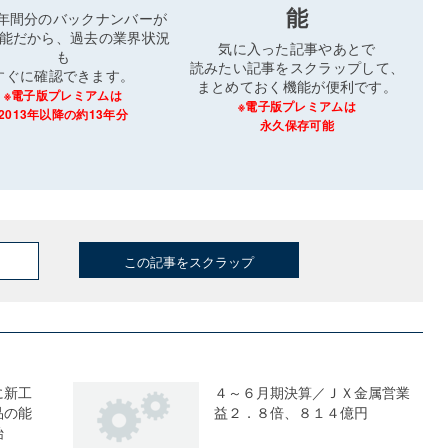
能
3年間分のバックナンバーが
能だから、過去の業界状況
気に入った記事やあとで
も
読みたい記事をスクラップして、
すぐに確認できます。
まとめておく機能が便利です。
※電子版プレミアムは
※電子版プレミアムは
2013年以降の約13年分
永久保存可能
この記事をスクラップ
に新工
４～６月期決算／ＪＸ金属営業
品の能
益２．８倍、８１４億円
始