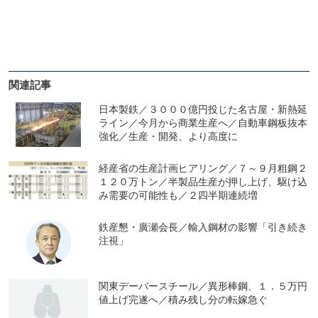
関連記事
日本製鉄／３０００億円投じた名古屋・新熱延
ライン／今月から商業生産へ／自動車鋼板抜本
強化／生産・開発、より高度に
経産省の生産計画ヒアリング／７～９月粗鋼２
１２０万トン／半製品生産が押し上げ、駆け込
み需要の可能性も／２四半期連続増
鉄産懇・廣瀬会長／輸入鋼材の影響「引き続き
注視」
関東デーバースチール／異形棒鋼、１．５万円
値上げ完遂へ／積み残し分の転嫁急ぐ