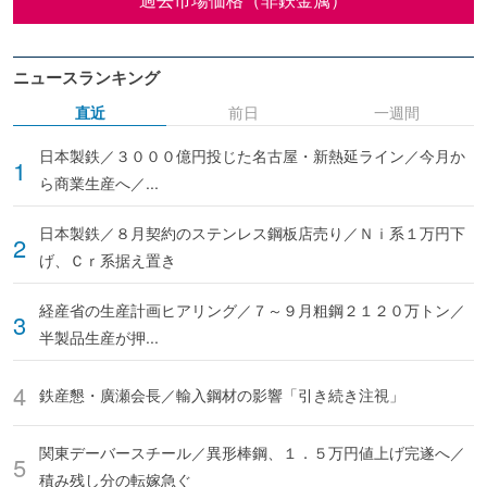
ニュースランキング
直近
前日
一週間
日本製鉄／３０００億円投じた名古屋・新熱延ライン／今月か
ら商業生産へ／...
日本製鉄／８月契約のステンレス鋼板店売り／Ｎｉ系１万円下
げ、Ｃｒ系据え置き
経産省の生産計画ヒアリング／７～９月粗鋼２１２０万トン／
半製品生産が押...
鉄産懇・廣瀬会長／輸入鋼材の影響「引き続き注視」
関東デーバースチール／異形棒鋼、１．５万円値上げ完遂へ／
積み残し分の転嫁急ぐ