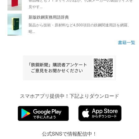
見やす...
新版鉄鋼実務用語辞典
製品から技術・原材料など4,500項目の鉄鋼関連用語を網羅、
昭...
書籍一覧
スマホアプリ提供中！下記よりダウンロード
公式SNSで情報配信中！