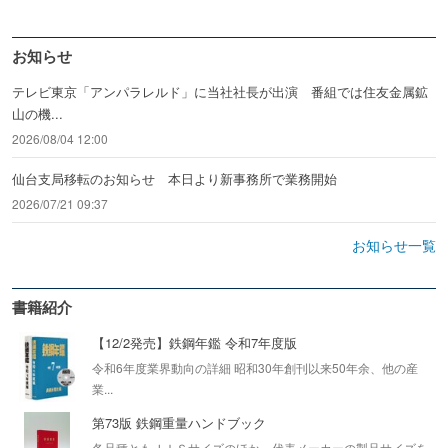
お知らせ
テレビ東京「アンパラレルド」に当社社長が出演 番組では住友金属鉱
山の機...
2026/08/04 12:00
仙台支局移転のお知らせ 本日より新事務所で業務開始
2026/07/21 09:37
お知らせ一覧
書籍紹介
【12/2発売】鉄鋼年鑑 令和7年度版
令和6年度業界動向の詳細 昭和30年創刊以来50年余、他の産
業...
第73版 鉄鋼重量ハンドブック
各品種ともＪＩＳサイズのほか、代表メーカーの製品サイズを