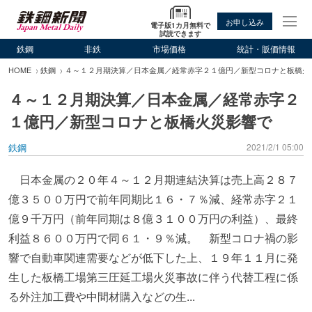
お申し込み
電子版1カ月無料で
試読できます
鉄鋼
非鉄
市場価格
統計・販価情報
HOME
鉄鋼
４～１２月期決算／日本金属／経常赤字２１億円／新型コロナと板橋火
４～１２月期決算／日本金属／経常赤字２
１億円／新型コロナと板橋火災影響で
鉄鋼
2021/2/1 05:00
日本金属の２０年４～１２月期連結決算は売上高２８７
億３５００万円で前年同期比１６・７％減、経常赤字２１
億９千万円（前年同期は８億３１００万円の利益）、最終
利益８６００万円で同６１・９％減。 新型コロナ禍の影
響で自動車関連需要などが低下した上、１９年１１月に発
生した板橋工場第三圧延工場火災事故に伴う代替工程に係
る外注加工費や中間材購入などの生...