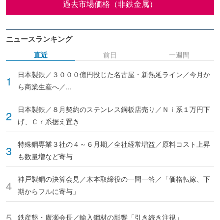
過去市場価格（非鉄金属）
ニュースランキング
直近
前日
一週間
日本製鉄／３０００億円投じた名古屋・新熱延ライン／今月か
ら商業生産へ／...
日本製鉄／８月契約のステンレス鋼板店売り／Ｎｉ系１万円下
げ、Ｃｒ系据え置き
特殊鋼専業３社の４～６月期／全社経常増益／原料コスト上昇
も数量増など寄与
神戸製鋼の決算会見／木本取締役の一問一答／「価格転嫁、下
期からフルに寄与」
鉄産懇・廣瀬会長／輸入鋼材の影響「引き続き注視」