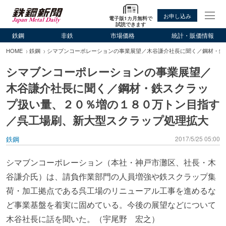
お申し込み
電子版1カ月無料で
試読できます
鉄鋼
非鉄
市場価格
統計・販価情報
HOME
鉄鋼
シマブンコーポレーションの事業展望／木谷謙介社長に聞く／鋼材・鉄
シマブンコーポレーションの事業展望／
木谷謙介社長に聞く／鋼材・鉄スクラッ
プ扱い量、２０％増の１８０万トン目指す
／呉工場刷、新大型スクラップ処理拡大
鉄鋼
2017/5/25 05:00
シマブンコーポレーション（本社・神戸市灘区、社長・木
谷謙介氏）は、請負作業部門の人員増強や鉄スクラップ集
荷・加工拠点である呉工場のリニューアル工事を進めるな
ど事業基盤を着実に固めている。今後の展望などについて
木谷社長に話を聞いた。（宇尾野 宏之）