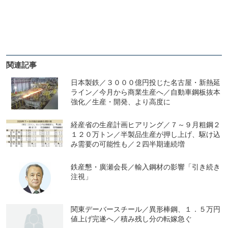
関連記事
日本製鉄／３０００億円投じた名古屋・新熱延
ライン／今月から商業生産へ／自動車鋼板抜本
強化／生産・開発、より高度に
経産省の生産計画ヒアリング／７～９月粗鋼２
１２０万トン／半製品生産が押し上げ、駆け込
み需要の可能性も／２四半期連続増
鉄産懇・廣瀬会長／輸入鋼材の影響「引き続き
注視」
関東デーバースチール／異形棒鋼、１．５万円
値上げ完遂へ／積み残し分の転嫁急ぐ