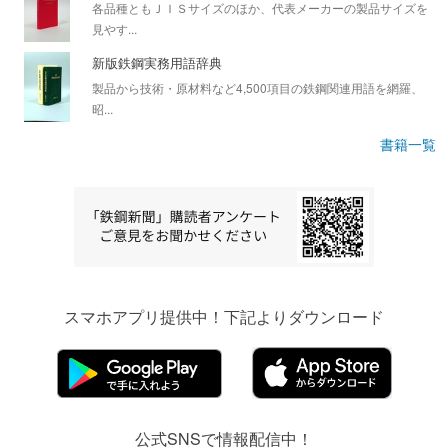
各品種ともＪＩＳサイズのほか、代表メーカーの製品サイズを
見やす...
新版鉄鋼実務用語辞典
製品から技術・原材料など4,500項目の鉄鋼関連用語を網羅、
昭...
書籍一覧
スマホアプリ提供中！下記よりダウンロード
公式SNSで情報配信中！