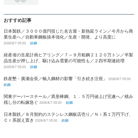
おすすめ記事
日本製鉄／３０００億円投じた名古屋・新熱延ライン／今月から商
業生産へ／自動車鋼板抜本強化／生産・開発、より高度に
2026/8/7 05:00
鉄鋼
経産省の生産計画ヒアリング／７～９月粗鋼２１２０万トン／半製
品生産が押し上げ、駆け込み需要の可能性も／２四半期連続増
2026/8/7 05:00
鉄鋼
鉄産懇・廣瀬会長／輸入鋼材の影響「引き続き注視」
2026/8/7 05:00
鉄鋼
関東デーバースチール／異形棒鋼、１．５万円値上げ完遂へ／積み
残し分の転嫁急ぐ
2026/8/7 05:00
鉄鋼
日本製鉄／８月契約のステンレス鋼板店売り／Ｎｉ系１万円下げ、
Ｃｒ系据え置き
2026/8/7 05:00
鉄鋼