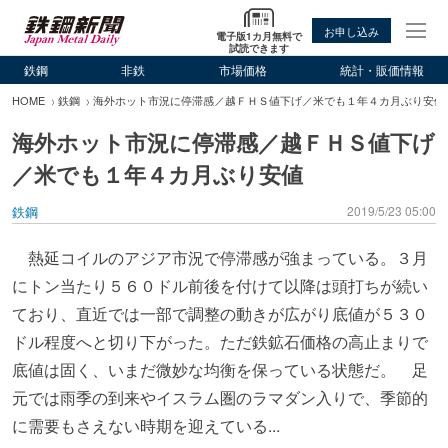
お申し込み
電子版1カ月無料で
試読できます
鉄鋼
非鉄
市場価格
統計・販価情報
HOME
鉄鋼
海外ホット市況に停滞感／越ＦＨＳ値下げ／米でも１年４カ月ぶり安値
海外ホット市況に停滞感／越ＦＨＳ値下げ
／米でも１年４カ月ぶり安値
鉄鋼
2019/5/23 05:00
熱延コイルのアジア市況で停滞感が強まっている。３月
にトン当たり５６０ドル前後を付けて以降は頭打ちが続い
ており、直近では一部で調整の動きが広がり底値が５３０
ドル程度へと切り下がった。ただ鉄鉱石価格の高止まりで
底値は固く、いまだ微妙な均衡を保っている状態だ。 足
元では雨季の到来やイスラム圏のラマダン入りで、季節的
に需要もさえない時期を迎えている...