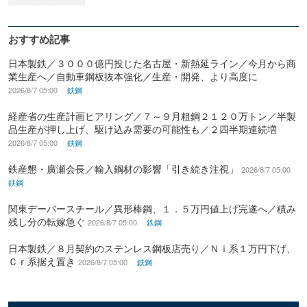
おすすめ記事
日本製鉄／３０００億円投じた名古屋・新熱延ライン／今月から商
業生産へ／自動車鋼板抜本強化／生産・開発、より高度に
2026/8/7 05:00
鉄鋼
経産省の生産計画ヒアリング／７～９月粗鋼２１２０万トン／半製
品生産が押し上げ、駆け込み需要の可能性も／２四半期連続増
2026/8/7 05:00
鉄鋼
鉄産懇・廣瀬会長／輸入鋼材の影響「引き続き注視」
2026/8/7 05:00
鉄鋼
関東デーバースチール／異形棒鋼、１．５万円値上げ完遂へ／積み
残し分の転嫁急ぐ
2026/8/7 05:00
鉄鋼
日本製鉄／８月契約のステンレス鋼板店売り／Ｎｉ系１万円下げ、
Ｃｒ系据え置き
2026/8/7 05:00
鉄鋼