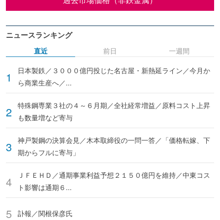
ニュースランキング
直近
前日
一週間
日本製鉄／３０００億円投じた名古屋・新熱延ライン／今月か
ら商業生産へ／...
特殊鋼専業３社の４～６月期／全社経常増益／原料コスト上昇
も数量増など寄与
神戸製鋼の決算会見／木本取締役の一問一答／「価格転嫁、下
期からフルに寄与」
ＪＦＥＨＤ／通期事業利益予想２１５０億円を維持／中東コス
ト影響は通期６...
訃報／関根保彦氏