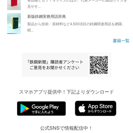
見やす...
新版鉄鋼実務用語辞典
製品から技術・原材料など4,500項目の鉄鋼関連用語を網羅、
昭...
書籍一覧
スマホアプリ提供中！下記よりダウンロード
公式SNSで情報配信中！