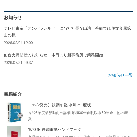
お知らせ
テレビ東京「アンパラレルド」に当社社長が出演 番組では住友金属鉱
山の機...
2026/08/04 12:00
仙台支局移転のお知らせ 本日より新事務所で業務開始
2026/07/21 09:37
お知らせ一覧
書籍紹介
【12/2発売】鉄鋼年鑑 令和7年度版
令和6年度業界動向の詳細 昭和30年創刊以来50年余、他の産
業...
第73版 鉄鋼重量ハンドブック
各品種ともＪＩＳサイズのほか、代表メーカーの製品サイズを