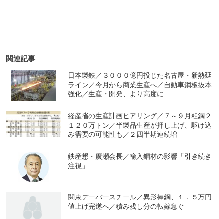
関連記事
日本製鉄／３０００億円投じた名古屋・新熱延
ライン／今月から商業生産へ／自動車鋼板抜本
強化／生産・開発、より高度に
経産省の生産計画ヒアリング／７～９月粗鋼２
１２０万トン／半製品生産が押し上げ、駆け込
み需要の可能性も／２四半期連続増
鉄産懇・廣瀬会長／輸入鋼材の影響「引き続き
注視」
関東デーバースチール／異形棒鋼、１．５万円
値上げ完遂へ／積み残し分の転嫁急ぐ