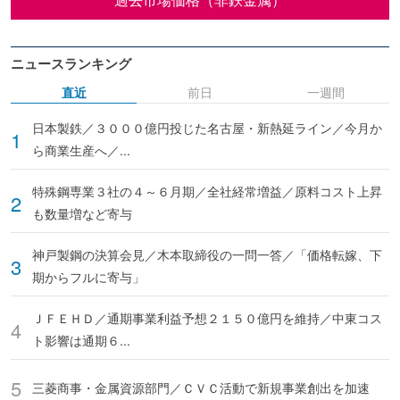
ニュースランキング
直近
前日
一週間
日本製鉄／３０００億円投じた名古屋・新熱延ライン／今月か
ら商業生産へ／...
特殊鋼専業３社の４～６月期／全社経常増益／原料コスト上昇
も数量増など寄与
神戸製鋼の決算会見／木本取締役の一問一答／「価格転嫁、下
期からフルに寄与」
ＪＦＥＨＤ／通期事業利益予想２１５０億円を維持／中東コス
ト影響は通期６...
三菱商事・金属資源部門／ＣＶＣ活動で新規事業創出を加速