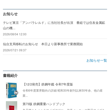
お知らせ
テレビ東京「アンパラレルド」に当社社長が出演 番組では住友金属鉱
山の機...
2026/08/04 12:00
仙台支局移転のお知らせ 本日より新事務所で業務開始
2026/07/21 09:37
お知らせ一覧
書籍紹介
【12/2発売】鉄鋼年鑑 令和7年度版
令和6年度業界動向の詳細 昭和30年創刊以来50年余、他の産
業...
第73版 鉄鋼重量ハンドブック
各品種ともＪＩＳサイズのほか、代表メーカーの製品サイズを