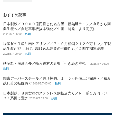
おすすめ記事
日本製鉄／３０００億円投じた名古屋・新熱延ライン／今月から商
業生産へ／自動車鋼板抜本強化／生産・開発、より高度に
2026/8/7 05:00
鉄鋼
経産省の生産計画ヒアリング／７～９月粗鋼２１２０万トン／半製
品生産が押し上げ、駆け込み需要の可能性も／２四半期連続増
2026/8/7 05:00
鉄鋼
鉄産懇・廣瀬会長／輸入鋼材の影響「引き続き注視」
2026/8/7 05:00
鉄鋼
関東デーバースチール／異形棒鋼、１．５万円値上げ完遂へ／積み
残し分の転嫁急ぐ
2026/8/7 05:00
鉄鋼
日本製鉄／８月契約のステンレス鋼板店売り／Ｎｉ系１万円下げ、
Ｃｒ系据え置き
2026/8/7 05:00
鉄鋼