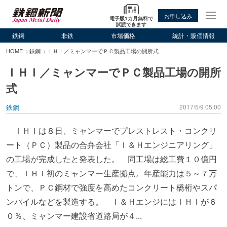
お申し込み
電子版1カ月無料で
試読できます
鉄鋼
非鉄
市場価格
統計・販価情報
HOME
鉄鋼
ＩＨＩ／ミャンマーでＰＣ製品工場の開所式
ＩＨＩ／ミャンマーでＰＣ製品工場の開所
式
鉄鋼
2017/5/9 05:00
ＩＨＩは８日、ミャンマーでプレストレスト・コンクリ
ート（ＰＣ）製品の合弁会社「Ｉ＆Ｈエンジニアリング」
の工場が完成したと発表した。 同工場は総工費１０億円
で、ＩＨＩ初のミャンマー生産拠点。年産能力は５～７万
トンで、ＰＣ鋼材で強度を高めたコンクリート橋桁やスパ
ンパイルなどを製造する。 Ｉ＆ＨエンジにはＩＨＩが６
０％、ミャンマー建設省道路局が４...