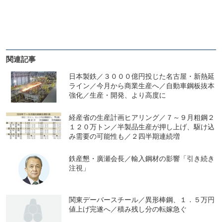
関連記事
日本製鉄／３０００億円投じた名古屋・新熱延
ライン／今月から商業生産へ／自動車鋼板抜本
強化／生産・開発、より高度に
経産省の生産計画ヒアリング／７～９月粗鋼２
１２０万トン／半製品生産が押し上げ、駆け込
み需要の可能性も／２四半期連続増
鉄産懇・廣瀬会長／輸入鋼材の影響「引き続き
注視」
関東デーバースチール／異形棒鋼、１．５万円
値上げ完遂へ／積み残し分の転嫁急ぐ