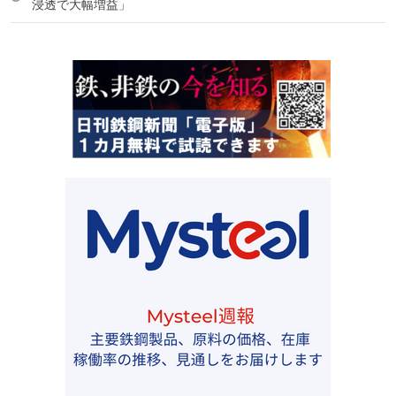
浸透で大幅増益」