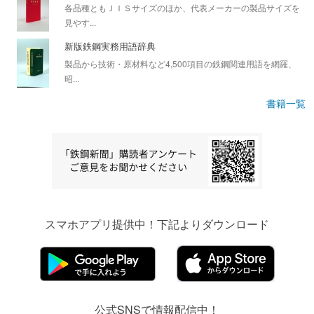
各品種ともＪＩＳサイズのほか、代表メーカーの製品サイズを
見やす...
新版鉄鋼実務用語辞典
製品から技術・原材料など4,500項目の鉄鋼関連用語を網羅、
昭...
書籍一覧
スマホアプリ提供中！下記よりダウンロード
公式SNSで情報配信中！