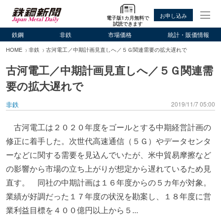
お申し込み
電子版1カ月無料で
試読できます
鉄鋼
非鉄
市場価格
統計・販価情報
HOME
非鉄
古河電工／中期計画見直しへ／５Ｇ関連需要の拡大遅れで
古河電工／中期計画見直しへ／５Ｇ関連需
要の拡大遅れで
非鉄
2019/11/7 05:00
古河電工は２０２０年度をゴールとする中期経営計画の
修正に着手した。次世代高速通信（５Ｇ）やデータセンタ
ーなどに関する需要を見込んでいたが、米中貿易摩擦など
の影響から市場の立ち上がりが想定から遅れているため見
直す。 同社の中期計画は１６年度からの５カ年が対象。
業績が好調だった１７年度の状況を勘案し、１８年度に営
業利益目標を４００億円以上から５...