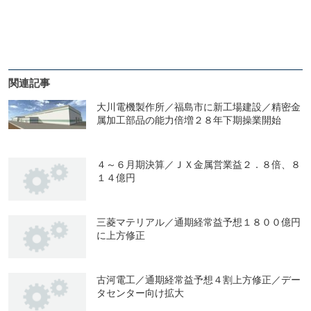
関連記事
大川電機製作所／福島市に新工場建設／精密金
属加工部品の能力倍増２８年下期操業開始
４～６月期決算／ＪＸ金属営業益２．８倍、８
１４億円
三菱マテリアル／通期経常益予想１８００億円
に上方修正
古河電工／通期経常益予想４割上方修正／デー
タセンター向け拡大