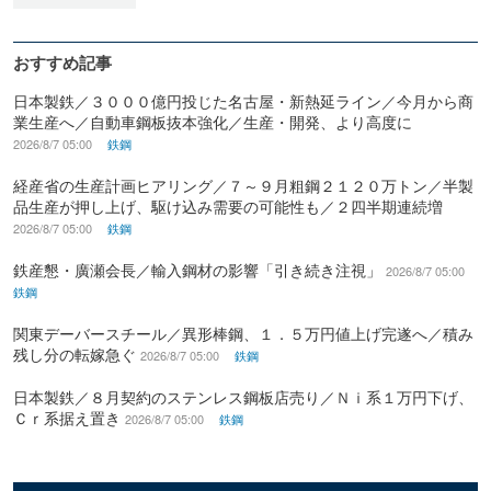
おすすめ記事
日本製鉄／３０００億円投じた名古屋・新熱延ライン／今月から商
業生産へ／自動車鋼板抜本強化／生産・開発、より高度に
2026/8/7 05:00
鉄鋼
経産省の生産計画ヒアリング／７～９月粗鋼２１２０万トン／半製
品生産が押し上げ、駆け込み需要の可能性も／２四半期連続増
2026/8/7 05:00
鉄鋼
鉄産懇・廣瀬会長／輸入鋼材の影響「引き続き注視」
2026/8/7 05:00
鉄鋼
関東デーバースチール／異形棒鋼、１．５万円値上げ完遂へ／積み
残し分の転嫁急ぐ
2026/8/7 05:00
鉄鋼
日本製鉄／８月契約のステンレス鋼板店売り／Ｎｉ系１万円下げ、
Ｃｒ系据え置き
2026/8/7 05:00
鉄鋼