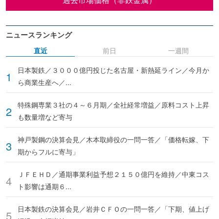
ニュースランキング
直近
前日
一週間
日本製鉄／３０００億円投じた名古屋・新熱延ライン／今月か
ら商業生産へ／...
特殊鋼専業３社の４～６月期／全社経常増益／原料コスト上昇
も数量増など寄与
神戸製鋼の決算会見／木本取締役の一問一答／「価格転嫁、下
期からフルに寄与」
ＪＦＥＨＤ／通期事業利益予想２１５０億円を維持／中東コス
ト影響は通期６...
日本製鉄の決算会見／岩井ＣＦＯの一問一答／「下期、値上げ