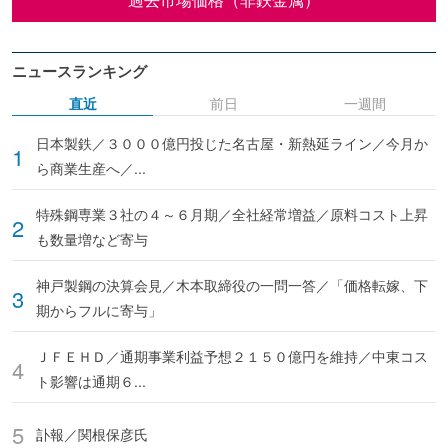
ニュースランキング
直近
前日
一週間
日本製鉄／３０００億円投じた名古屋・新熱延ライン／今月か
ら商業生産へ／...
特殊鋼専業３社の４～６月期／全社経常増益／原料コスト上昇
も数量増など寄与
神戸製鋼の決算会見／木本取締役の一問一答／「価格転嫁、下
期からフルに寄与」
ＪＦＥＨＤ／通期事業利益予想２１５０億円を維持／中東コス
ト影響は通期６...
訃報／関根保彦氏