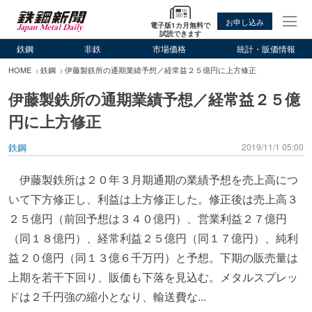
お申し込み
電子版1カ月無料で
試読できます
鉄鋼
非鉄
市場価格
統計・販価情報
HOME
鉄鋼
伊藤製鉄所の通期業績予想／経常益２５億円に上方修正
伊藤製鉄所の通期業績予想／経常益２５億
円に上方修正
鉄鋼
2019/11/1 05:00
伊藤製鉄所は２０年３月期通期の業績予想を売上高につ
いて下方修正し、利益は上方修正した。修正後は売上高３
２５億円（前回予想は３４０億円）、営業利益２７億円
（同１８億円）、経常利益２５億円（同１７億円）、純利
益２０億円（同１３億６千万円）と予想。下期の販売量は
上期を若干下回り、販価も下落を見込む。メタルスプレッ
ドは２千円強の縮小となり、輸送費な...