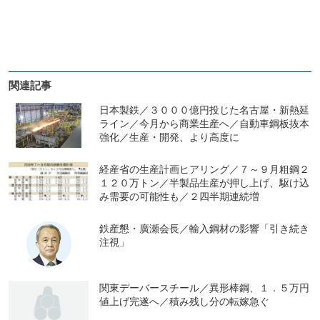
関連記事
日本製鉄／３０００億円投じた名古屋・新熱延
ライン／今月から商業生産へ／自動車鋼板抜本
強化／生産・開発、より高度に
経産省の生産計画ヒアリング／７～９月粗鋼２
１２０万トン／半製品生産が押し上げ、駆け込
み需要の可能性も／２四半期連続増
鉄産懇・廣瀬会長／輸入鋼材の影響「引き続き
注視」
関東デーバースチール／異形棒鋼、１．５万円
値上げ完遂へ／積み残し分の転嫁急ぐ