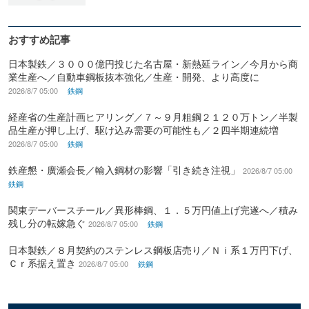
おすすめ記事
日本製鉄／３０００億円投じた名古屋・新熱延ライン／今月から商
業生産へ／自動車鋼板抜本強化／生産・開発、より高度に
2026/8/7 05:00
鉄鋼
経産省の生産計画ヒアリング／７～９月粗鋼２１２０万トン／半製
品生産が押し上げ、駆け込み需要の可能性も／２四半期連続増
2026/8/7 05:00
鉄鋼
鉄産懇・廣瀬会長／輸入鋼材の影響「引き続き注視」
2026/8/7 05:00
鉄鋼
関東デーバースチール／異形棒鋼、１．５万円値上げ完遂へ／積み
残し分の転嫁急ぐ
2026/8/7 05:00
鉄鋼
日本製鉄／８月契約のステンレス鋼板店売り／Ｎｉ系１万円下げ、
Ｃｒ系据え置き
2026/8/7 05:00
鉄鋼