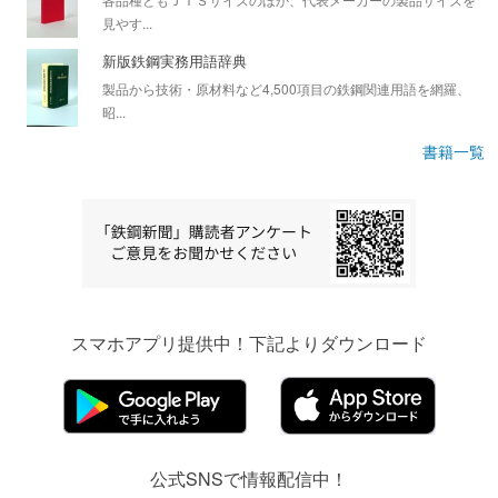
見やす...
新版鉄鋼実務用語辞典
製品から技術・原材料など4,500項目の鉄鋼関連用語を網羅、
昭...
書籍一覧
スマホアプリ提供中！下記よりダウンロード
公式SNSで情報配信中！