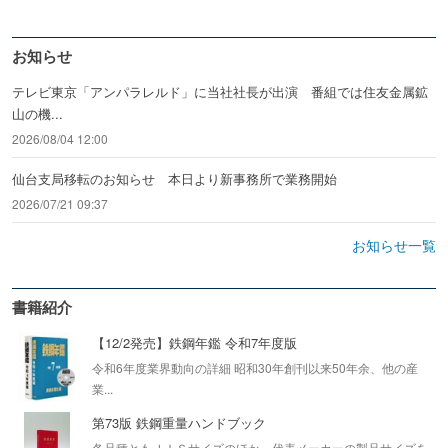
お知らせ
テレビ東京「アンパラレルド」に当社社長が出演 番組では住友金属鉱
山の機...
2026/08/04 12:00
仙台支局移転のお知らせ 本日より新事務所で業務開始
2026/07/21 09:37
お知らせ一覧
書籍紹介
【12/2発売】鉄鋼年鑑 令和7年度版
令和6年度業界動向の詳細 昭和30年創刊以来50年余、他の産
業...
第73版 鉄鋼重量ハンドブック
各品種ともＪＩＳサイズのほか、代表メーカーの製品サイズを