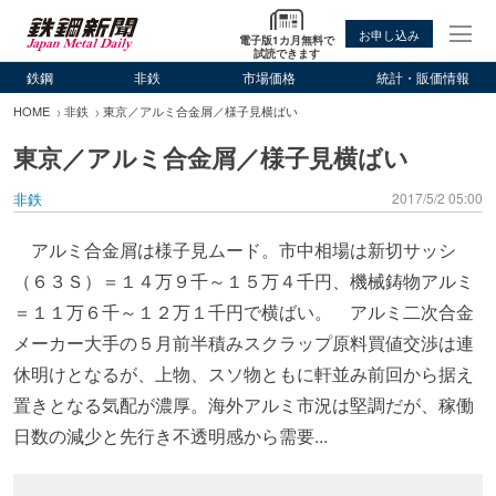
お申し込み
電子版1カ月無料で
試読できます
鉄鋼
非鉄
市場価格
統計・販価情報
HOME
非鉄
東京／アルミ合金屑／様子見横ばい
東京／アルミ合金屑／様子見横ばい
非鉄
2017/5/2 05:00
アルミ合金屑は様子見ムード。市中相場は新切サッシ
（６３Ｓ）＝１４万９千～１５万４千円、機械鋳物アルミ
＝１１万６千～１２万１千円で横ばい。 アルミ二次合金
メーカー大手の５月前半積みスクラップ原料買値交渉は連
休明けとなるが、上物、スソ物ともに軒並み前回から据え
置きとなる気配が濃厚。海外アルミ市況は堅調だが、稼働
日数の減少と先行き不透明感から需要...