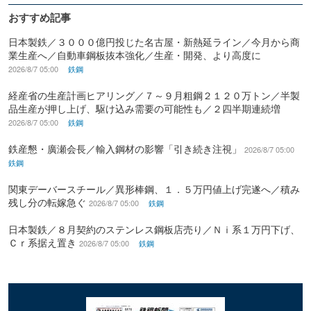
おすすめ記事
日本製鉄／３０００億円投じた名古屋・新熱延ライン／今月から商
業生産へ／自動車鋼板抜本強化／生産・開発、より高度に
2026/8/7 05:00
鉄鋼
経産省の生産計画ヒアリング／７～９月粗鋼２１２０万トン／半製
品生産が押し上げ、駆け込み需要の可能性も／２四半期連続増
2026/8/7 05:00
鉄鋼
鉄産懇・廣瀬会長／輸入鋼材の影響「引き続き注視」
2026/8/7 05:00
鉄鋼
関東デーバースチール／異形棒鋼、１．５万円値上げ完遂へ／積み
残し分の転嫁急ぐ
2026/8/7 05:00
鉄鋼
日本製鉄／８月契約のステンレス鋼板店売り／Ｎｉ系１万円下げ、
Ｃｒ系据え置き
2026/8/7 05:00
鉄鋼