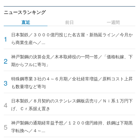
ニュースランキング
直近
前日
一週間
日本製鉄／３０００億円投じた名古屋・新熱延ライン／今月か
ら商業生産へ／...
神戸製鋼の決算会見／木本取締役の一問一答／「価格転嫁、下
期からフルに寄与」
特殊鋼専業３社の４～６月期／全社経常増益／原料コスト上昇
も数量増など寄与
日本製鉄／８月契約のステンレス鋼板店売り／Ｎｉ系１万円下
げ、Ｃｒ系据え置き
神戸製鋼の通期経常益予想／１２００億円維持、鉄鋼は下期黒
字転換へ／４～...