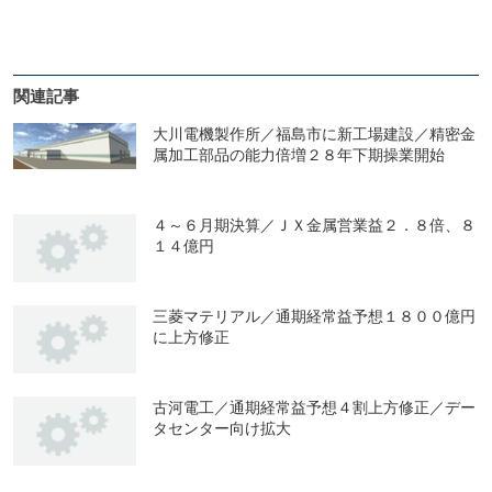
関連記事
大川電機製作所／福島市に新工場建設／精密金
属加工部品の能力倍増２８年下期操業開始
４～６月期決算／ＪＸ金属営業益２．８倍、８
１４億円
三菱マテリアル／通期経常益予想１８００億円
に上方修正
古河電工／通期経常益予想４割上方修正／デー
タセンター向け拡大