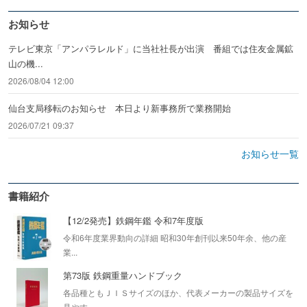
お知らせ
テレビ東京「アンパラレルド」に当社社長が出演 番組では住友金属鉱
山の機...
2026/08/04 12:00
仙台支局移転のお知らせ 本日より新事務所で業務開始
2026/07/21 09:37
お知らせ一覧
書籍紹介
【12/2発売】鉄鋼年鑑 令和7年度版
令和6年度業界動向の詳細 昭和30年創刊以来50年余、他の産
業...
第73版 鉄鋼重量ハンドブック
各品種ともＪＩＳサイズのほか、代表メーカーの製品サイズを
見やす...