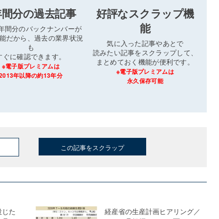
年間分の過去記事
好評なスクラップ機
能
3年間分のバックナンバーが
能だから、過去の業界状況
気に入った記事やあとで
も
読みたい記事をスクラップして、
すぐに確認できます。
まとめておく機能が便利です。
※電子版プレミアムは
※電子版プレミアムは
2013年以降の約13年分
永久保存可能
この記事をスクラップ
投じた
経産省の生産計画ヒアリング／