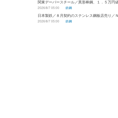
関東デーバースチール／異形棒鋼、１．５万円
2026/8/7 05:00
鉄鋼
日本製鉄／８月契約のステンレス鋼板店売り／
2026/8/7 05:00
鉄鋼