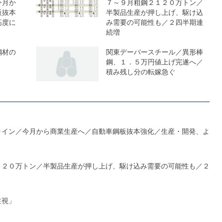
今月か
７～９月粗鋼２１２０万トン／
板抜本
半製品生産が押し上げ、駆け込
高度に
み需要の可能性も／２四半期連
続増
鋼材の
関東デーバースチール／異形棒
鋼、１．５万円値上げ完遂へ／
積み残し分の転嫁急ぐ
ライン／今月から商業生産へ／自動車鋼板抜本強化／生産・開発、よ
１２０万トン／半製品生産が押し上げ、駆け込み需要の可能性も／２
注視」