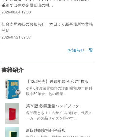
番組では住友金属鉱山の機...
2026/08/04 12:00
仙台支局移転のお知らせ 本日より新事務所で業務
開始
2026/07/21 09:37
お知らせ一覧
書籍紹介
【12/2発売】鉄鋼年鑑 令和7年度版
令和6年度業界動向の詳細 昭和30年創刊
以来50年余、他の産業...
第73版 鉄鋼重量ハンドブック
各品種ともＪＩＳサイズのほか、代表メ
ーカーの製品サイズを見やす...
新版鉄鋼実務用語辞典
製品から技術・原材料など4,500項目の