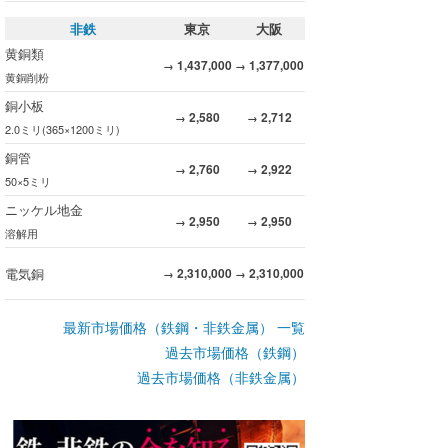
非鉄
東京
大阪
黄銅類
1,437,000
1,377,000
→
→
黄銅削粉
銅小板
2,580
2,712
→
→
2.0ミリ(365×1200ミリ)
銅管
2,760
2,922
→
→
50×5ミリ
ニッケル地金
2,950
2,950
→
→
溶解用
電気銅
2,310,000
2,310,000
→
→
最新市場価格（鉄鋼・非鉄金属） 一覧
過去市場価格（鉄鋼）
過去市場価格（非鉄金属）