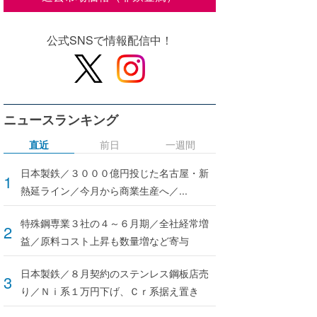
公式SNSで情報配信中！
ニュースランキング
直近
前日
一週間
日本製鉄／３０００億円投じた名古屋・新
熱延ライン／今月から商業生産へ／...
特殊鋼専業３社の４～６月期／全社経常増
益／原料コスト上昇も数量増など寄与
日本製鉄／８月契約のステンレス鋼板店売
り／Ｎｉ系１万円下げ、Ｃｒ系据え置き