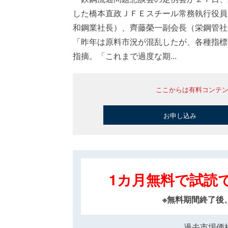
した橋本直政ＪＦＥスチール常務執行役員
和鋼業社長）、齊藤榮一副会長（栄鋼管社
「昨年は原料市況が混乱したが、各種指標
指摘。「これまで過度な期...
ここからは有料コンテ
お申し込み
1カ月無料で試読
※無料期間終了後
過去市場価