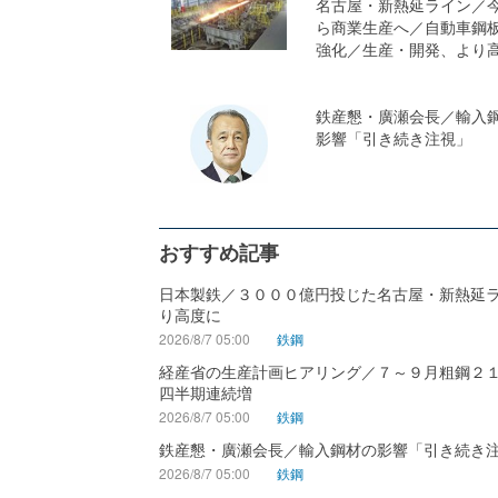
名古屋・新熱延ライン／
ら商業生産へ／自動車鋼
強化／生産・開発、より
鉄産懇・廣瀬会長／輸入
影響「引き続き注視」
おすすめ記事
日本製鉄／３０００億円投じた名古屋・新熱延
り高度に
2026/8/7 05:00
鉄鋼
経産省の生産計画ヒアリング／７～９月粗鋼２
四半期連続増
2026/8/7 05:00
鉄鋼
鉄産懇・廣瀬会長／輸入鋼材の影響「引き続き
2026/8/7 05:00
鉄鋼