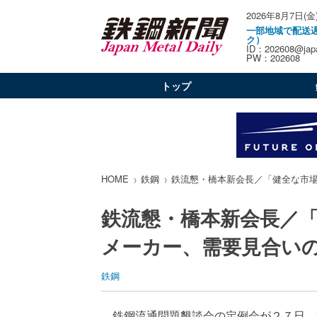
2026年8月7日(金
一部地域で配送
ク）
ID：202608@japa
PW：202608
トップ
HOME
鉄鋼
鉄流懇・橋本新会長／「健全な市
鉄流懇・橋本新会長／
メーカー、需要見合い
鉄鋼
鉄鋼流通問題懇談会の定例会が２７日、