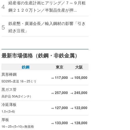
経産省の生産計画ヒアリング／７～９月粗
鋼２１２０万トン／半製品生産が押...
鉄産懇・廣瀬会長／輸入鋼材の影響「引き
続き注視」
最新市場価格（鉄鋼・非鉄金属）
鉄鋼
東京
大阪
異形棒鋼
117,000
105,000
→
→
SD295=直送 16～25ミリ
黒ガス管
257,000
245,000
→
→
高炉品 50A(2インチ)
冷延薄板
127,000
122,000
→
→
1.0×(3×6)
厚板
133,000
128,000
→
→
16～25×(5×10)=無規格