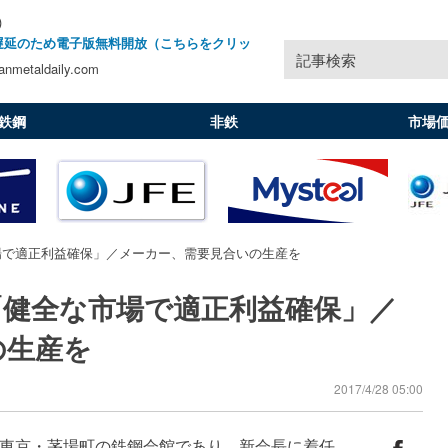
)
遅延のため電子版無料開放（こちらをクリッ
記事検索
nmetaldaily.com
鉄鋼
非鉄
市場
場で適正利益確保」／メーカー、需要見合いの生産を
「健全な市場で適正利益確保」／
の生産を
2017/4/28 05:00
東京・茅場町の鉄鋼会館であり、新会長に着任