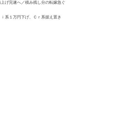
値上げ完遂へ／積み残し分の転嫁急ぐ
Ｎｉ系１万円下げ、Ｃｒ系据え置き