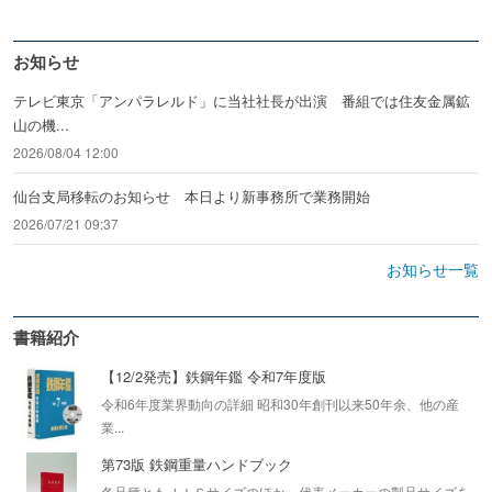
お知らせ
テレビ東京「アンパラレルド」に当社社長が出演 番組では住友金属鉱
山の機...
2026/08/04 12:00
仙台支局移転のお知らせ 本日より新事務所で業務開始
2026/07/21 09:37
お知らせ一覧
書籍紹介
【12/2発売】鉄鋼年鑑 令和7年度版
令和6年度業界動向の詳細 昭和30年創刊以来50年余、他の産
業...
第73版 鉄鋼重量ハンドブック
各品種ともＪＩＳサイズのほか、代表メーカーの製品サイズを