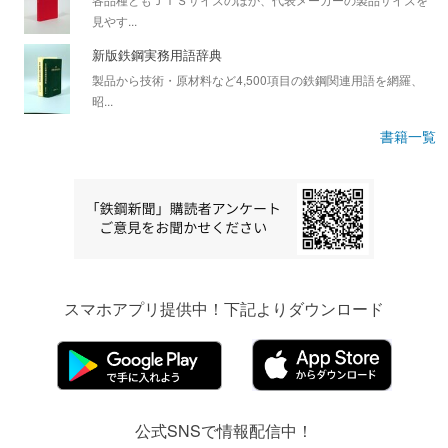
見やす...
新版鉄鋼実務用語辞典
製品から技術・原材料など4,500項目の鉄鋼関連用語を網羅、
昭...
書籍一覧
スマホアプリ提供中！下記よりダウンロード
公式SNSで情報配信中！