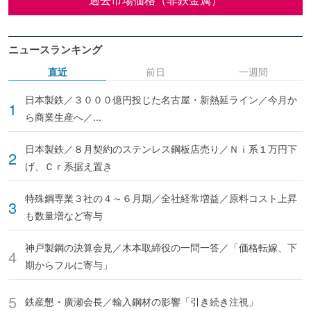
ニュースランキング
直近
前日
一週間
日本製鉄／３０００億円投じた名古屋・新熱延ライン／今月か
ら商業生産へ／...
日本製鉄／８月契約のステンレス鋼板店売り／Ｎｉ系１万円下
げ、Ｃｒ系据え置き
特殊鋼専業３社の４～６月期／全社経常増益／原料コスト上昇
も数量増など寄与
神戸製鋼の決算会見／木本取締役の一問一答／「価格転嫁、下
期からフルに寄与」
鉄産懇・廣瀬会長／輸入鋼材の影響「引き続き注視」