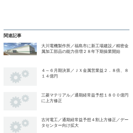
関連記事
大川電機製作所／福島市に新工場建設／精密金
属加工部品の能力倍増２８年下期操業開始
４～６月期決算／ＪＸ金属営業益２．８倍、８
１４億円
三菱マテリアル／通期経常益予想１８００億円
に上方修正
古河電工／通期経常益予想４割上方修正／デー
タセンター向け拡大