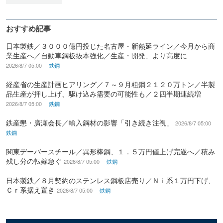
おすすめ記事
日本製鉄／３０００億円投じた名古屋・新熱延ライン／今月から商
業生産へ／自動車鋼板抜本強化／生産・開発、より高度に
2026/8/7 05:00
鉄鋼
経産省の生産計画ヒアリング／７～９月粗鋼２１２０万トン／半製
品生産が押し上げ、駆け込み需要の可能性も／２四半期連続増
2026/8/7 05:00
鉄鋼
鉄産懇・廣瀬会長／輸入鋼材の影響「引き続き注視」
2026/8/7 05:00
鉄鋼
関東デーバースチール／異形棒鋼、１．５万円値上げ完遂へ／積み
残し分の転嫁急ぐ
2026/8/7 05:00
鉄鋼
日本製鉄／８月契約のステンレス鋼板店売り／Ｎｉ系１万円下げ、
Ｃｒ系据え置き
2026/8/7 05:00
鉄鋼