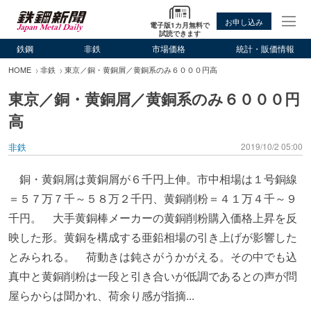
お申し込み
電子版1カ月無料で
試読できます
鉄鋼
非鉄
市場価格
統計・販価情報
HOME
非鉄
東京／銅・黄銅屑／黄銅系のみ６０００円高
東京／銅・黄銅屑／黄銅系のみ６０００円
高
非鉄
2019/10/2 05:00
銅・黄銅屑は黄銅屑が６千円上伸。市中相場は１号銅線
＝５７万７千～５８万２千円、黄銅削粉＝４１万４千～９
千円。 大手黄銅棒メーカーの黄銅削粉購入価格上昇を反
映した形。黄銅を構成する亜鉛相場の引き上げが影響した
とみられる。 荷動きは鈍さがうかがえる。その中でも込
真中と黄銅削粉は一段と引き合いが低調であるとの声が問
屋らからは聞かれ、荷余り感が指摘...