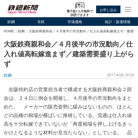
お申し込み
電子版1カ月無料で
試読できます
鉄鋼
非鉄
市場価格
統計・販価情報
HOME
鉄鋼
大阪鉄商親和会／４月後半の市況動向／仕入れ値高転嫁進まず／建築需
大阪鉄商親和会／４月後半の市況動向／仕
入れ値高転嫁進まず／建築需要盛り上がら
ず
鉄鋼
2017/4/28 05:00
在阪特約店の営業担当者で構成する大阪鉄商親和会２部
会は、２４日に例会を開催し、４月後半の市況動向をまと
めた。 メーカーの販売姿勢に緩みはないものの、ほとん
どの品種の相場が横ばいに推移している。流通は仕入れ値
高を十分転嫁できていないが「再度相場を押し上げるきっ
かけとなるような材料が見当たらない」としている。 品