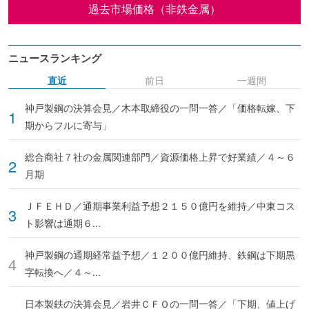
過去市場価格（非鉄金属）
ニュースランキング
直近
前日
一週間
神戸製鋼の決算会見／木本取締役の一問一答／「価格転嫁、下
期からフルに寄与」
総合商社７社の金属関連部門／資源価格上昇で好業績／４～６
月期
ＪＦＥＨＤ／通期事業利益予想２１５０億円を維持／中東コス
ト影響は通期６...
神戸製鋼の通期経常益予想／１２００億円維持、鉄鋼は下期黒
字転換へ／４～...
日本製鉄の決算会見／岩井ＣＦＯの一問一答／「下期、値上げ