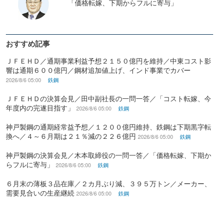
「価格転嫁、下期からフルに寄与」
おすすめ記事
ＪＦＥＨＤ／通期事業利益予想２１５０億円を維持／中東コスト影
響は通期６００億円／鋼材追加値上げ、インド事業でカバー
2026/8/6 05:00
鉄鋼
ＪＦＥＨＤの決算会見／田中副社長の一問一答／「コスト転嫁、今
年度内の完遂目指す」
2026/8/6 05:00
鉄鋼
神戸製鋼の通期経常益予想／１２００億円維持、鉄鋼は下期黒字転
換へ／４～６月期は２１％減の２２６億円
2026/8/6 05:00
鉄鋼
神戸製鋼の決算会見／木本取締役の一問一答／「価格転嫁、下期か
らフルに寄与」
2026/8/6 05:00
鉄鋼
６月末の薄板３品在庫／２カ月ぶり減、３９５万トン／メーカー、
需要見合いの生産継続
2026/8/6 05:00
鉄鋼