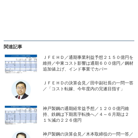
関連記事
ＪＦＥＨＤ／通期事業利益予想２１５０億円を
維持／中東コスト影響は通期６００億円／鋼材
追加値上げ、インド事業でカバー
ＪＦＥＨＤの決算会見／田中副社長の一問一答
／「コスト転嫁、今年度内の完遂目指す」
神戸製鋼の通期経常益予想／１２００億円維
持、鉄鋼は下期黒字転換へ／４～６月期は２
１％減の２２６億円
神戸製鋼の決算会見／木本取締役の一問一答／