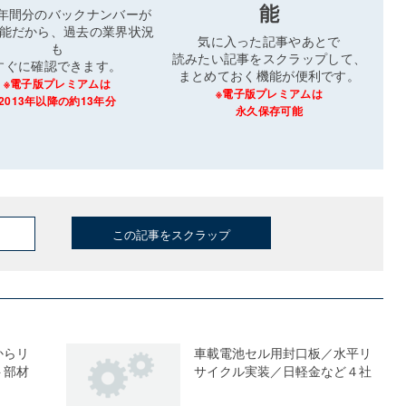
能
3年間分のバックナンバーが
能だから、過去の業界状況
気に入った記事やあとで
も
読みたい記事をスクラップして、
すぐに確認できます。
まとめておく機能が便利です。
※電子版プレミアムは
※電子版プレミアムは
2013年以降の約13年分
永久保存可能
この記事をスクラップ
からリ
車載電池セル用封口板／水平リ
ト部材
サイクル実装／日軽金など４社