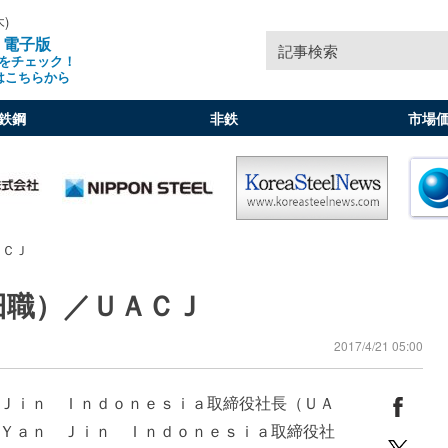
木)
」電子版
記事検索
をチェック！
はこちらから
鉄鋼
非鉄
市場
ＡＣＪ
旧職）／ＵＡＣＪ
2017/4/21 05:00
Ｊｉｎ Ｉｎｄｏｎｅｓｉａ取締役社長（ＵＡ
Ｙａｎ Ｊｉｎ Ｉｎｄｏｎｅｓｉａ取締役社