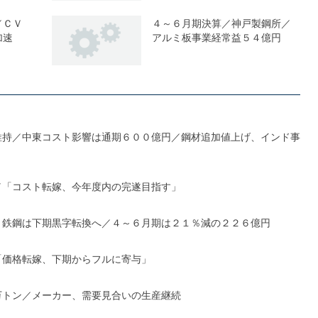
／ＣＶ
４～６月期決算／神戸製鋼所／
加速
アルミ板事業経常益５４億円
維持／中東コスト影響は通期６００億円／鋼材追加値上げ、インド事
／「コスト転嫁、今年度内の完遂目指す」
、鉄鋼は下期黒字転換へ／４～６月期は２１％減の２２６億円
「価格転嫁、下期からフルに寄与」
万トン／メーカー、需要見合いの生産継続