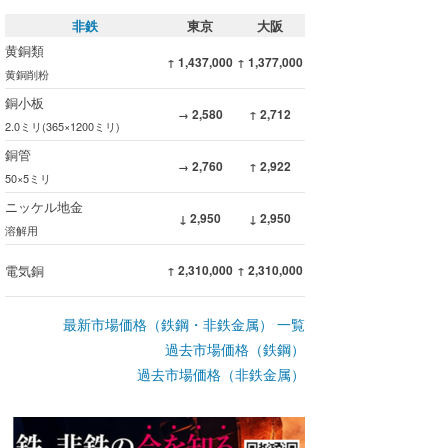
非鉄
東京
大阪
黄銅類
1,437,000
1,377,000
↑
↑
黄銅削粉
銅小板
2,580
2,712
→
↑
2.0ミリ(365×1200ミリ)
銅管
2,760
2,922
→
↑
50×5ミリ
ニッケル地金
2,950
2,950
↓
↓
溶解用
電気銅
2,310,000
2,310,000
↑
↑
最新市場価格（鉄鋼・非鉄金属） 一覧
過去市場価格（鉄鋼）
過去市場価格（非鉄金属）