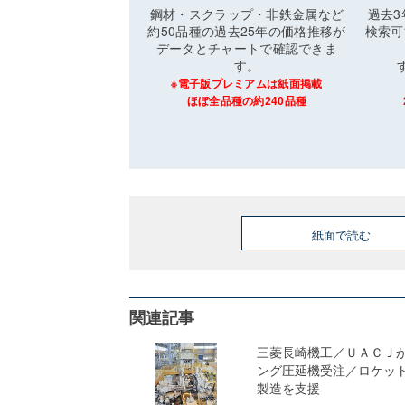
鋼材・スクラップ・非鉄金属など
過去
約50品種の過去25年の価格推移が
検索可
データとチャートで確認できま
す。
※電子版プレミアムは紙面掲載
ほぼ全品種の約240品種
紙面で読む
関連記事
三菱長崎機工／ＵＡＣＪ
ング圧延機受注／ロケッ
製造を支援