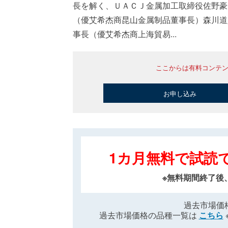
長を解く、ＵＡＣＪ金属加工取締役佐野豪
（優艾希杰商昆山金属制品董事長）森川道
事長（優艾希杰商上海貿易...
ここからは有料コンテ
お申し込み
1カ月無料で試読
※無料期間終了後
過去市場価
過去市場価格の品種一覧は
こちら