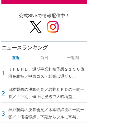
公式SNSで情報配信中！
ニュースランキング
直近
前日
一週間
ＪＦＥＨＤ／通期事業利益予想２１５０億
円を維持／中東コスト影響は通期６...
日本製鉄の決算会見／岩井ＣＦＯの一問一
答／「下期、値上げ浸透で大幅増益」
神戸製鋼の決算会見／木本取締役の一問一
答／「価格転嫁、下期からフルに寄与」