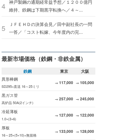
神戸製鋼の通期経常益予想／１２００億円
維持、鉄鋼は下期黒字転換へ／４～...
ＪＦＥＨＤの決算会見／田中副社長の一問
一答／「コスト転嫁、今年度内の完...
最新市場価格（鉄鋼・非鉄金属）
鉄鋼
東京
大阪
異形棒鋼
117,000
105,000
→
→
SD295=直送 16～25ミリ
黒ガス管
257,000
245,000
→
→
高炉品 50A(2インチ)
冷延薄板
127,000
122,000
→
→
1.0×(3×6)
厚板
133,000
128,000
→
→
16～25×(5×10)=無規格