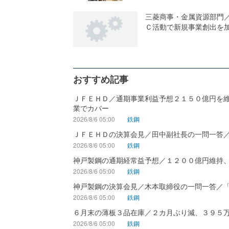
三菱商事・金属資源部門
Ｃ活動で新規事業創出を
おすすめ記事
ＪＦＥＨＤ／通期事業利益予想２１５０億円を
業でカバー
2026/8/6 05:00
鉄鋼
ＪＦＥＨＤの決算会見／田中副社長の一問一答
2026/8/6 05:00
鉄鋼
神戸製鋼の通期経常益予想／１２００億円維持
2026/8/6 05:00
鉄鋼
神戸製鋼の決算会見／木本取締役の一問一答／
2026/8/6 05:00
鉄鋼
６月末の薄板３品在庫／２カ月ぶり減、３９５
2026/8/6 05:00
鉄鋼