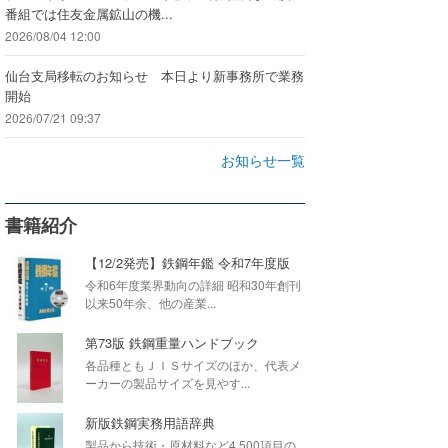
番組では住友金属鉱山の機...
2026/08/04 12:00
仙台支局移転のお知らせ 本日より新事務所で業務
開始
2026/07/21 09:37
お知らせ一覧
書籍紹介
【12/2発売】鉄鋼年鑑 令和7年度版
令和6年度業界動向の詳細 昭和30年創刊
以来50年余、他の産業...
第73版 鉄鋼重量ハンドブック
各品種ともＪＩＳサイズのほか、代表メ
ーカーの製品サイズを見やす...
新版鉄鋼実務用語辞典
製品から技術・原材料など4,500項目の