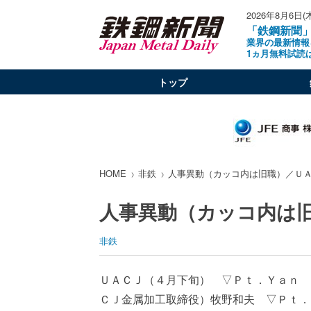
2026年8月6日(
「鉄鋼新聞
業界の最新情報
1ヵ月無料試読
トップ
HOME
非鉄
人事異動（カッコ内は旧職）／Ｕ
人事異動（カッコ内は
非鉄
ＵＡＣＪ（４月下旬） ▽Ｐｔ．Ｙａｎ 
ＣＪ金属加工取締役）牧野和夫 ▽Ｐｔ．