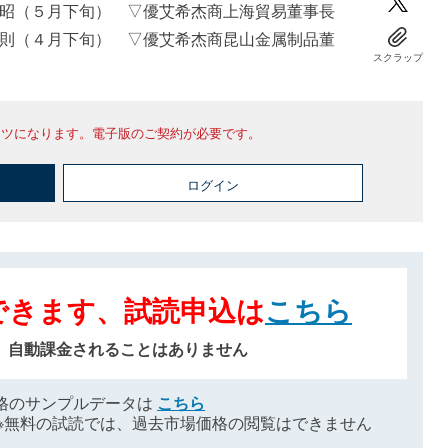
昭（５月下旬） ▽優艾希杰商上海貿易董事長
則（４月下旬） ▽優艾希杰商昆山金属制品董
スクラップ
ンツになります。電子版のご契約が必要です。
ログイン
できます、試読申込は
こちら
、自動課金されることはありません
格のサンプルデータは
こちら
※無料の試読では、過去市場価格の閲覧はできません