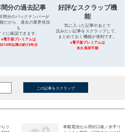
年間分の過去記事
好評なスクラップ機
能
3年間分のバックナンバーが
能だから、過去の業界状況
気に入った記事やあとで
も
読みたい記事をスクラップして、
すぐに確認できます。
まとめておく機能が便利です。
※電子版プレミアムは
※電子版プレミアムは
2013年以降の約13年分
永久保存可能
この記事をスクラップ
からリ
車載電池セル用封口板／水平リ