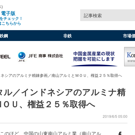
木)
」電子版
記事検索
をチェック！
はこちらから
鉄鋼
非鉄
市場
ドネシアのアルミナ精錬参画／南山アルミとＭＯＵ、権益２５％取得へ
タル／インドネシアのアルミナ精
ＭＯＵ、権益２５％取得へ
2019/6/5 05:00
このほど、中国の山東南山アルミ業（南山アル