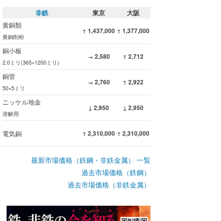
非鉄
東京
大阪
黄銅類
1,437,000
1,377,000
↑
↑
黄銅削粉
銅小板
2,580
2,712
→
↑
2.0ミリ(365×1200ミリ)
銅管
2,760
2,922
→
↑
50×5ミリ
ニッケル地金
2,950
2,950
↓
↓
溶解用
電気銅
2,310,000
2,310,000
↑
↑
最新市場価格（鉄鋼・非鉄金属） 一覧
過去市場価格（鉄鋼）
過去市場価格（非鉄金属）