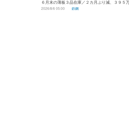
６月末の薄板３品在庫／２カ月ぶり減、３９５
2026/8/6 05:00
鉄鋼