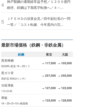
神戸製鋼の通期経常益予想／１２００億円
維持、鉄鋼は下期黒字転換へ／４～...
ＪＦＥＨＤの決算会見／田中副社長の一問
一答／「コスト転嫁、今年度内の完...
最新市場価格（鉄鋼・非鉄金属）
鉄鋼
東京
大阪
異形棒鋼
117,000
105,000
→
→
SD295=直送 16～25ミリ
黒ガス管
257,000
245,000
→
→
高炉品 50A(2インチ)
冷延薄板
127,000
122,000
→
→
1.0×(3×6)
厚板
133,000
128,000
→
→
16～25×(5×10)=無規格