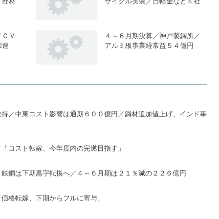
ト部材
サイクル実装／日軽金など４社
／ＣＶ
４～６月期決算／神戸製鋼所／
加速
アルミ板事業経常益５４億円
維持／中東コスト影響は通期６００億円／鋼材追加値上げ、インド事
／「コスト転嫁、今年度内の完遂目指す」
、鉄鋼は下期黒字転換へ／４～６月期は２１％減の２２６億円
「価格転嫁、下期からフルに寄与」