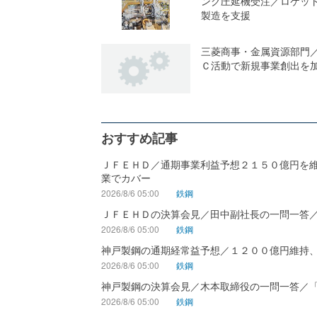
ング圧延機受注／ロケッ
製造を支援
三菱商事・金属資源部門
Ｃ活動で新規事業創出を
おすすめ記事
ＪＦＥＨＤ／通期事業利益予想２１５０億円を
業でカバー
2026/8/6 05:00
鉄鋼
ＪＦＥＨＤの決算会見／田中副社長の一問一答
2026/8/6 05:00
鉄鋼
神戸製鋼の通期経常益予想／１２００億円維持
2026/8/6 05:00
鉄鋼
神戸製鋼の決算会見／木本取締役の一問一答／
2026/8/6 05:00
鉄鋼