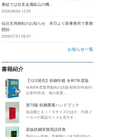
番組では住友金属鉱山の機...
2026/08/04 12:00
仙台支局移転のお知らせ 本日より新事務所で業務
開始
2026/07/21 09:37
お知らせ一覧
書籍紹介
【12/2発売】鉄鋼年鑑 令和7年度版
令和6年度業界動向の詳細 昭和30年創刊
以来50年余、他の産業...
第73版 鉄鋼重量ハンドブック
各品種ともＪＩＳサイズのほか、代表メ
ーカーの製品サイズを見やす...
新版鉄鋼実務用語辞典
製品から技術・原材料など4,500項目の