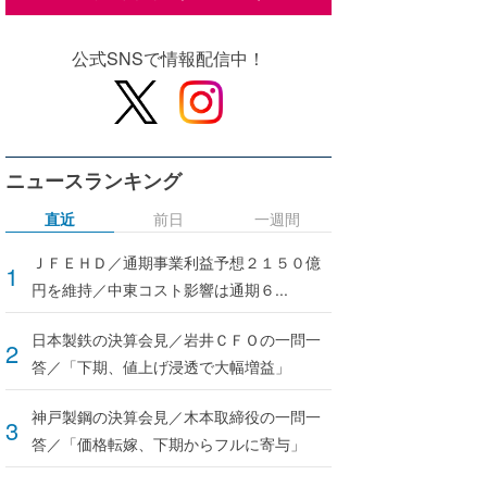
公式SNSで情報配信中！
ニュースランキング
直近
前日
一週間
ＪＦＥＨＤ／通期事業利益予想２１５０億
円を維持／中東コスト影響は通期６...
日本製鉄の決算会見／岩井ＣＦＯの一問一
答／「下期、値上げ浸透で大幅増益」
神戸製鋼の決算会見／木本取締役の一問一
答／「価格転嫁、下期からフルに寄与」